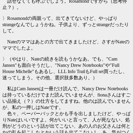
話せなくても呼ぶでしょう。Rosamondですから（思考停
止？）。
〉Rosamondの両親って、出てきてないけど、やっぱり
strangeなんでしょうかね。子供より、ずっとstrangeだったり
して。
Nateのママはあとの方で出てきましたけど、さすがNateの
ママでしたよ。
〉（やはり、Nateの続きを読もうかなあ。でも、"Cam
Jansen"も面白そうだし、"Nancy Drew Notebooks"や"Full
House Michelle"もあるし、LLL Info TrailもFull set買ったし、
迷ってしまう。その他、選択肢多数あり。）
私はCam Jansenは一冊だけ読んで、Nancy Drew Notebooks
は持っているだけでまだ読んでいませんが、fionaさんはすご
い品揃え（？）の仕方をしてますね。他のは読んでいません
が、私の一押しはNateです。
色々、ペーパーバックとかも手を出しましたけど、やっぱ
りNateはいいですよ。何がいいと言って、人が死なない、処
刑がどうのという話が出てこない、あの人のお父さんは何と
かの乱を起こしたとかいう話も出てこない！ あ、気がつく