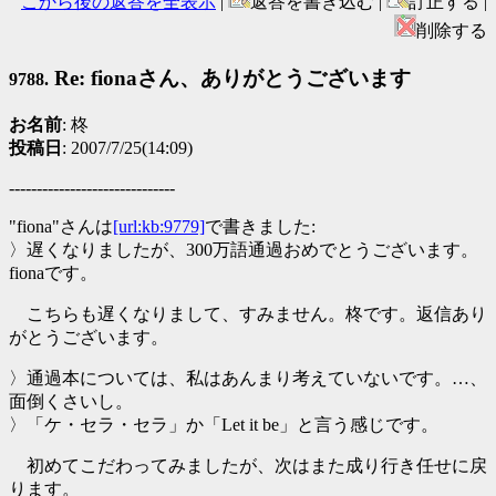
こから後の返答を全表示
|
返答を書き込む |
訂正する |
削除する
Re: fionaさん、ありがとうございます
9788.
お名前
: 柊
投稿日
: 2007/7/25(14:09)
------------------------------
"fiona"さんは
[url:kb:9779]
で書きました:
〉遅くなりましたが、300万語通過おめでとうございます。
fionaです。
こちらも遅くなりまして、すみません。柊です。返信あり
がとうございます。
〉通過本については、私はあんまり考えていないです。…、
面倒くさいし。
〉「ケ・セラ・セラ」か「Let it be」と言う感じです。
初めてこだわってみましたが、次はまた成り行き任せに戻
ります。