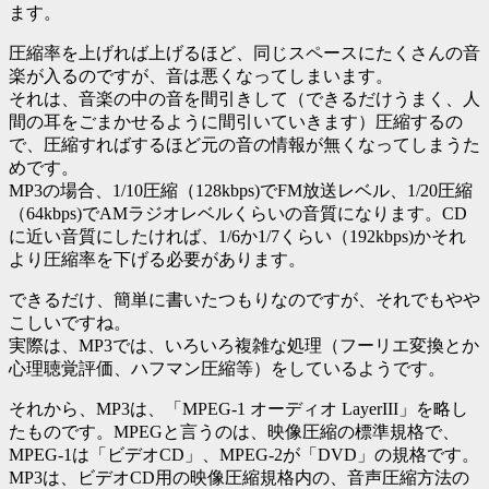
ます。
圧縮率を上げれば上げるほど、同じスペースにたくさんの音
楽が入るのですが、音は悪くなってしまいます。
それは、音楽の中の音を間引きして（できるだけうまく、人
間の耳をごまかせるように間引いていきます）圧縮するの
で、圧縮すればするほど元の音の情報が無くなってしまうた
めです。
MP3の場合、1/10圧縮（128kbps)でFM放送レベル、1/20圧縮
（64kbps)でAMラジオレベルくらいの音質になります。CD
に近い音質にしたければ、1/6か1/7くらい（192kbps)かそれ
より圧縮率を下げる必要があります。
できるだけ、簡単に書いたつもりなのですが、それでもやや
こしいですね。
実際は、MP3では、いろいろ複雑な処理（フーリエ変換とか
心理聴覚評価、ハフマン圧縮等）をしているようです。
それから、MP3は、「MPEG-1 オーディオ LayerIII」を略し
たものです。MPEGと言うのは、映像圧縮の標準規格で、
MPEG-1は「ビデオCD」、MPEG-2が「DVD」の規格です。
MP3は、ビデオCD用の映像圧縮規格内の、音声圧縮方法の