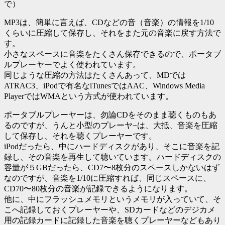
で）
MP3は、簡単に言えば、CDなどの音（音楽）の情報を1/10
くらいに圧縮して保存し、それをまた元の音楽に戻す方法で
す。
小さなスペースに音楽をたくさん保存できるので、ポータブ
ルプレーヤーでよく使われています。
同じような圧縮の方法はたくさんあって、MDでは
ATRAC3、iPodで有名なiTunesではAAC、Windows Media
PlayerではWMAという方式が使われています。
ポータブルプレーヤーは、勿論CDをそのまま聴くものもあ
るのですが、うんと小型のプレーヤ−は、大抵、音楽を圧縮
して保存し、それを聴くプレーヤーです。
iPodだったら、中にハードディスクがあり、そこに音楽を記
録し、その音楽を再生して聴いています。ハードディスクの
容量が５GBだったら、CD7〜8枚分のスペースしかないはず
なのですが、音楽を1/10に圧縮すれば、同じスペースに、
CD70〜80枚分の音楽が記録できるようになります。
他に、中にフラッシュメモリというメモリが入っていて、そ
こへ記録しておくプレーヤーや、SDカードなどのデジカメ
用の記録カードに記録した音楽を聴くプレーヤーなどもあり