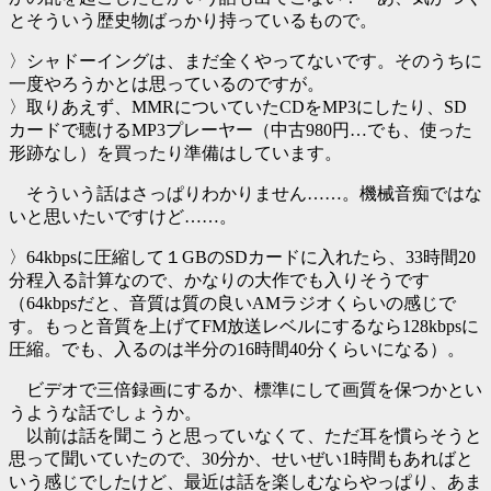
とそういう歴史物ばっかり持っているもので。
〉シャドーイングは、まだ全くやってないです。そのうちに
一度やろうかとは思っているのですが。
〉取りあえず、MMRについていたCDをMP3にしたり、SD
カードで聴けるMP3プレーヤー（中古980円…でも、使った
形跡なし）を買ったり準備はしています。
そういう話はさっぱりわかりません……。機械音痴ではな
いと思いたいですけど……。
〉64kbpsに圧縮して１GBのSDカードに入れたら、33時間20
分程入る計算なので、かなりの大作でも入りそうです
（64kbpsだと、音質は質の良いAMラジオくらいの感じで
す。もっと音質を上げてFM放送レベルにするなら128kbpsに
圧縮。でも、入るのは半分の16時間40分くらいになる）。
ビデオで三倍録画にするか、標準にして画質を保つかとい
うような話でしょうか。
以前は話を聞こうと思っていなくて、ただ耳を慣らそうと
思って聞いていたので、30分か、せいぜい1時間もあればと
いう感じでしたけど、最近は話を楽しむならやっぱり、あま