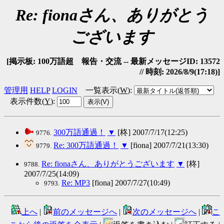
Re: fionaさん、ありがとう
ございます
[掲示板: 100万語超 報告・交流 -- 最新メッセージID: 13572
// 時刻: 2026/8/9(17:18)]
管理用
HELP
LOGIN
一覧表示(
W
)
:
表示件数(
Y
)
:
300万語通過！
▼
[柊] 2007/7/17(12:25)
9776.
Re: 300万語通過！
▼
[fiona] 2007/7/21(13:30)
9779.
Re: fionaさん、ありがとうございます
▼
[柊]
9788.
2007/7/25(14:09)
Re: MP3
[fiona] 2007/7/27(10:49)
9793.
上へ
|
前のメッセージへ
|
次のメッセージへ
|
こ