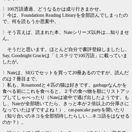
〉100万語通過、どうなるかは成り行きまかせ。
〉今は、Foundations Reading Libraryを全部読んでしまったの
で、何を読もうか思案中。
〉そう言えば、読まれた本、Nateシリーズ以外は…知りませ
ん。
そうだと思います。ほとんど自分で書評登録しましたし。
Say, Goodnight Gracieは「ミステリで100万語」に載っていま
したが。
〉Nateは、SEGでセットを買って20冊あるのですが、読んだ
のは７冊目まで。
〉私も、Rosamondと４匹の猫は好きです。garbageなんかを
食べる前にこれを食べると、２千の食べ物を順にリストアッ
プしてしゃべったり（Nateは途中で逃げ出したようです。も
し、Nateが全部聴いてたら、きっと本が２倍以上の分厚さに
なっていたはずですよね！）、cat-pancake partyを開いたり
（知り合いのネコを全部招待したらしい…ネコ語をはなせる
のか？）。