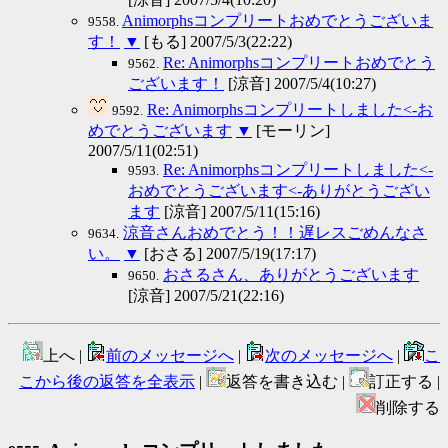
Animorphsコンプリートおめでとうございま
9558.
す！
▼
[もる] 2007/5/3(22:22)
Re: Animorphsコンプリートおめでとう
9562.
ございます！
[涼音] 2007/5/4(10:27)
Re: Animorphsコンプリートしました<-お
9592.
めでとうございます
▼
[モーリン]
2007/5/11(02:51)
Re: Animorphsコンプリートしました<-
9593.
おめでとうございます<-ありがとうござい
ます
[涼音] 2007/5/11(15:16)
涼音さんおめでとう！！遅レスごめんなさ
9634.
い。
▼
[おさる] 2007/5/19(17:17)
おさるさん、ありがとうございます
9650.
[涼音] 2007/5/21(22:16)
上へ |
前のメッセージへ
|
次のメッセージへ
|
こ
こから後の返答を全表示
|
返答を書き込む |
訂正する |
削除する