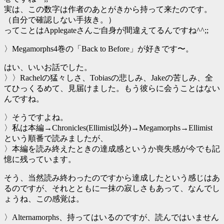
実は、この数字は作者のあとがきから持って来たのです。
（自分で確認しない手抜き。）
ってことはApplegateさんご自身が間違えてるんですね^^;;
〉Megamorphs4巻の「Back to Before」が好きです〜。
はい、いいお話でした。
〉〉Rachelの猛々しさ、Tobiasの悲しみ、Jakeの苦しみ、全
てひっくるめて、見届けました。もう彼らに会うことはない
んですね。
〉そうですよね。
〉私は本編→Chronicles(Ellimist以外)→Megamorphs→Ellimist
という順番で読みましたが、
〉本編を読み終えたときの達成感というか喪失感が今でも記
憶に残っています。
そう、当然読み終わったのですから達成したという感じはあ
るのですが、それとともに一抹の寂しさもあって、なんでし
ょうね、この感覚は。
〉Alternamorphs、持ってはいるのですが、読んではいません