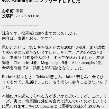
Animorphsコンプリートしました
9555.
お名前
: 涼音
投稿日
: 2007/5/3(11:18)
------------------------------
涼音です。掲示板に顔を出すのは久しぶり。
内容は、表題とおり、です^^;;
思い起こせば、第１巻を読んだのが2003年の8月。まだ語数
も90万語にも満たない頃でした。そして、このGWの5月2
日、本編53,54巻を読み切り、すべてが終わりました。本編
54巻、Chronicles 4巻、Megamorphs 5巻、Alternamorphs 2巻。
全65巻制覇です。語数も685万語となりました。
Rachelの猛々しさ、Tobiasの悲しみ、Jakeの苦しみ、全てひ
っくるめて、見届けました。もう彼らに会うことはないんで
すね。
本編だけを読んでられる方が多いかと思いますが、このシリ
ーズ、実は、執筆順に外伝も含めて読んでいくのがよいよう
に思われます。特にChroniclesには重要な伏線の記述があっ