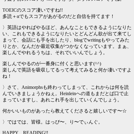
TOEICのスコア凄いですね!!
多読＋αでもスコアがあがるのだと自信を持てます！
〉英語はやればやるほど、あんなこともできるようになりた
い、これもできるようになりたいとどんどん欲が出て来てし
まって、会話にも手を出したり、blogでwritingもやってみた
りとか、なんだか最近収集がつかなくなっています。まぁ、
楽しんでやれるうちは、それでいいんでしょう。
楽しんでやるのが一番身に付くと思います(^^)
楽しんで英語を吸収してるって考えてみると何か凄いですよ
ね！
〉さて、Animorphsも終わってしまって、これからは何を読
んでいきましょうかねぇ。Heinleinへの道もまだとば口で止
まっていますし、あれこれ手を出していくんでしょう。
何かいいものがあったら教えてくださると嬉しいです〜☆
〉ではでは、皆様。はっぴ〜、り〜でぃんぐ。
HAPPY READING!!