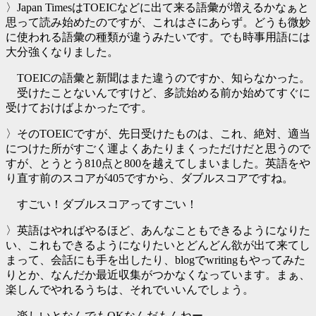
〉Japan TimesはTOEICなどに出て来る語彙が増えるかなぁと
思って読み始めたのですが、これはさにあらず。どうも微妙
に使われる語彙の種類が違うみたいです。でも時事用語には
大分強くなりました。
TOEICの語彙と新聞はまた違うのですか、知らなかった。
受けたことないんですけど、多読始める前か始めてすぐに
受けておけばよかったです。
〉そのTOEICですが、先日受けたものは、これ、絶対、適当
につけた所がすごく運よくあたりまくっただけだと思うので
すが、とうとう810点と800を越えてしまいました。英語をや
り直す前のスコアが405ですから、ダブルスコアですね。
すごい！ダブルスコアってすごい！
〉英語はやればやるほど、あんなこともできるようになりた
い、これもできるようになりたいとどんどん欲が出て来てし
まって、会話にも手を出したり、blogでwritingもやってみた
りとか、なんだか最近収集がつかなくなっています。まぁ、
楽しんでやれるうちは、それでいいんでしょう。
楽しいとなんでもOKなんだもんねー。