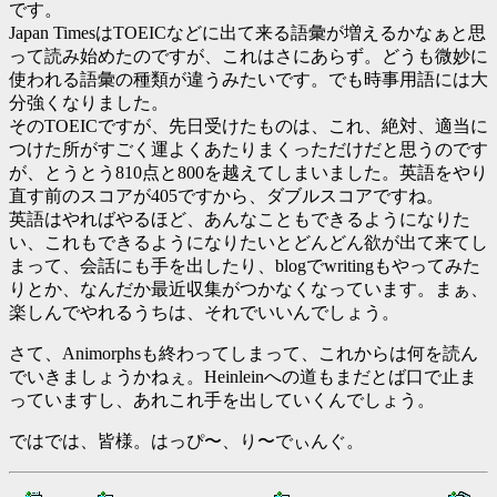
です。
Japan TimesはTOEICなどに出て来る語彙が増えるかなぁと思
って読み始めたのですが、これはさにあらず。どうも微妙に
使われる語彙の種類が違うみたいです。でも時事用語には大
分強くなりました。
そのTOEICですが、先日受けたものは、これ、絶対、適当に
つけた所がすごく運よくあたりまくっただけだと思うのです
が、とうとう810点と800を越えてしまいました。英語をやり
直す前のスコアが405ですから、ダブルスコアですね。
英語はやればやるほど、あんなこともできるようになりた
い、これもできるようになりたいとどんどん欲が出て来てし
まって、会話にも手を出したり、blogでwritingもやってみた
りとか、なんだか最近収集がつかなくなっています。まぁ、
楽しんでやれるうちは、それでいいんでしょう。
さて、Animorphsも終わってしまって、これからは何を読ん
でいきましょうかねぇ。Heinleinへの道もまだとば口で止ま
っていますし、あれこれ手を出していくんでしょう。
ではでは、皆様。はっぴ〜、り〜でぃんぐ。