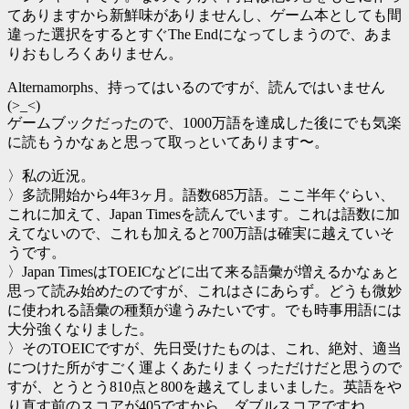
てありますから新鮮味がありませんし、ゲーム本としても間
違った選択をするとすぐThe Endになってしまうので、あま
りおもしろくありません。
Alternamorphs、持ってはいるのですが、読んではいません
(>_<)
ゲームブックだったので、1000万語を達成した後にでも気楽
に読もうかなぁと思って取っといてあります〜。
〉私の近況。
〉多読開始から4年3ヶ月。語数685万語。ここ半年ぐらい、
これに加えて、Japan Timesを読んでいます。これは語数に加
えてないので、これも加えると700万語は確実に越えていそ
うです。
〉Japan TimesはTOEICなどに出て来る語彙が増えるかなぁと
思って読み始めたのですが、これはさにあらず。どうも微妙
に使われる語彙の種類が違うみたいです。でも時事用語には
大分強くなりました。
〉そのTOEICですが、先日受けたものは、これ、絶対、適当
につけた所がすごく運よくあたりまくっただけだと思うので
すが、とうとう810点と800を越えてしまいました。英語をや
り直す前のスコアが405ですから、ダブルスコアですね。