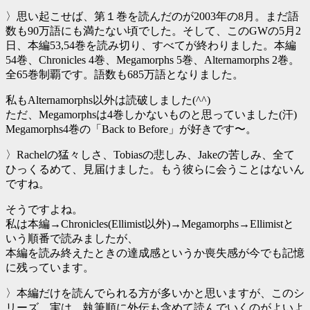
〉思い起こせば、第１巻を読んだのが2003年の8月。まだ語
数も90万語にも満たない頃でした。そして、このGWの5月2
日、本編53,54巻を読み切り、すべてが終わりました。本編
54巻、Chronicles 4巻、Megamorphs 5巻、Alternamorphs 2巻。
全65巻制覇です。語数も685万語となりました。
私もAlternamorphs以外は読破しました(^^)
ただ、Megamorphsは4巻しかないものと思っていました(汗)
Megamorphs4巻の「Back to Before」が好きです〜。
〉Rachelの猛々しさ、Tobiasの悲しみ、Jakeの苦しみ、全て
ひっくるめて、見届けました。もう彼らに会うことはないん
ですね。
そうですよね。
私は本編→Chronicles(Ellimist以外)→Megamorphs→Ellimistと
いう順番で読みましたが、
本編を読み終えたときの達成感というか喪失感が今でも記憶
に残っています。
〉本編だけを読んでられる方が多いかと思いますが、このシ
リーズ、実は、執筆順に外伝も含めて読んでいくのがよいよ