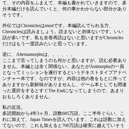
て、その内容をふまえて、本編も書かれていきますので、多
分本編だけを読んでいくと、何の事かわからない部分があり
そうです。
外伝ではChroniclesはmustです。本編読んでられる方、
Chroniclesは読みましょう。読まないと勿体ないです。いい
話が多いです。私も全巻再読はないと思いますがChronicles
だけはもう一度読みたいと思っています。
逆に、Alternamorphsは、、、、、。
ここまで言ってしまうのも何かと思いますが、読む必要あり
ません。本編とは全く関係ない、あなたがAnimorphsの一員
となってミッションを遂行するというテキストタイプアドベ
ンチャー本です。なのですが、内容は他の巻をもとに作って
ありますから新鮮味がありませんし、ゲーム本としても間違
った選択をするとすぐThe Endになってしまうので、あまり
おもしろくありません。
私の近況。
多読開始から4年3ヶ月。語数685万語。ここ半年ぐらい、こ
れに加えて、Japan Timesを読んでいます。これは語数に加え
てないので、これも加えると700万語は確実に越えていそう