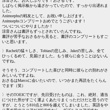
涼音さん、お久しぶりです！おさるです。
しばらく掲示板から遠ざかっていたので、すっかり出遅れま
した。
Animorphsの戦友として、お祝い申し上げます。
Animorphsコンプリートおめでとうございます！
ついについにやりましたか！
涼音さんは書評もずっとされていたんですね。
書評が苦手なおさるから見ると、書評のコンプリートもすご
いと思います。
〉Rachelの猛々しさ、Tobiasの悲しみ、Jakeの苦しみ、全て
ひっくるめて、見届けました。もう彼らに会うことはないん
ですね。
そうそう、コンプリートした喜びと同時に彼らとの別れがさ
みしいんですよね。
おさるはMarcoに会いたいので、いつかまた再読をたくらん
でます（笑）
〉そのTOEICですが、先日受けたものは、これ、絶対、適当
につけた所がすごく運よくあたりまくっただけだと思うので
すが、とうとう810点と800を越えてしまいました。英語をや