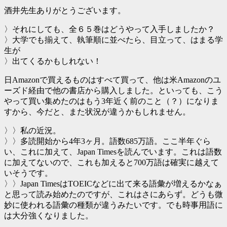
酒井先生ありがとうございます。
〉それにしても、全６５巻はどうやって入手しましたか？
〉大学でも揃えて、執筆順に並べたら、目立って、はまる学
生が
〉出てくるかもしれない！
日Amazonで買えるものはすべて買って、他は米Amazonのユ
ーズド経由で他の書店から購入しました。といっても、こう
やって買い集めたのはもう3年近く前のこと（？）になりま
すから、今だと、また状況が違うかもしれません。
〉〉私の近況。
〉〉多読開始から4年3ヶ月。語数685万語。ここ半年ぐら
い、これに加えて、Japan Timesを読んでいます。これは語数
に加えてないので、これも加えると700万語は確実に越えて
いそうです。
〉〉Japan TimesはTOEICなどに出て来る語彙が増えるかなぁ
と思って読み始めたのですが、これはさにあらず。どうも微
妙に使われる語彙の種類が違うみたいです。でも時事用語に
は大分強くなりました。