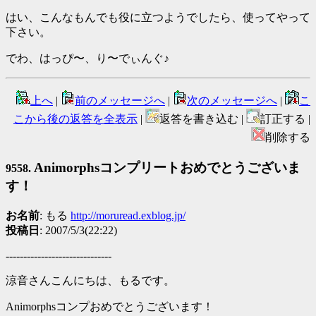
はい、こんなもんでも役に立つようでしたら、使ってやって
下さい。
でわ、はっぴ〜、り〜でぃんぐ♪
上へ
|
前のメッセージへ
|
次のメッセージへ
|
こ
こから後の返答を全表示
|
返答を書き込む |
訂正する |
削除する
Animorphsコンプリートおめでとうございま
9558.
す！
お名前
: もる
http://moruread.exblog.jp/
投稿日
: 2007/5/3(22:22)
------------------------------
涼音さんこんにちは、もるです。
Animorphsコンプおめでとうございます！