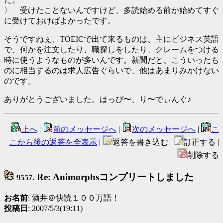
〉 受けたことないんですけど、多読始める前か始めてすぐ
に受けておけばよかったです。
そうですねぇ、TOEICで出て来るものは、主にビジネス英語
で、何かを注文したり、職探しをしたり、クレームをつける
時に使うようなものが多いんです。新聞だと、こういったも
のに相当するのは求人広告ぐらいで、他はあまりみかけない
のです。
ありがとうございました。はっぴ〜、り〜でぃんぐ♪
上へ
|
前のメッセージへ
|
次のメッセージへ
|
こ
こから後の返答を全表示
|
返答を書き込む |
訂正する |
削除する
Re: Animorphsコンプリートしました
9557.
お名前
: 酒井＠快読１００万語！
投稿日
: 2007/5/3(19:11)