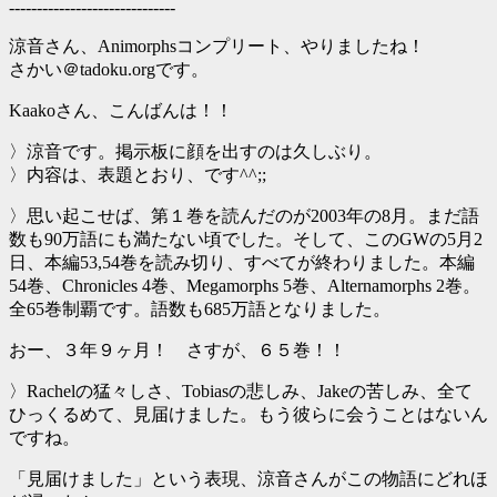
------------------------------
涼音さん、Animorphsコンプリート、やりましたね！
さかい＠tadoku.orgです。
Kaakoさん、こんばんは！！
〉涼音です。掲示板に顔を出すのは久しぶり。
〉内容は、表題とおり、です^^;;
〉思い起こせば、第１巻を読んだのが2003年の8月。まだ語
数も90万語にも満たない頃でした。そして、このGWの5月2
日、本編53,54巻を読み切り、すべてが終わりました。本編
54巻、Chronicles 4巻、Megamorphs 5巻、Alternamorphs 2巻。
全65巻制覇です。語数も685万語となりました。
おー、３年９ヶ月！ さすが、６５巻！！
〉Rachelの猛々しさ、Tobiasの悲しみ、Jakeの苦しみ、全て
ひっくるめて、見届けました。もう彼らに会うことはないん
ですね。
「見届けました」という表現、涼音さんがこの物語にどれほ