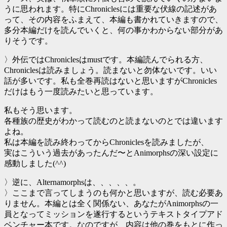
うに思われます。特にChroniclesには重要な伏線の記述があ
って、その内容をふまえて、本編も書かれていきますので、
多分本編だけを読んでいくと、何の事かわからない部分があ
りそうです。
〉外伝ではChroniclesはmustです。本編読んでられる方、
Chroniclesは読みましょう。読まないと勿体ないです。いい
話が多いです。私も全巻再読はないと思いますがChronicles
だけはもう一度読みたいと思っています。
私もそう思います。
各種族の歴史がわかって読むのと読まないのとでは違います
よね。
私は本編を読み終わってからChroniclesを読みましたが、
実はこういう過去があったんだ〜とAnimorphsの深い設定に
感動しました(^^)
〉逆に、Alternamorphsは、、、、、。
〉ここまで言ってしまうのも何かと思いますが、読む必要あ
りません。本編とは全く関係ない、あなたがAnimorphsの一
員となってミッションを遂行するというテキストタイプアド
ベンチャー本です。なのですが、内容は他の巻をもとに作っ