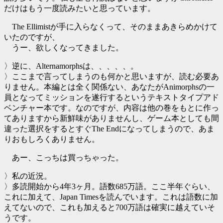
だけはもう一度読みたいと思っています。
The Ellimistが手に入らなくって、そのままあきらめかけて
いたのですが、
うー、欲しくなってきました。
〉逆に、Alternamorphsは、、、、、。
〉ここまで言ってしまうのも何かと思いますが、読む必要あ
りません。本編とは全く関係ない、あなたがAnimorphsの一
員となってミッションを遂行するというテキストタイプアド
ベンチャー本です。なのですが、内容は他の巻をもとに作っ
てありますから新鮮味がありませんし、ゲーム本としても間
違った選択をするとすぐThe Endになってしまうので、あま
りおもしろくありません。
あー、こっちは買っちゃった。
〉私の近況。
〉多読開始から4年3ヶ月。語数685万語。ここ半年ぐらい、
これに加えて、Japan Timesを読んでいます。これは語数に加
えてないので、これも加えると700万語は確実に越えていそ
うです。