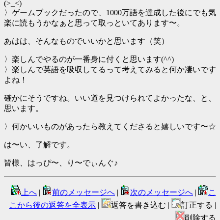
(>_<)
〉ゲームブックだったので、1000万語を達成した後にでも気
楽に読もうかなぁと思って取っといてあります〜。
あはは、そんなものでいいかと思います（笑）
〉楽しんでやるのが一番身に付くと思います(^^)
〉楽しんで英語を吸収してるって考えてみると何か凄いです
よね！
確かにそうですね。いい道を見つけられてよかったな、と、
思います。
〉何かいいものがあったら教えてくださると嬉しいです〜☆
は〜い、了解です。
皆様、はっぴ〜、り〜でぃんぐ♪
上へ
|
前のメッセージへ
|
次のメッセージへ
|
こ
こから後の返答を全表示
|
返答を書き込む |
訂正する |
削除する