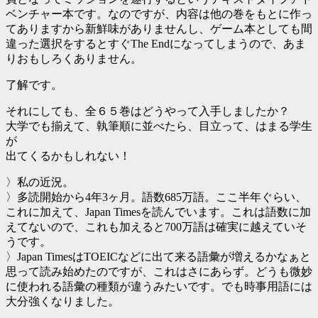
ベンチャー本です。なのですが、内容は他の巻をもとに作っ
てありますから新鮮味がありませんし、ゲーム本としても間
違った選択をするとすぐThe Endになってしまうので、あま
りおもしろくありません。
了解です。
それにしても、全６５巻はどうやって入手しましたか？
大学でも揃えて、執筆順に並べたら、目立って、はまる学生
が
出てくるかもしれない！
〉私の近況。
〉多読開始から4年3ヶ月。語数685万語。ここ半年ぐらい、
これに加えて、Japan Timesを読んでいます。これは語数に加
えてないので、これも加えると700万語は確実に越えていそ
うです。
〉Japan TimesはTOEICなどに出て来る語彙が増えるかなぁと
思って読み始めたのですが、これはさにあらず。どうも微妙
に使われる語彙の種類が違うみたいです。でも時事用語には
大分強くなりました。