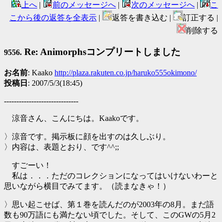
上へ
|
前のメッセージへ
|
次のメッセージへ
|
こ
こから後の返答を全表示
|
返答を書き込む |
訂正する |
削除する
Re: Animorphsコンプリートしました
9556.
お名前
: Kaako
http://plaza.rakuten.co.jp/haruko555okimono/
投稿日
: 2007/5/3(18:45)
------------------------------
涼音さん、こんにちは。Kaakoです。
〉涼音です。掲示板に顔を出すのは久しぶり。
〉内容は、表題とおり、です^^;;
すごーい！
私は．．．ただのコレクションになってはいけないわーと
思いながら横目でみてます。（読まなきゃ！）
〉思い起こせば、第１巻を読んだのが2003年の8月。まだ語
数も90万語にも満たない頃でした。そして、このGWの5月2