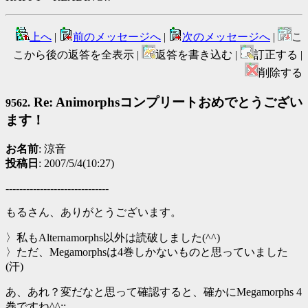
上へ
|
前のメッセージへ
|
次のメッセージへ
|
こ
こから後の返答を全表示 |
返答を書き込む |
訂正する |
削除する
Re: Animorphsコンプリートおめでとうござい
9562.
ます！
お名前
: 涼音
投稿日
: 2007/5/4(10:27)
------------------------------
もるさん、ありがとうございます。
〉私もAlternamorphs以外は読破しました(^^)
〉ただ、Megamorphsは4巻しかないものと思っていました
(汗)
あ、あれ？変だなと思って確認すると、確かにMegamorphs 4
巻ですね^^;;