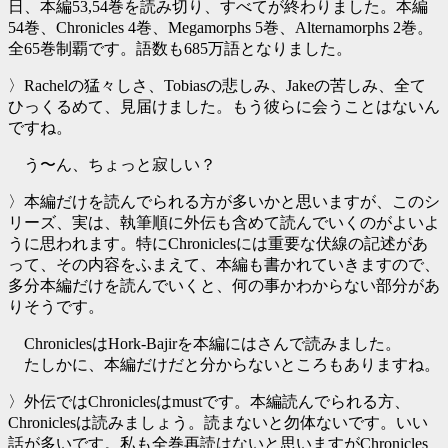
日、本編53,54巻を読み切り、すべてが終わりました。本編
54巻、Chronicles 4巻、Megamorphs 5巻、Alternamorphs 2巻。
全65巻制覇です。語数も685万語となりました。
〉Rachelの猛々しさ、Tobiasの悲しみ、Jakeの苦しみ、全て
ひっくるめて、見届けました。もう彼らに会うことはないん
ですね。
う〜ん、ちょっと寂しい？
〉本編だけを読んでられる方が多いかと思いますが、このシ
リーズ、実は、執筆順に外伝も含めて読んでいくのがよいよ
うに思われます。特にChroniclesには重要な伏線の記述があ
って、その内容をふまえて、本編も書かれていきますので、
多分本編だけを読んでいくと、何の事かわからない部分があ
りそうです。
ChroniclesはHork-Bajirを本編にはさんで読みました。
たしかに、本編だけだと分からないところもありますね。
〉外伝ではChroniclesはmustです。本編読んでられる方、
Chroniclesは読みましょう。読まないと勿体ないです。いい
話が多いです。私も全巻再読はないと思いますがChronicles