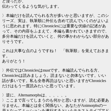
ど浸ったか、
伝わってくるような気がします。
〉本編だけを読んでられる方が多いかと思いますが、このシ
リーズ、実は、執筆順に外伝も含めて読んでいくのがよいよ
うに思われます。特にChroniclesには重要な伏線の記述があ
って、その内容をふまえて、本編も書かれていきますので、
多分本編だけを読んでいくと、何の事かわからない部分があ
りそうです。
これは大事な点のようですね！ 「執筆順」を覚えておきま
す。
ありがとう！
〉外伝ではChroniclesはmustです。本編読んでられる方、
Chroniclesは読みましょう。読まないと勿体ないです。いい
話が多いです。私も全巻再読はないと思いますがChronicles
だけはもう一度読みたいと思っています。
〉逆に、Alternamorphsは、、、、、。
〉ここまで言ってしまうのも何かと思いますが、読む必要あ
りません。本編とは全く関係ない、あなたがAnimorphsの一
員となってミッションを遂行するというテキストタイプアド