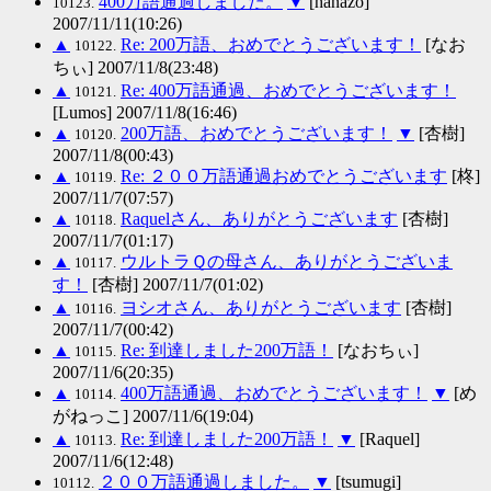
400万語通過しました。
▼
[hanazo]
10123.
2007/11/11(10:26)
▲
Re: 200万語、おめでとうございます！
[なお
10122.
ちぃ] 2007/11/8(23:48)
▲
Re: 400万語通過、おめでとうございます！
10121.
[Lumos] 2007/11/8(16:46)
▲
200万語、おめでとうございます！
▼
[杏樹]
10120.
2007/11/8(00:43)
▲
Re: ２００万語通過おめでとうございます
[柊]
10119.
2007/11/7(07:57)
▲
Raquelさん、ありがとうございます
[杏樹]
10118.
2007/11/7(01:17)
▲
ウルトラＱの母さん、ありがとうございま
10117.
す！
[杏樹] 2007/11/7(01:02)
▲
ヨシオさん、ありがとうございます
[杏樹]
10116.
2007/11/7(00:42)
▲
Re: 到達しました200万語！
[なおちぃ]
10115.
2007/11/6(20:35)
▲
400万語通過、おめでとうございます！
▼
[め
10114.
がねっこ] 2007/11/6(19:04)
▲
Re: 到達しました200万語！
▼
[Raquel]
10113.
2007/11/6(12:48)
２００万語通過しました。
▼
[tsumugi]
10112.