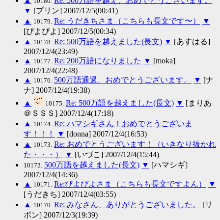
▲
Re: 500万語を越え、おめでとうございます。
10180.
▼
[プリン] 2007/12/5(00:41)
▲
Re: うだきちさま（こちらも長文です〜）
▼
10179.
[ぴよぴよ] 2007/12/5(00:34)
▲
Re: 500万語を越えました(長文)
▼
[あすはる]
10178.
2007/12/4(23:49)
▲
Re: 200万語になりました
▼
[moka]
10177.
2007/12/4(22:48)
▲
500万語通過、おめでとうございます。
▼
[ナ
10176.
ナ] 2007/12/4(19:38)
▲
Re: 500万語を越えました(長文)
▼
[まりあ
10175.
＠ＳＳＳ] 2007/12/4(17:18)
▲
Re: ハマシギさん！おめでとうございま
10174.
す！！！
▼
[donna] 2007/12/4(16:53)
▲
Re: おめでとうございます！（いきなり抜かれ
10173.
た・・・）
▼
[いづこ] 2007/12/4(15:44)
500万語を越えました(長文)
▼
[ハマシギ]
10172.
2007/12/4(14:36)
▲
Re:ぴよぴよさま（こちらも長文ですよん）
▼
10171.
[うだきち] 2007/12/4(03:55)
▲
Re: みなさん、ありがとうございました。
[リ
10170.
ボン] 2007/12/3(19:39)