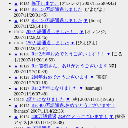
▲
修正します。
[オレンジ] 2007/11/26(09:42)
10135.
▲
Re: 150万語通過しました
[ぴよぴよ]
10134.
2007/11/26(01:45)
▲
Re: 150万語通過しました
▼
[fiona]
10133.
2007/11/23(14:14)
200万語通過しました！！
▼
[オレンジ]
10132.
2007/11/22(22:46)
150万語通過しました
▼
[ぴよぴよ]
10131.
2007/11/22(12:31)
▲
Re: 2周年おめでとうございます！！
▼
[こる
10130.
も] 2007/11/20(16:59)
▲
Re: 杏樹さん、ありがとうございます
[柊]
10129.
2007/11/17(10:39)
▲
2周年おめでとうございます
▼
[杏樹]
10128.
2007/11/17(01:16)
▲
Re: 2周年になりました
▼
[tsumugi]
10127.
2007/11/16(07:48)
2周年になりました
▼
[柊] 2007/11/15(19:56)
10126.
▲
Re: 400万語通過,おめでとうございます！
10125.
[hanazo] 2007/11/14(22:33)
▲
400万語通過,おめでとうございます！
▼
[抹茶
10124.
アイス] 2007/11/13(18:38)