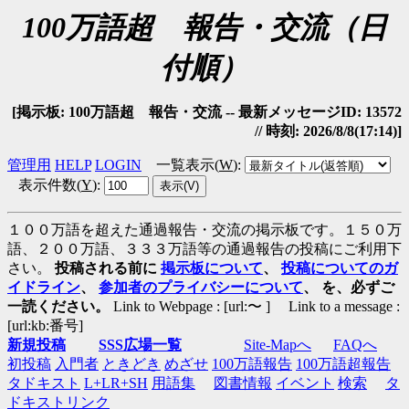
100万語超 報告・交流（日
付順）
[掲示板: 100万語超 報告・交流 -- 最新メッセージID: 13572
// 時刻: 2026/8/8(17:14)]
管理用
HELP
LOGIN
一覧表示(
W
)
:
表示件数(
Y
)
:
１００万語を超えた通過報告・交流の掲示板です。１５０万
語、２００万語、３３３万語等の通過報告の投稿にご利用下
さい。
投稿される前に
掲示板について
、
投稿についてのガ
イドライン
、
参加者のプライバシーについて
、 を、必ずご
一読ください。
Link to Webpage : [url:〜 ] Link to a message :
[url:kb:番号]
新規投稿
SSS広場一覧
Site-Mapへ
FAQへ
初投稿
入門者
ときどき
めざせ
100万語報告
100万語超報告
タドキスト
L+LR+SH
用語集
図書情報
イベント
検索
タ
ドキストリンク