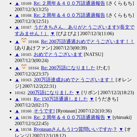
▲
Re: ２周年＆４００万語通過報告
[さくらもち]
10169.
2007/12/3(13:25)
▲
Re: ２周年＆４００万語通過報告
[さくらもち]
10168.
2007/12/3(12:51)
▲
うだきちさん、ありがとうございます!(長文で
10167.
すみません！）
▼
[ぴよぴよ] 2007/12/3(11:06)
▲
Re: 200万語通過おめでとうございます！！
10166.
[ありあけファン] 2007/12/3(00:39)
▲
おめでとうございます
[NATSU]
10165.
2007/12/3(00:24)
▲
Re: 200万語になりました
[たむ]
10164.
2007/12/2(23:37)
▲
200万語達成おめでとうございます！
[オレン
10163.
ジ] 2007/12/2(22:31)
200万語になりました
▼
[リボン] 2007/12/2(18:23)
10162.
▲
Re: 150万語通過しました
▼
[うだきち]
10161.
2007/12/2(02:17)
▲
そうです!
[Ryotasan] 2007/12/2(10:36)
10160.
▲
Re: ２周年＆４００万語通過報告
▼
[yhiroaki]
10159.
2007/12/1(22:45)
▲
Ryotasanさんもう1つ質問いいですか？
▼
[オ
10158.
レンジ] 2007/12/1(18:12)