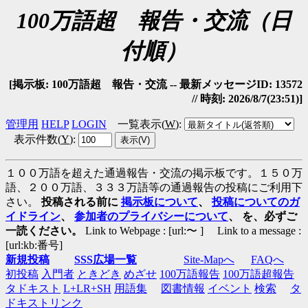
100万語超 報告・交流（日
付順）
[掲示板: 100万語超 報告・交流 -- 最新メッセージID: 13572
// 時刻: 2026/8/7(23:51)]
管理用
HELP
LOGIN
一覧表示(
W
)
:
表示件数(
Y
)
:
１００万語を超えた通過報告・交流の掲示板です。１５０万
語、２００万語、３３３万語等の通過報告の投稿にご利用下
さい。
投稿される前に
掲示板について
、
投稿についてのガ
イドライン
、
参加者のプライバシーについて
、 を、必ずご
一読ください。
Link to Webpage : [url:〜 ] Link to a message :
[url:kb:番号]
新規投稿
SSS広場一覧
Site-Mapへ
FAQへ
初投稿
入門者
ときどき
めざせ
100万語報告
100万語超報告
タドキスト
L+LR+SH
用語集
図書情報
イベント
検索
タ
ドキストリンク