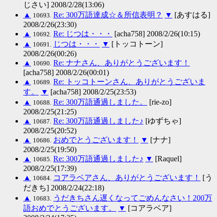
じさい] 2008/2/28(13:06)
▲
Re: 300万語達成☆＆所信表明？
▼
[あすはる]
10693.
2008/2/26(23:30)
▲
Re: じつは・・・
[acha758] 2008/2/26(10:15)
10692.
▲
じつは・・・
▼
[トッコトーン]
10691.
2008/2/26(00:26)
▲
Re: ナナさん、ありがとうございます！
10690.
[acha758] 2008/2/26(00:01)
▲
Re: トッコトーンさん、ありがとうございま
10689.
す。
▼
[acha758] 2008/2/25(23:53)
▲
Re: 300万語通過しました。
[rie-zo]
10688.
2008/2/25(21:25)
▲
Re: 300万語通過しました♪
[ゆずちゃ]
10687.
2008/2/25(20:52)
▲
おめでとうございます！
▼
[ナナ]
10686.
2008/2/25(19:50)
▲
Re: 300万語通過しました♪
▼
[Raquel]
10685.
2008/2/25(17:39)
▲
コアラベアさん、ありがとうございます！
[う
10684.
だきち] 2008/2/24(22:18)
▲
うだきちさん遅くなってごめんなさい！200万
10683.
語おめでとうございます。
▼
[コアラベア]