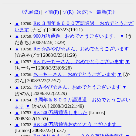
《先頭(
B
)
|
＜前(
P
)
|
▽(
R
)
|
次(
N
)＞
|
最新(
T
)》
▲
Re: ３周年＆６００万語通過 おめでとうござ
10760.
います
[ナビィ] 2008/3/23(19:21)
▲
900万語通過、おめでとうございます。
▼
[う
10759.
だきち] 2008/3/23(15:29)
▲
Re: ☆みやび☆さん、おめでとうございます
10758.
[☆みやび☆] 2008/3/23(11:29)
▲
Re: ちーちーさん、おめでとうございます
▼
10757.
[ちーちー] 2008/3/23(05:26)
▲
ちーちーさん、おめでとうございます
▼
[か
10756.
のん] 2008/3/22(22:57)
▲
☆みやび☆さん、おめでとうございます
▼
10755.
[かのん] 2008/3/22(22:29)
▲
３周年＆６００万語通過 おめでとうござい
10754.
ます
▼
[かのん] 2008/3/22(21:49)
▲
Re: 500万語通過しました
[Lumos]
10753.
2008/3/22(15:53)
▲
Re: 500万語通過おめでとうございます！
10752.
[Lumos] 2008/3/22(15:37)