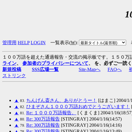
管理用
HELP
LOGIN
一覧表示(
W
)
:
１００万語を超えた通過報告・交流の掲示板です。１５０万
ライン
、
参加者のプライバシーについて
、 を、必ずご一読
新規投稿
SSS広場一覧
Site-Mapへ
FAQへ
ストリンク
▲
ちんげん斎さん、ありがとうー！
[はまこ] 2004/1/1
83.
▲
ひまぞさん１０００万語おめでとうございます！
82.
▲
Re: １０００万語報告。
[くまくま] 2004/1/16(18:57
81.
▲
Re: 300万語報告
[STINGRAY] 2004/1/16(14:57)
80.
▲
Re: 300万語報告
[STINGRAY] 2004/1/16(14:16)
79.
▲
Re: 300万語報告
[STINGRAY] 2004/1/16(13:49)
78.