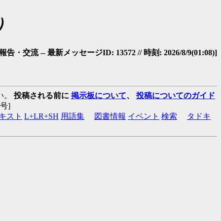
）
・交流 -- 最新メッセージID: 13572 // 時刻: 2026/8/9(01:08)]
い。
投稿される前に
掲示板について
、
投稿についてのガイド
:番号]
キスト
L+LR+SH
用語集
図書情報
イベント
検索
タドキ