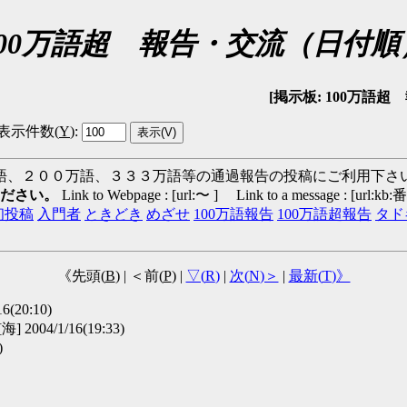
100万語超 報告・交流（日付順
[掲示板: 100万語超 報告
表示件数(
Y
)
:
語、２００万語、３３３万語等の通過報告の投稿にご利用下さ
ください。
Link to Webpage : [url:〜 ] Link to a message : [url:kb
初投稿
入門者
ときどき
めざせ
100万語報告
100万語超報告
タド
《先頭(
B
) | ＜前(
P
) |
▽(
R
)
|
次(
N
)＞
|
最新(
T
)》
6(20:10)
[海] 2004/1/16(19:33)
)