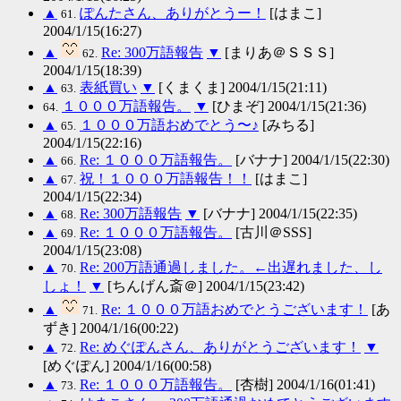
▲
ぽんたさん、ありがとうー！
[はまこ]
61.
2004/1/15(16:27)
▲
Re: 300万語報告
▼
[まりあ＠ＳＳＳ]
62.
2004/1/15(18:39)
▲
表紙買い
▼
[くまくま] 2004/1/15(21:11)
63.
１０００万語報告。
▼
[ひまぞ] 2004/1/15(21:36)
64.
▲
１０００万語おめでとう〜♪
[みちる]
65.
2004/1/15(22:16)
▲
Re: １０００万語報告。
[バナナ] 2004/1/15(22:30)
66.
▲
祝！１０００万語報告！！
[はまこ]
67.
2004/1/15(22:34)
▲
Re: 300万語報告
▼
[バナナ] 2004/1/15(22:35)
68.
▲
Re: １０００万語報告。
[古川＠SSS]
69.
2004/1/15(23:08)
▲
Re: 200万語通過しました。←出遅れました、し
70.
しょ！
▼
[ちんげん斎＠] 2004/1/15(23:42)
▲
Re: １０００万語おめでとうございます！
[あ
71.
ずき] 2004/1/16(00:22)
▲
Re: めぐぽんさん、ありがとうございます！
▼
72.
[めぐぽん] 2004/1/16(00:58)
▲
Re: １０００万語報告。
[杏樹] 2004/1/16(01:41)
73.