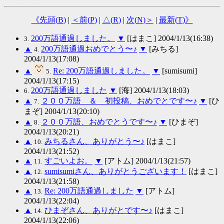
《先頭(
B
)
|
＜前(
P
)
|
△(
R
)
|
次(
N
)＞
|
最新(
T
)》
200万語通過しました。
▼
[はまこ] 2004/1/13(16:38)
3.
▲
200万語通過おめでとう〜♪
▼
[みちる]
4.
2004/1/13(17:08)
▲
Re: 200万語通過しました。
▼
[sumisumi]
5.
2004/1/13(17:15)
200万語通過しました
▼
[海] 2004/1/13(18:03)
6.
▲
２００万語 ＆ 初投稿、おめでとです〜♪
▼
[ひ
7.
まぞ] 2004/1/13(20:10)
▲
２００万語、おめでとうです〜♪
▼
[ひまぞ]
8.
2004/1/13(20:21)
▲
みちるさん、ありがとう〜♪
[はまこ]
10.
2004/1/13(21:52)
▲
すごいよお。
▼
[アトム] 2004/1/13(21:57)
11.
▲
sumisumiさん、ありがとうございます！
[はまこ]
12.
2004/1/13(21:58)
▲
Re: 200万語通過しました
▼
[アトム]
13.
2004/1/13(22:04)
▲
ひまぞさん、ありがとです〜♪
[はまこ]
14.
2004/1/13(22:06)