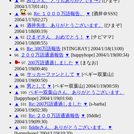
▲
みなさん、どうもありがとです〜♪
[ひまぞ]
89.
2004/1/17(01:41)
▲
Re: １０００万語報告。
▼
[酒井＠SSS]
90.
2004/1/17(02:27)
▲
酒井先生、ありがとうございます。
[ひまぞ]
91.
2004/1/18(00:19)
▲
ひまぞさん おめでとう！
▼
[チビママ]
92.
2004/1/18(08:55)
▲
Re: 300万語報告
[STINGRAY] 2004/1/18(13:00)
93.
２００万語通過報告
▼
[happyhope] 2004/1/19(00:34)
96.
200万語通過しました
▼
[まなお]
97.
2004/1/19(00:46)
▲
サッカーファンとして
▼
[ペギー双葉山]
98.
2004/1/19(00:50)
▲
男として
▼
[ペギー双葉山] 2004/1/19(00:59)
99.
▲
ペギー双葉山さん、ありがとうございます。
100.
[happyhope] 2004/1/19(01:04)
▲
Re: 200万語通過しました
▼
[s-barba]
101.
2004/1/19(02:38)
▲
Re: ２００万語通過報告
▼
[fiddle]
102.
2004/1/19(09:30)
▲
fiddleさん、ありがとうございます。
▼
103.
[happyhope] 2004/1/19(10:20)