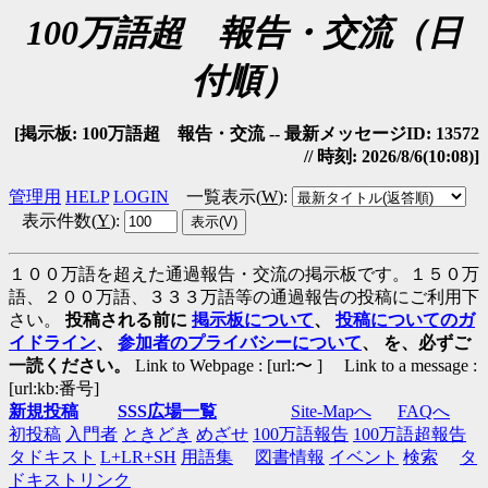
100万語超 報告・交流（日
付順）
[掲示板: 100万語超 報告・交流 -- 最新メッセージID: 13572
// 時刻: 2026/8/6(10:08)]
管理用
HELP
LOGIN
一覧表示(
W
)
:
表示件数(
Y
)
:
１００万語を超えた通過報告・交流の掲示板です。１５０万
語、２００万語、３３３万語等の通過報告の投稿にご利用下
さい。
投稿される前に
掲示板について
、
投稿についてのガ
イドライン
、
参加者のプライバシーについて
、 を、必ずご
一読ください。
Link to Webpage : [url:〜 ] Link to a message :
[url:kb:番号]
新規投稿
SSS広場一覧
Site-Mapへ
FAQへ
初投稿
入門者
ときどき
めざせ
100万語報告
100万語超報告
タドキスト
L+LR+SH
用語集
図書情報
イベント
検索
タ
ドキストリンク