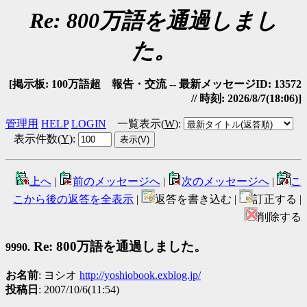
Re: 800万語を通過しまし
た。
[掲示板: 100万語超 報告・交流 -- 最新メッセージID: 13572
// 時刻: 2026/8/7(18:06)]
管理用
HELP
LOGIN
一覧表示(
W
)
:
表示件数(
Y
)
:
上へ
|
前のメッセージへ
|
次のメッセージへ
|
こ
こから後の返答を全表示
|
返答を書き込む |
訂正する |
削除する
Re: 800万語を通過しました。
9990.
お名前
: ヨシオ
http://yoshiobook.exblog.jp/
投稿日
: 2007/10/6(11:54)