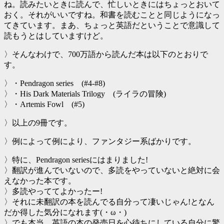
ね。読みたいときに読んで、忙しいときにはちょっとおいて
おく。それがいいですね。和書を読むことと同じようになっ
てきています。まあ、ちょっと英語だということで意識して
読もうとはしていますけど。
〉そんなわけで、700万語から読んだ本は以下のとおりで
す。
〉・Pendragon series (#4-#8)
〉・His Dark Materials Trilogy (ライラの冒険)
〉・Artemis Fowl (#5)
〉以上の9冊です。
〉例によって例により、ファンタジー系ばかりです。
〉特に、Pendragon seriesにはまりました!
〉翻訳が進んでいないので、多読をやっていないと絶対に会
えなかった本です。
〉多読やっててよかったー!
〉それに未翻訳の本を読んでる自分って凄いじゃん!となん
だか得した気分になれます(・ω・)
〉でも本当、英語の本の発売日を心待ちにしている自分に驚