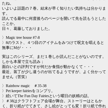
たね。
いよいよ話題の７巻。結末が早く知りたい気持ちは分かりま
す。
読んでる最中に何度後ろのページを開いて先を読もうとした
ことか。
日々、葛藤しておりました。
〉Magic tree house #7-8
〉8のラスト、４つ目のアイテムをみつけて呪文を唱えると
無事にMが・・・
実はこのシリーズ、まだ１巻しか読んだことがないのです。
しかも本屋で立ち読み；
面白いとの評判ですが何だか食指が動かなくて・・・
最近、装丁が少し違うのが出てるようですが、よく分かって
ません（苦笑）
〉Rainbow magic ＃35-38
〉Pet keeper fairiesをコンプリ。
〉続いてThe Fun Day Fairiesという曜日の妖精の話。
〉＃38はクラフトフェア会場が舞台。ストーリーはともか
く、折り紙がでてきて、さし絵がとっても変！折り紙で作れ