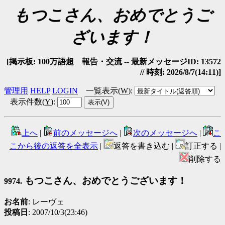
もつこさん、おめでとうご
ざいます！
[掲示板: 100万語超 報告・交流 -- 最新メッセージID: 13572
// 時刻: 2026/8/7(14:11)]
管理用
HELP
LOGIN
一覧表示(
W
)
:
表示件数(
Y
)
:
上へ
|
前のメッセージへ
|
次のメッセージへ
|
こ
こから後の返答を全表示
|
返答を書き込む |
訂正する |
削除する
もつこさん、おめでとうございます！
9974.
お名前
: レーヴェ
投稿日
: 2007/10/3(23:46)