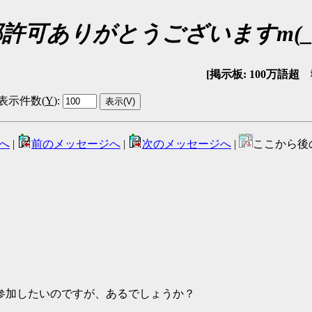
許可ありがとうございますm(_ 
[掲示板: 100万語超 報告
表示件数(
Y
)
:
へ
|
前のメッセージへ
|
次のメッセージへ
|
ここから後
参加したいのですが、あるでしょうか？