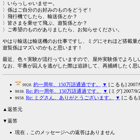
〉いらっしゃいませー。
〉係はご自分のお好みのものをどうぞ！
〉飛行機でしたら、輸送係とか？
〉皆さまを乗せて飛ぶ、遊覧係とか？
〉ご希望のものがありましたら、お知らせください。
やはり輸送は輸送機のお仕事ですし、ミグにそれほど搭載量があ
遊覧係はマズいのかもと思います！
最近、色々実験が流行っていますので、屋外実験係でよろし
なお、牢番が囚人を逃がした際は追跡して、再捕縛したく思い
約一周年、150万語通過です。
▼
[こるも] 2007/9/
9928.
Re: 約一周年、150万語通過です。
▼
[ミグ] 2007/9/2
9938.
Re: ミグさん、ありがとうございます。
▼
[こるも] 2
9958.
▲返答元
▼返答
現在，このメッセージへの返答はありません