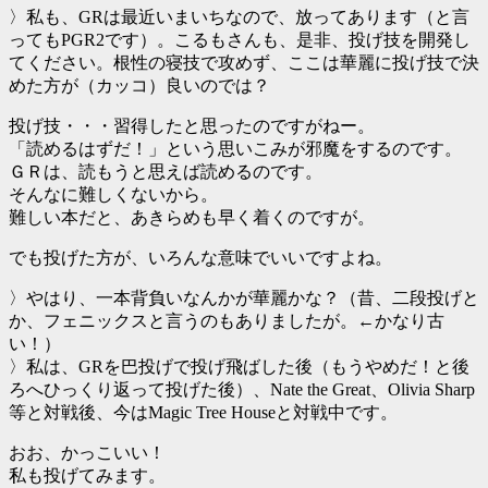
〉私も、GRは最近いまいちなので、放ってあります（と言
ってもPGR2です）。こるもさんも、是非、投げ技を開発し
てください。根性の寝技で攻めず、ここは華麗に投げ技で決
めた方が（カッコ）良いのでは？
投げ技・・・習得したと思ったのですがねー。
「読めるはずだ！」という思いこみが邪魔をするのです。
ＧＲは、読もうと思えば読めるのです。
そんなに難しくないから。
難しい本だと、あきらめも早く着くのですが。
でも投げた方が、いろんな意味でいいですよね。
〉やはり、一本背負いなんかが華麗かな？（昔、二段投げと
か、フェニックスと言うのもありましたが。←かなり古
い！）
〉私は、GRを巴投げで投げ飛ばした後（もうやめだ！と後
ろへひっくり返って投げた後）、Nate the Great、Olivia Sharp
等と対戦後、今はMagic Tree Houseと対戦中です。
おお、かっこいい！
私も投げてみます。