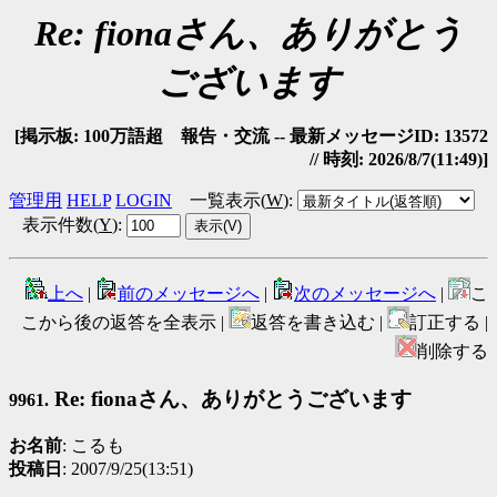
Re: fionaさん、ありがとう
ございます
[掲示板: 100万語超 報告・交流 -- 最新メッセージID: 13572
// 時刻: 2026/8/7(11:49)]
管理用
HELP
LOGIN
一覧表示(
W
)
:
表示件数(
Y
)
:
上へ
|
前のメッセージへ
|
次のメッセージへ
|
こ
こから後の返答を全表示 |
返答を書き込む |
訂正する |
削除する
Re: fionaさん、ありがとうございます
9961.
お名前
: こるも
投稿日
: 2007/9/25(13:51)