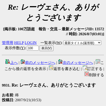
Re: レーヴェさん、ありが
とうございます
[掲示板: 100万語超 報告・交流 -- 最新メッセージID: 13572
// 時刻: 2026/8/7(03:01)]
管理用
HELP
LOGIN
一覧表示(
W
)
:
表示件数(
Y
)
:
上へ
|
前のメッセージへ
|
次のメッセージへ
|
こ
こから後の返答を全表示 |
返答を書き込む |
訂正する |
削除する
Re: レーヴェさん、ありがとうございます
9931.
お名前
: 柊
投稿日
: 2007/9/21(10:53)