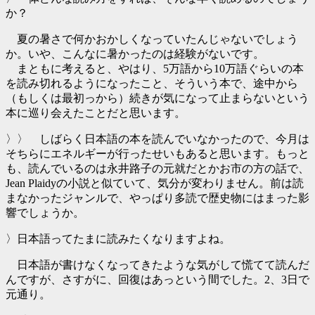
か？
夏の暑さで何かおかしくなっていたんじゃないでしょう
か。いや、こんなに暑かったのは経験がないです。
まともに考えると、やはり、5万語から10万語ぐらいの本
を読み切れるようになったこと、そういう本で、途中から
（もしくは最初っから）続きが気になって止まらないという
本に巡り会えたことだと思います。
〉〉 しばらく日本語の本を読んでいなかったので、今月は
そちらにエネルギーが行ったせいもあると思います。もっと
も、読んでいるのは永井路子の元就だとかお市の方の話で、
Jean Plaidyの小説と似ていて、気分が変わりません。前は読
まなかったジャンルで、やっぱり多読で歴史物にはまった影
響でしょうか。
〉日本語ってたまに読みたくなりますよね。
日本語が書けなくなってきたような気がして慌てて読んだ
んですが、さすがに、回復はあっという間でした。2、3日で
元通り。