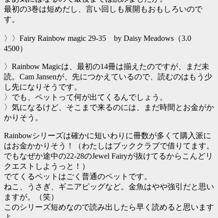
最初の3巻は短めだし、言い回しも展開もおもしろいので
す。
〉〉Fairy Rainbow magic 29-35 by Daisy Meadows（3.0
4500）
〉Rainbow Magicは、最初の14冊は揃えたのですが、まだ未
読。Cam Jansenが、先につかえているので、読むのはもう少
し先になりそうです。
〉でも、ペットって何が出てくるんでしょう。
〉気になるけど、そこまで来るのには、まだ時間とお金がか
かりそう。
Rainbowシリーズは確かに短いわりに冊数が多くて購入派に
はお金かかりそう！（わたしはブッククラブで借りてます。
でもなぜか途中の22-28のJewel Fairyが抜けてるからこんどリ
クエストしようっと！）
でてくるペットはごく普通のペットです。
ねこ、うさぎ、ギニアピッグなど。金魚はやや強引だと思い
ますが。（笑）
このシリーズ短めなので読み出したら早く読めると思います
よ。