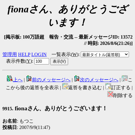
fionaさん、ありがとうござ
います！
[掲示板: 100万語超 報告・交流 -- 最新メッセージID: 13572
// 時刻: 2026/8/6(21:26)]
管理用
HELP
LOGIN
一覧表示(
W
)
:
表示件数(
Y
)
:
上へ
|
前のメッセージへ
|
次のメッセージへ
|
こ
こから後の返答を全表示 |
返答を書き込む |
訂正する |
削除する
fionaさん、ありがとうございます！
9915.
お名前
: もつこ
投稿日
: 2007/9/9(11:47)