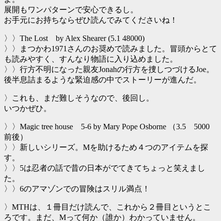
展開もワンパターンで安心できるし。
お手元にお持ちならぜひ読んでみてくださいね！
〉〉The Lost by Alex Shearer (5.1 48000)
〉〉まつかわ1971さんのお奨めで読みました。冒頭からとて
も読みやすく、すんなり物語に入り込めました。
〉〉行方不明になった親友Jonahの行方を捜しつづけるJoe。
後半息詰まるような緊迫感の中でストーリーが進んだ。
〉これも、まだ難しそうなので、後回し。
いつかぜひ。
〉〉Magic tree house 5-6 by Mary Pope Osborne （3.5 5000
前後）
〉〉新しいシリーズ。Mを助けるため４つのアイテムを探
す。
〉〉5は忍者の話で昔の日本がでてきてちょっと笑えまし
た。
〉〉6のアマゾンでの冒険はスリル満点！
〉MTHは、１冊目だけ読んで、これから２冊目というとこ
ろです。まだ、Mって何か（誰か）わかっていません。