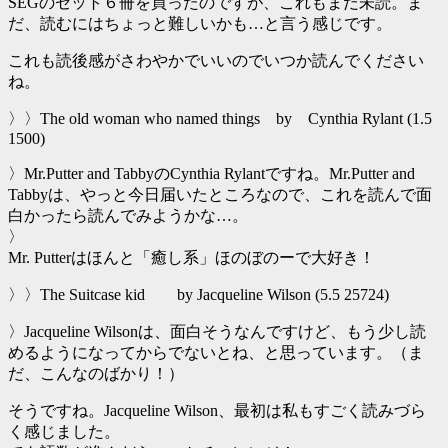
SEGのセット６冊を買ったのですが、これもまだ未読。ま
だ、読むにはちょっと難しいかも…と言う感じです。
これも読後感がさわやかでいいのでいつか読んでください
ね。
〉〉The old woman who named things by Cynthia Rylant (1.5
1500)
〉Mr.Putter and TabbyのCynthia Rylantですね。Mr.Putter and
Tabbyは、やっと今日届いたところなので、これを読んで面
白かったら読んでみようかな…。
〉
Mr. Putterはほんと「癒し系」ほのぼのーで大好き！
〉〉The Suitcase kid by Jacqueline Wilson (5.5 25724)
〉Jacqueline Wilsonは、面白そうなんですけど、もう少し読
めるようになってからでないとね、と思っています。（ま
だ、こんなのばかり！）
そうですね。Jacqueline Wilson、最初は私もすごく読みづら
く感じました。