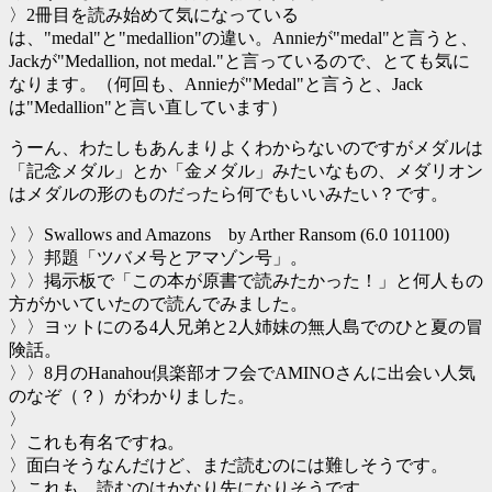
〉2冊目を読み始めて気になっている
は、"medal"と"medallion"の違い。Annieが"medal"と言うと、
Jackが"Medallion, not medal."と言っているので、とても気に
なります。（何回も、Annieが"Medal"と言うと、Jack
は"Medallion"と言い直しています）
うーん、わたしもあんまりよくわからないのですがメダルは
「記念メダル」とか「金メダル」みたいなもの、メダリオン
はメダルの形のものだったら何でもいいみたい？です。
〉〉Swallows and Amazons by Arther Ransom (6.0 101100)
〉〉邦題「ツバメ号とアマゾン号」。
〉〉掲示板で「この本が原書で読みたかった！」と何人もの
方がかいていたので読んでみました。
〉〉ヨットにのる4人兄弟と2人姉妹の無人島でのひと夏の冒
険話。
〉〉8月のHanahou倶楽部オフ会でAMINOさんに出会い人気
のなぞ（？）がわかりました。
〉
〉これも有名ですね。
〉面白そうなんだけど、まだ読むのには難しそうです。
〉これも、読むのはかなり先になりそうです。