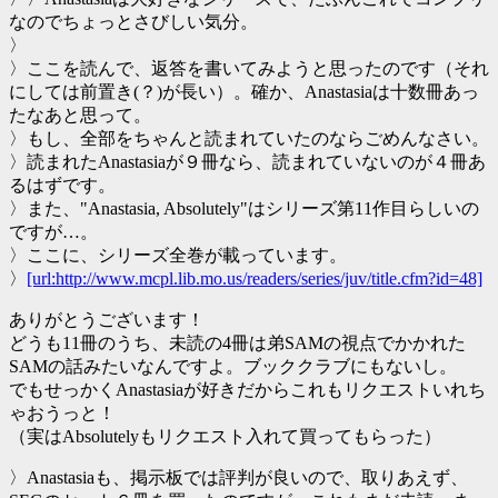
なのでちょっとさびしい気分。
〉
〉ここを読んで、返答を書いてみようと思ったのです（それ
にしては前置き(？)が長い）。確か、Anastasiaは十数冊あっ
たなあと思って。
〉もし、全部をちゃんと読まれていたのならごめんなさい。
〉読まれたAnastasiaが９冊なら、読まれていないのが４冊あ
るはずです。
〉また、"Anastasia, Absolutely"はシリーズ第11作目らしいの
ですが…。
〉ここに、シリーズ全巻が載っています。
〉
[url:http://www.mcpl.lib.mo.us/readers/series/juv/title.cfm?id=48]
ありがとうございます！
どうも11冊のうち、未読の4冊は弟SAMの視点でかかれた
SAMの話みたいなんですよ。ブッククラブにもないし。
でもせっかくAnastasiaが好きだからこれもリクエストいれち
ゃおうっと！
（実はAbsolutelyもリクエスト入れて買ってもらった）
〉Anastasiaも、掲示板では評判が良いので、取りあえず、