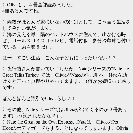
〉Oliviaは、４冊全部読みました。
4冊あるんですね。
〉両親がほとんど家にいないのは別として、こう言う生活を
してみたい気がします。
〉海の見える最上階のペントハウスに住んで、出かける時
は、ロールスロイス（テレビ、電話付き、多分冷蔵庫も付い
ている…第４巻参照）。
はー、すごい生活。こんな子どもにもったいない！？
〉夜行猫さんが書いていましたが、Nateシリーズの"Nate the
Great Talks Turkey"では、OliviaがNateの住む町へ、Nateを助
けると言って無理やりやって来ます。（何かお嬢様って感じ
です）
ほんとほんと強引でOliviaらしい！
〉その他、NateシリーズではOliviaが出てくるのが２冊あり
ます(もう読まれたかな？）。
〉Nate the Great on the Owl Express…Nateは、OliviaのPet、
Hootのボディガードをすることになってしまいます。Olivia