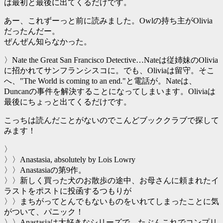
は最初と最後に出てくるだけです。
あー、これずーっと前に読みました。Owlの持ち主がOlivia
だったんだー。
ぜんぜん知らなかった。
〉Nate the Great San Francisco Detective…Nateは従姉妹のOlivia
に招かれてサンフランシスコに。でも、Oliviaは留守。そこ
へ、"The World is coming to an end."と電話が。Nateは、
Duncanの事件を解決することになってしまいます。Oliviaは
最後にちょっと出てくるだけです。
こっちは読んだことがないのでこんどブッククラブで探して
みます！
〉
〉〉Anastasia, absolutely by Lois Lowry
〉〉Anastasiaの第9作。
〉〉新しく買った犬のお散歩の途中、お母さんに頼まれたイ
ラストをポストに投函するつもりが
〉〉まちがってとんでもないものをいれてしまったことに気
がついて、パニック！
〉〉Anastasiaは大好きなシリーズで、たぶんこれでコンプリ