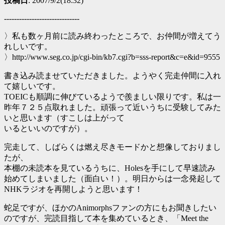
投稿日
: 2007/9/2(18:32)
------------------------------
〉私も数ヶ月前に読み終わったところで、お仲間が増えてう
れしいです。
〉http://www.seg.co.jp/cgi-bin/kb7.cgi?b=sss-report&c=e&id=9555
書き込み読ませていただきました。ようやく完走仲間に入れ
て嬉しいです。
TOEICも順調に伸びているようで羨ましい限りです。私は一
昨年７２５点取れました。頑張って近いうちに受験してみた
いと思います（すこしは上がって
いるといいのですが）。
完走して、しばらくは燃え尽きモードかと想像しておりまし
たが、
本棚の未読本を見ているうちに、Holesを手にして早速読み
始めてしまいました（面白い！）。明日からは一念発起して
NHKラジオを再開しようと思います！
蛇足ですが、ほかのAnimorphsファンの方にもお聞きしたい
のですが、完読目指して本を集めているとき、「Meet the