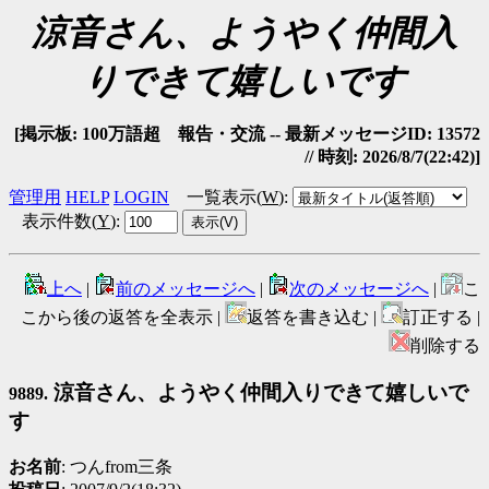
涼音さん、ようやく仲間入
りできて嬉しいです
[掲示板: 100万語超 報告・交流 -- 最新メッセージID: 13572
// 時刻: 2026/8/7(22:42)]
管理用
HELP
LOGIN
一覧表示(
W
)
:
表示件数(
Y
)
:
上へ
|
前のメッセージへ
|
次のメッセージへ
|
こ
こから後の返答を全表示 |
返答を書き込む |
訂正する |
削除する
涼音さん、ようやく仲間入りできて嬉しいで
9889.
す
お名前
: つんfrom三条