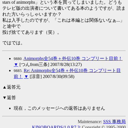
stars of animorphs」という本を買ってしまいました。どうも
テレビ版の出演者について書いてある本のようですが、読ま
れた方いらっしゃいますか？
私は入手したのですが、「これは本編とは関係ないなぁ...」
と途中で
投げ捨ててあります（笑）。
ではでは。
Animorphs全54巻＋外伝10巻 コンプリート目前！
9880.
▼
[つんfrom三条] 2007/8/28(13:27)
Re: Animorphs全54巻＋外伝10巻 コンプリート目
9885.
前！
▼
[涼音] 2007/8/30(09:58)
▲返答元
▼返答
現在，このメッセージへの返答はありません
Maintenance:
SSS 事務局
KINOBOARDS/1.0 R7.3
: Copyright © 1995-2000