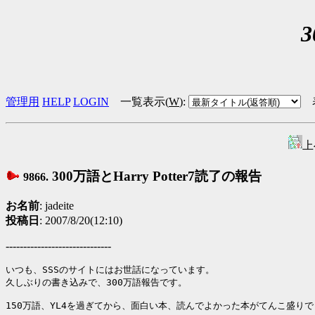
3
管理用
HELP
LOGIN
一覧表示(
W
)
:
上
300万語とHarry Potter7読了の報告
9866.
お名前
: jadeite
投稿日
: 2007/8/20(12:10)
------------------------------
いつも、SSSのサイトにはお世話になっています。

久しぶりの書き込みで、300万語報告です。

150万語、YL4を過ぎてから、面白い本、読んでよかった本がてんこ盛りで