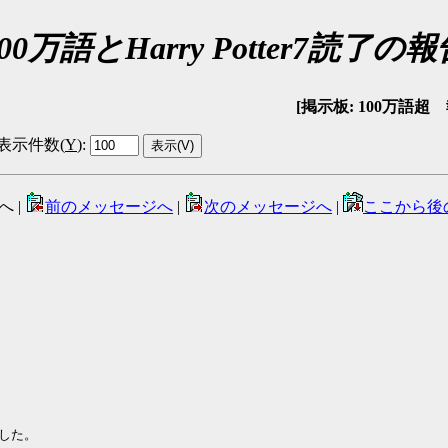
00万語とHarry Potter7読了の
[掲示板: 100万語超 報告
表示件数(
Y
)
:
へ |
前のメッセージへ
|
次のメッセージへ
|
ここから後
した。
