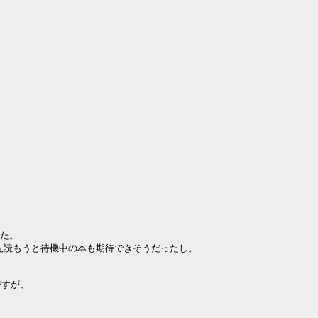
た。

先読もうと待機中の本も期待できそうだったし。

すが、
