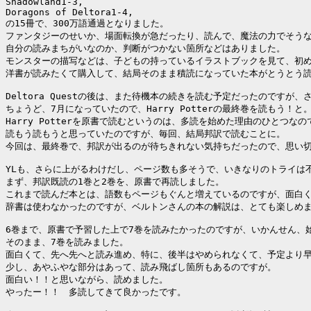
Shadowland1-3,

Doragons of Deltora1-4,

の15冊で、300万語通過となりました。

ファンタジーのせいか、場面転換が急だったり、読んで、魔法の力でそうな
自分の読みまちがいなのか、判断がつかない箇所などはありました。

モンスターの描写などは、子どもの持っているイラストブックを見て、初め
洋書が読みたくて購入して、結局そのまま積読になっていた本がとうとう読
Deltora Questの後は、また待機本の続きを読む予定だったのですが、
ちょうど、7月になっていたので、Harry Potterの最終巻を読もう！と。
Harry Potterを原書で読むというのは、多読を始めた理由のひとつなので
読もう読もうと思っていたのですが、毎回、結局邦訳で読むことに。

今回は、最終巻で、邦訳が出るのが待ちきれない気持ちだったので、思い切
YLも、さらに上がるわけだし、ページ数も多そうで、いきなりのトライは不
まず、邦訳既読の1巻と2巻を、原書で再読しました。

これまで読んだ本とは、語数もページもぐんと増えているのですが、面白く
辞書は使わなかったのですが、ベルトンさんの本の解説は、とても楽しめま
6巻まで、原書で予習した上で7巻を読みたかったのですが、いかんせん、始
そのまま、7巻を読みました。

面白くて、先へ先へと読み進め、特に、後半はやめられなくて、予定より早
少し、あやふやな部分はあって、読み飛ばし箇所もあるのですが。

面白い！！と思いながら、読めました。

やったー！！　多読してきて良かったです。
