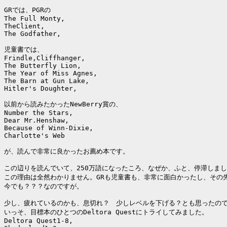
GRでは、PGRの

The Full Monty,

TheClient,

The Godfather,

児童書では、

Frindle,Cliffhanger,

The Butterfly Lion,

The Year of Miss Agnes,

The Barn at Gun Lake,

Hitler's Doughter,

以前から読みたかったNewBerry賞の、

Number the Stars,

Dear Mr.Henshaw,

Because of Winn-Dixie,

Charlotte's Web

が、読んで非常に良かったお薦め本です。

この辺りを読んでいて、250万語になったころ、なぜか、ふと、停滞しまし
この理由は全然わかりません。GRも児童書も、非常に面白かったし、その
今でも？？？なのですが。

少し、疲れているのかも、息切れ？　少しレベルを下げる？とも思ったので
いっそ、目標本のひとつのDeltora Questにトライしてみました。

Deltora Quest1-8,
