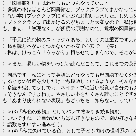
〉「図書館利用」はわたしもいつもやっています。
〉多読の本はほとんど図書館と、ブッククラブでまかなって
〉ない本はブッククラブにずいぶんお願いしました。しめし
→ブッククラブまで出かけるのがちょっと大変なので、私は
も、まぁ、「無理なく」が多読の原則なので、近場の図書館
〉「手元に読む物のストックがある」というのは重要ですよ
〉私も読む本がいくつかないと不安で不安で！（笑）
→私は、けっこう「うっかり」切らせてしまうので、そこが
〉＞また、易しい物をいっぱい読んだことで、これまでの英
〉同感です！私にとって英語はどうやっても母国語でなく外
するときの過程を少しだけでも模倣しているような、そんな
〉多読を続けて少しでも、ネイティブに近い感覚が自分のも
→そうなんですよねぇ。やさしい本をたくさん読むことで初
も「あまり使われない表現」もどっちも「知らない」ってい
〉＞(3)「私色の多読」としてバレエ物を引き続き読む。
〉いいですね！ご自分のいちばん好きなもので、別の好きな
〉語数もすいすい進みそう。
〉＞(4)「私に欠けている色」として子ども向けの理科系の