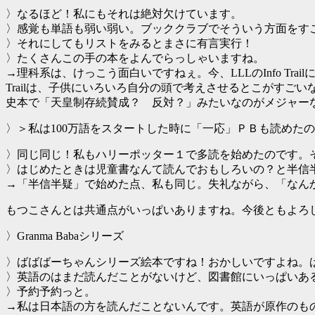
〉なるほど！私にもそれは絶対欠けています。
〉感覚も単語も弱い弱い。ブッククラブでそういう方面をす
〉それにしてもリストをみるとまさに有言実行！
〉たくさんこの手の本をよんでらっしゃいますね。
→理科系は、けっこう面白いですねぇ。今、LLLのInfo T
Trailは、子供にいろいろ自分の頭で考えさせるとこがす
史本で「天皇制存続賛成？ 反対？」みたいなのがメジャー
〉＞私は100万語をスタートした時に「一応」ＰＢも読めた
〉同じ同じ！私もハリーポッター１で多読を始めたのです。
〉はじめたときは児童書なんて読んでおもしろいの？と半信
→「半信半疑」で始めた点、私も同じ。失礼ながら、「なん
もつこさんとは共通点がいっぱいありますね。今後ともよろ
〉Granma Babaシリーズ
〉ばばばーちゃんシリーズ絵本ですね！おかしいですよね。
〉英語のはまだ読んだことがないけど、図書館にいっぱいあ
〉予約予約っと。
→私は日本語の方を読んだことないんです。英語が原作のも