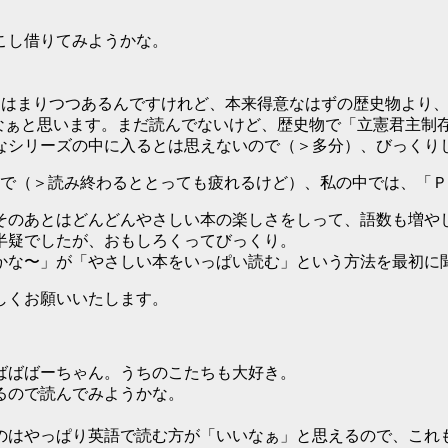
こし借りてみようかな。
railにはまりつつあるんですけれど、本来得意なはずの歴史物より
ごいなぁと思います。まだ読んでないけど、歴史物で「立憲君主
なシリーズの中に入るとは思えないので（＞多分）、びっくり
ので（＞読み終わるととっても疲れるけど）、私の中では、「
そのあとはどんどんやさしい本の楽しさをしって、語数も増や
半疑でしたが、おもしろくってびっくり。
かな〜」が「やさしい本をいっぱい読む」という方法を最初に
しくお願いいたします。
ばばばーちゃん。うちのこたちも大好き。
るので読んでみようかな。
のはやっぱり英語で読む方が「いいなぁ」と思えるので、これ