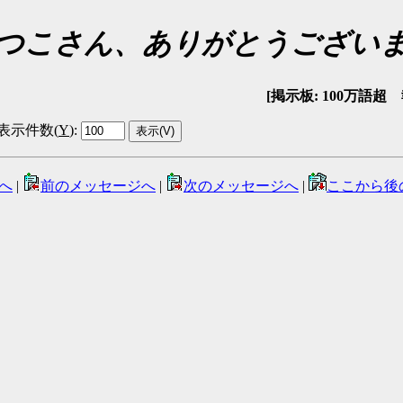
つこさん、ありがとうござい
[掲示板: 100万語超 報告
表示件数(
Y
)
:
へ
|
前のメッセージへ
|
次のメッセージへ
|
ここから後