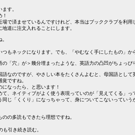
います。
め！
近場で済ませているんですけれど、本当はブッククラブを利用
に地道に注文入れることにします。
ね。
いつもネックになります。でも、「やむなく手にしたもの」か
語の「穴」が＞幾分埋まったような、英語力の凸凹がちょっぴ
国語なのですが、やさしい本をたくさんよむと、母国語として
感覚ですね。
のになったら、と思います！
めて、ネイティブがよく使う表現っていのが「見えてくる」っ
う同じ「くくり」になっちゃって、身についてこないっていう
ものの多読もできたら理想ですね。
ものも引き続き読む。