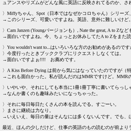
ュアンスやリズムがどんな風に英語に反映されてるのか、さ
〉Miffyちゃん、Spot（日本ではなぜかコロちゃん）シリー
→このシリーズ、可愛いですよね。英語、意外に難しいけど
〉Cam Janzen (Youngバージョンも）, Nate the great, A to 
→面白いですよね。今、ちょっとお休みしてたA to Zをま
〉You wouldn't want to...はいろいろな方のお勧めがあ
〉今度行ったときブッククラブにリクエストしなくては。
→面白いですよぉ!!!! お薦めです。
〉A Kiss Before Dying は前から気にはなっていた
→これも面白かった。私が読んだのはMMRですけど。MMR
〉いやいや、それにしても本当に1冊1冊丁寧に書いてらっし
→なんか書くのも趣味みたいになっちゃった。
〉それに毎日毎日たくさんの本を読んでる。すごーい。
〉まさに継続は力なり。
→いえいえ、毎日の量はそんなには多くないんです。でも、
最近、ほんの少しだけど、仕事の英語のもの読むのが前よりラ