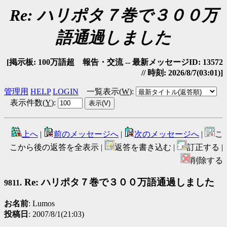
Re: ハリポタ７巻で３００万
語通過しました
[掲示板: 100万語超 報告・交流 -- 最新メッセージID: 13572
// 時刻: 2026/8/7(03:01)]
管理用
HELP
LOGIN
一覧表示(
W
)
:
表示件数(
Y
)
:
上へ
|
前のメッセージへ
|
次のメッセージへ
|
こ
こから後の返答を全表示 |
返答を書き込む |
訂正する |
削除する
Re: ハリポタ７巻で３００万語通過しました
9811.
お名前
: Lumos
投稿日
: 2007/8/1(21:03)