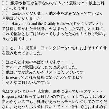
〉〉(数学や物理が苦手なのでそういう意味でＹＬ以上に難
しかったです）
〉〉"Eragon"(かなり難しく他の本を読みながらですが２ヶ
月弱ほどかかりました）
〉〉"Harry Potter and the Deathly Hallows"(ポッタリアンとし
ては待ち焦がれた最終巻。今はほっとした気持ちと同時に、
これで物語としては終わってしまったためセミの抜け殻のよ
うな心持です。）
〉〉と、主に児童書、ファンタジーを中心におよそ１００冊
を読み進めてきました。
〉ほとんど未知の本ばかりですが・・・。
〉ナルニアは映画になったのは読みました。
〉他はいつか読みたい本リストに入っています。
〉Eragonってこれも映画になったのですよね？
〉そんなに難しいんですね。
私はファンタジーと児童書、絵本に偏っているので・・・
Eragonは私に取っては難しいのですが、ＹＬではハリポタと
変わらないのでもし興味があったらチャレンジしてみてくだ
さい。ただハリポタ並に長いので・・・誰にでもおすすめす