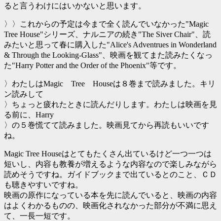
ると言うわけにはいかないと思います。
〉〉これからの予定は今まで全く読んでいなかった"Magic
Tree House"シリーズ、ナルニアの続き"The Siver Chair"、読
みたいと思って春に購入した"Alice's Adventrues in Wonderland
& Through the Looking-Glass"、映画を観てまた読みたくなっ
た"Harry Potter and the Order of the Phoenix"等です。
〉わたしはMagic Tree Houseは８巻まで読みました。キリ
ン読みして
〉ちょっと疲れたときに読んだりします。わたしは映画を見
る前に、Harry
〉の５巻慌てて読みました。映画見てから再読もいいです
ね。
Magic Tree Houseはとてもたくさん出ているけど一つ一つは
短いし、内容も教養が増えるような内容なので楽しみながら
読めそうですね。ガイドブックまで出ているとのこと、ＣＤ
も聴きやすいですね。
映画の原作になっている本を先に読んでいると、映画の内容
はよくわかるものの、映画化されなかった部分が不満に思え
て、一長一短です。