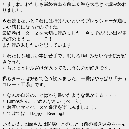
〉ますね。わたしも最終巻出る前に６巻を大急ぎで読み終わ
りました。
６巻読まないと７巻には行けないというプレッシャーが逆に
いい感じになったのですね。
最終巻は一文一文を大切に読みました。今までの思い出が走
馬灯のように・・・？！
また読み返したいと思っています。
〉わたしも難しい本は苦手で、むしろDahlみたいな子供が好
きそうな
〉ちょっとおふざけが入ってるようなのが好きです。
私もダールは好きで色々読みました。一番はやっぱり「チョ
コレート工場」です。
〉なんか自分のことばかり書いたような気がする・・・。
〉Lumosさん、ごめんなさい（ぺこり）
〉お互いマイペースで多読を楽しみましょう。
〉ではでは、Happy Reading♪
いえいえ、ninaさんは闘病中とのこと（前の書き込みを拝見