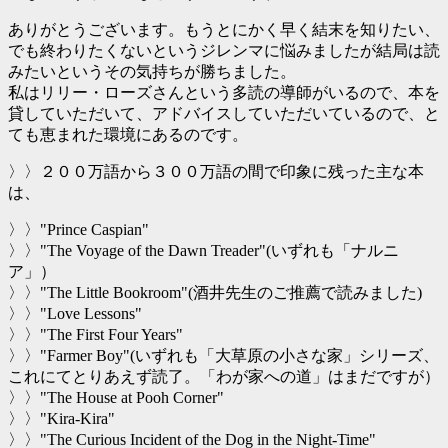
ありがとうございます。もうとにかく早く結末を知りたい、
でも終わりたくないというジレンマに悩みましたが結局は読
みたいというその気持ちが勝ちました。
私はリリー・ローズさんという多読の導師がいるので、本を
貸していただいて、アドバイスしていただいているので、と
ても恵まれた環境にあるのです。
〉〉２００万語から３００万語の間で印象に残った主な本
は、
〉〉"Prince Caspian"
〉〉"The Voyage of the Dawn Treader"(いずれも「ナルニ
ア」）
〉〉"The Little Bookroom"(酒井先生のご推薦で読みました)
〉〉"Love Lessons"
〉〉"The First Four Years"
〉〉"Farmer Boy"(いずれも「大草原の小さな家」シリーズ、
これにてとりあえず読了。「わが家への道」はまだですが）
〉〉"The House at Pooh Corner"
〉〉"Kira-Kira"
〉〉"The Curious Incident of the Dog in the Night-Time"