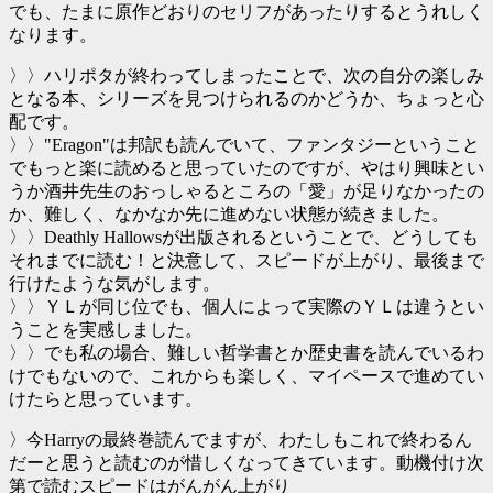
でも、たまに原作どおりのセリフがあったりするとうれしく
なります。
〉〉ハリポタが終わってしまったことで、次の自分の楽しみ
となる本、シリーズを見つけられるのかどうか、ちょっと心
配です。
〉〉"Eragon"は邦訳も読んでいて、ファンタジーということ
でもっと楽に読めると思っていたのですが、やはり興味とい
うか酒井先生のおっしゃるところの「愛」が足りなかったの
か、難しく、なかなか先に進めない状態が続きました。
〉〉Deathly Hallowsが出版されるということで、どうしても
それまでに読む！と決意して、スピードが上がり、最後まで
行けたような気がします。
〉〉ＹＬが同じ位でも、個人によって実際のＹＬは違うとい
うことを実感しました。
〉〉でも私の場合、難しい哲学書とか歴史書を読んでいるわ
けでもないので、これからも楽しく、マイペースで進めてい
けたらと思っています。
〉今Harryの最終巻読んでますが、わたしもこれで終わるん
だーと思うと読むのが惜しくなってきています。動機付け次
第で読むスピードはがんがん上がり