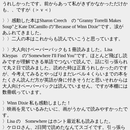
うれしかったです。前からあって私がきずかなかっただけか
も、、ですが（＞ｖ＜）
〉〉感動した本はSharon Creech の "Granny Torrelli Makes
Soup"とKate DiCamillo の"Because of Winn Dixie"です。涙が
あふれてきました。
〉〉二人の本はこれからも読んでいこうと思っています。
〉〉大人向けペーパーバックも１冊読みました。Lisa
Kleypas の"Somewhere I'll Find You"です。ほとんど飛ばし読
みですが理解できる単語でつないで読んで、話に引っ張られ
て丸２日で読みました。読めた時は正直うれしかったのです
が、今考えてみるとやっぱりまだレベル４くらいまでの本を
たくさん読んだ方が英語が身に付きそうだと思いそれからは
大人向けペーパーバックは読んでいません。ですが本棚には
数冊眠っています。
〉Winn Dixie 私も感動しました！
〉映画を見ているみたいに、画がうかんで読みやすかったで
す。
〉Lisa の Somewhere はホント最近私も読みました。
〉ケロロさん、2日間で読めたなんてスゴイです。引っ張ら