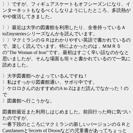
〉〉ですが、フィギュアスケートもオフシーズンになり、イ
ンターネットもなるべくしなりようにしたところ、多読熱が
やや復活してきました。
〉〉最近は大学の図書館を利用したり、全巻持っているＡ
toZmysteriesシリーズなんかを読んでいます。
〉〉マクミランのＧＲはわかりやすい英語で書かれているの
で、楽しく読んでいます。特によかったのは，ＭＭＲ５
の"The Woman of Iron"です。最初はすごく辛い話なのかなと
思いましたが、そんな場面も坦々と書かれているので一気に
読めました。
〉大学図書館へかよっているんですね！
〉私はすっかり図書館通い、サボり中です。
〉ケロロさんのおすすめのA to Zはまだ読んでなかった！の
で
〉図書館へ行こうかな。
図書館最近また利用しはじめました。前回行った時に気づい
たのですが、
一番下段のところにマクミランの新しいバージョンのＧＲと
CamJansenとSecrets of Droonなどの児童書があってちょっと