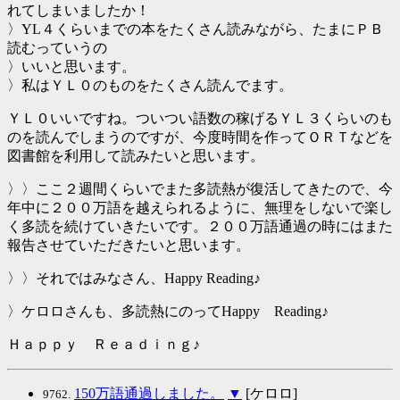
れてしまいましたか！
〉YL４くらいまでの本をたくさん読みながら、たまにＰＢ
読むっていうの
〉いいと思います。
〉私はＹＬ０のものをたくさん読んでます。
ＹＬ０いいですね。ついつい語数の稼げるＹＬ３くらいのも
のを読んでしまうのですが、今度時間を作ってＯＲＴなどを
図書館を利用して読みたいと思います。
〉〉ここ２週間くらいでまた多読熱が復活してきたので、今
年中に２００万語を越えられるように、無理をしないで楽し
く多読を続けていきたいです。２００万語通過の時にはまた
報告させていただきたいと思います。
〉〉それではみなさん、Happy Reading♪
〉ケロロさんも、多読熱にのってHappy Reading♪
Ｈａｐｐｙ Ｒｅａｄｉｎｇ♪
150万語通過しました。
▼
[ケロロ]
9762.