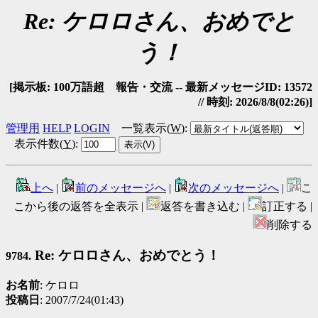
Re: ケロロさん、おめでと
う！
[掲示板: 100万語超 報告・交流 -- 最新メッセージID: 13572
// 時刻: 2026/8/8(02:26)]
管理用
HELP
LOGIN
一覧表示(
W
)
:
表示件数(
Y
)
:
上へ
|
前のメッセージへ
|
次のメッセージへ
|
こ
こから後の返答を全表示 |
返答を書き込む |
訂正する |
削除する
Re: ケロロさん、おめでとう！
9784.
お名前
: ケロロ
投稿日
: 2007/7/24(01:43)