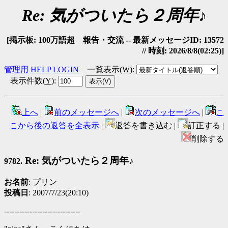
Re: 気がついたら２周年♪
[掲示板: 100万語超 報告・交流 -- 最新メッセージID: 13572
// 時刻: 2026/8/8(02:25)]
管理用
HELP
LOGIN
一覧表示(
W
)
:
表示件数(
Y
)
:
上へ
|
前のメッセージへ
|
次のメッセージへ
|
こ
こから後の返答を全表示
|
返答を書き込む |
訂正する |
削除する
Re: 気がついたら２周年♪
9782.
お名前
: プリン
投稿日
: 2007/7/23(20:10)
------------------------------