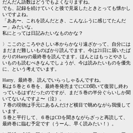
だんだん語数はどうでもよくなりますね。
でも、記録を続けていくと後で見返したときとっても懐かし
いですよね。
「ああ〜、これを読んだとき、こんなふうに感じてたんだ
ー」みたいな。
私にとっては日記みたいなものかな？
〉ここのところやさしい本からかなり遠ざかって、自分には
まだまだ難しいものばかり読んでます。今は21日に届いたば
かりのHarryの最終巻を読んでます。ほんとはもっとやさし
いものも読むべきなんでしょうが、今は読みたいものを優先
に、という考えでいます。
Harry、最終巻、読んでいらっしゃるんですね。
私は５巻と６巻を、最終巻発売までにCD聞いて復習し終わ
っているはずだったのですが、まだ５巻の半分ぐらいしか聞
いてないんですよ〜（泣）。
７巻の現物は手元にあるんだけど横目で眺めながら我慢して
います。
５巻と平行して、６巻はCDを聞きながらざっと再読して、
最終巻に臨む予定です（うーん、早く読みたい！）。