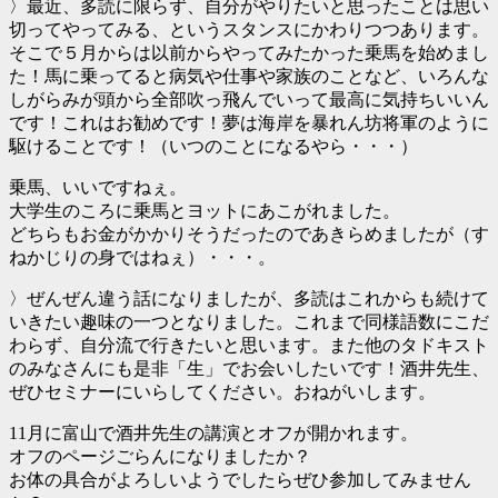
〉最近、多読に限らず、自分がやりたいと思ったことは思い
切ってやってみる、というスタンスにかわりつつあります。
そこで５月からは以前からやってみたかった乗馬を始めまし
た！馬に乗ってると病気や仕事や家族のことなど、いろんな
しがらみが頭から全部吹っ飛んでいって最高に気持ちいいん
です！これはお勧めです！夢は海岸を暴れん坊将軍のように
駆けることです！（いつのことになるやら・・・）
乗馬、いいですねぇ。
大学生のころに乗馬とヨットにあこがれました。
どちらもお金がかかりそうだったのであきらめましたが（す
ねかじりの身ではねぇ）・・・。
〉ぜんぜん違う話になりましたが、多読はこれからも続けて
いきたい趣味の一つとなりました。これまで同様語数にこだ
わらず、自分流で行きたいと思います。また他のタドキスト
のみなさんにも是非「生」でお会いしたいです！酒井先生、
ぜひセミナーにいらしてください。おねがいします。
11月に富山で酒井先生の講演とオフが開かれます。
オフのページごらんになりましたか？
お体の具合がよろしいようでしたらぜひ参加してみません