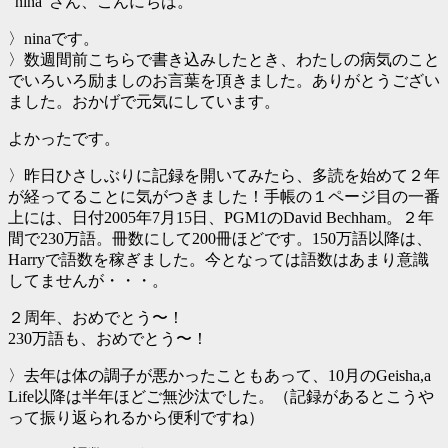
"nina"さん、こんにちは。
〉ninaです。
〉数週間前こちらで書き込みしたとき、わたしの病気のこと
でいろいろ励ましのお言葉を頂きました。ありがとうござい
ました。おかげで元気にしています。
よかったです。
〉昨日ひさしぶりに記録を開いてみたら、多読を始めて２年
が経ってることに気がつきました！手帳の１ページ目の一番
上には、日付2005年7月15日、PGM1のDavid Bechham。２年
間で230万語。冊数にして200冊ほどです。150万語以降は、
Harryで語数を稼ぎました。今となっては語数はあまり意識
してませんが・・・。
２周年、おめでとう〜！
230万語も、おめでとう〜！
〉去年は体の調子が悪かったこともあって、10月のGeisha,a
Life以降は半年ほどご無沙汰でした。（記録があるとこうや
って振り返られるから便利ですね）