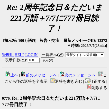
Re: 2周年記念日＆ただいま
221万語＋7/7に777冊目読
了！
[掲示板: 100万語超 報告・交流 -- 最新メッセージID: 13572
// 時刻: 2026/8/7(23:44)]
管理用
HELP
LOGIN
一覧表示(
W
)
:
表示件数(
Y
)
:
上へ
|
前のメッセージへ
|
次のメッセージへ
|
こ
こから後の返答を全表示 |
返答を書き込む |
訂正する |
削除する
Re: 2周年記念日＆ただいま221万語＋7/7に
9770.
777冊目読了！