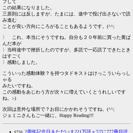
プして
この結果になりました。
三原則には反しますが、たまには、途中で投げ出さないで読
み進む
ことが良い方向にころがることもあるようです。(^^;
〉 これ、本当にそうですね。自分も２０年前に買った黄ば
んだ本が
〉当時途中で挫折したのですが、多読で一応読了できたとき
はすごく
〉感動しました。
こういった感動体験？を持つタドキストはけっこういらっし
ゃる
みたいですね。
この感動をあじわう方が次々に増えていくとうれしいです
ね。:-)
次回は意外な場所で？お目にかかれそうですね。(^^;
ジェミニさんもご一緒に、Happy Reading!!!
2周年記念日＆ただいま221万語＋7/7に777冊目読
9756.