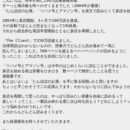
こんにちは。何年か前に130万語通過報告後、

ずーっと掲示板を時々のぞくままでした（2004年が最後）

「たんぽぽのお酒」「ツバメ号とアマゾン号」を原文で読みたくて多読を始
2003年に多読開始、3ヶ月で100万語を達成。

その反動でほとんど読まなくなって1年経過。

それから総合的な英語学習開始とともに多読を再開しました。

「The Client」で250万語超えました。

法律用語はわからないものの、想像力でどんどん読み進めて一気に

読んでしまいました。500ページを超えるペーパーバックが読めるように

なったこと、これは大きな自信になりました。

「ツバメ号とアマゾン号」は今年のはじめくらいに読むことができました。
多読を始める前は辞書をひきひき、数ページで挫折したことを思うと

感無量です。

あとはいよいよ「たんぽぽのお酒」を手に取る段階…かと思いますが、

ちょっと手ごわそうで二の足踏んでます。わからないなりに読んでみようかな
多読を再開して思ったのは、やっぱり読みたい原書を自由に読めるって

楽しい！ってこと。一冊読み終わる度に次は何を読もう？どれにしよう？っ
いう悩めるのがうれしいです。

これからもどんどん読みまくります。

また経過報告を時々させていただきます。
