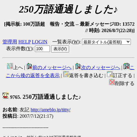
250万語通過しました♪
[掲示板: 100万語超 報告・交流 -- 最新メッセージID: 13572
// 時刻: 2026/8/7(22:28)]
管理用
HELP
LOGIN
一覧表示(
W
)
:
表示件数(
Y
)
:
上へ |
前のメッセージへ
|
次のメッセージへ
|
こ
こから後の返答を全表示
|
返答を書き込む |
訂正する |
削除する
250万語通過しました♪
9765.
お名前
: 友記
http://ameblo.jp/titty/
投稿日
: 2007/7/12(21:17)
------------------------------