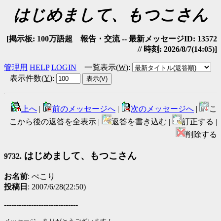
はじめまして、もつこさん
[掲示板: 100万語超 報告・交流 -- 最新メッセージID: 13572
// 時刻: 2026/8/7(14:05)]
管理用
HELP
LOGIN
一覧表示(
W
)
:
表示件数(
Y
)
:
上へ
|
前のメッセージへ
|
次のメッセージへ
|
こ
こから後の返答を全表示 |
返答を書き込む |
訂正する |
削除する
はじめまして、もつこさん
9732.
お名前
: ぺこり
投稿日
: 2007/6/28(22:50)
------------------------------