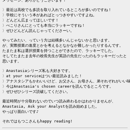
メッセージ、ありがとうございます！

〉最近は高校でも多読を取り入れているところが多いのですね！

〉学校にそういう本があればとっつきやすいですよね。

〉どんどん広まってほしいです！

〉ぺこりさんにとっても本当にラッキーですね！

〉ぜひどんどん読んじゃってくださーい。

やってみたい、っていう方は結構多いんじゃないかと思います。

が、実際授業の進度とかを考えるとなかなか難しかったりするんです。

たまたま私は選択授業を持つことができたので、ラッキーでした。

そしてたまたま去年の校長先生が英語の先生だったのもラッキーだったと

思います。

〉Anastasiaシリーズ私も大好きです。

〉at your serviceはつい最近読みました！

〉アナスタシアもかわいいけど、お父さん、お母さん、弟それぞれがいい味
〉今はAnastasia's chosen careerを読んでるところです。

〉ぜひぜひシリーズ読破してください。

最近時間が十分取れないのでいつ読み終わるかはわかりませんが、

Anastasia, Ask your Analystを読み始めました。

やっぱり面白いです♪

それではもつこさんもhappy reading!