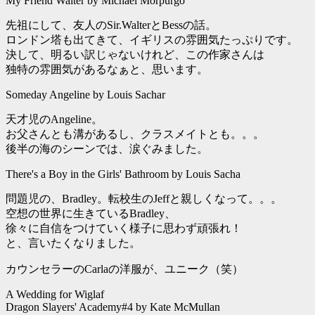
My Friend Walter by Michael Morpurgo
先祖にして、友人のSir.WalterとBessの話。
ロンドン塔も出てきて、イギリスの雰囲気たっぷりです。
決して、明るい訳じゃないけれど、この作家さんは
独特の雰囲気があるなぁと、思います。
Someday Angeline by Louis Sachar
天才児のAngeline。
お父さんとも溝があるし、クラスメイトとも。。。
後半の海のシーンでは、涙ぐみました。
There's a Boy in the Girls' Bathroom by Louis Sacha
問題児の、Bradley。転校生のJeffと親しくなって。。。
空想の世界に生きているBradley、
徐々に自信をつけていく様子に思わず頑張れ！
と、言いたくなりました。
カウンセラーのCarlaの洋服が、ユニーク（笑）
A Wedding for Wiglaf
Dragon Slayers' Academy#4 by Kate McMullan