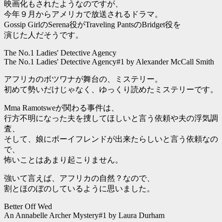
映画化もされたようなのですが、
今年９月からアメリカで放送されるドラマ。
Gossip GirlのSerena役がTraveling PantsのBridget役を
演じた人だそうです。
The No.1 Ladies' Detective Agency
The No.1 Ladies' Detective Agency#1 by Alexander McCall Smith
アフリカのボツワナが舞台の、ミステリー。
初めて勢いだけじゃなく、ゆっくり読めたミステリーです。
Mma Ramotsweが関わる事件は、
行方不明になった夫を捜してほしいと言う依頼や夫の浮気調
査、
そして、娘にボーイフレンドが出来たらしいと言う依頼なの
で、
怖いことはあまり起こりません。
強いて言えば、アフリカの自然？なので、
割とほのぼのしているように思いました。
Better Off Wed
An Annabelle Archer Mystery#1 by Laura Durham