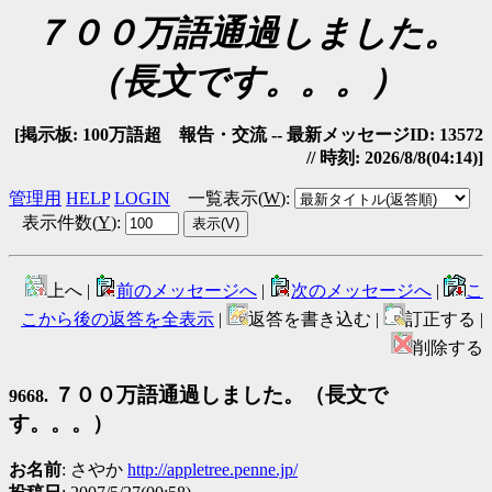
７００万語通過しました。
（長文です。。。）
[掲示板: 100万語超 報告・交流 -- 最新メッセージID: 13572
// 時刻: 2026/8/8(04:14)]
管理用
HELP
LOGIN
一覧表示(
W
)
:
表示件数(
Y
)
:
上へ |
前のメッセージへ
|
次のメッセージへ
|
こ
こから後の返答を全表示
|
返答を書き込む |
訂正する |
削除する
７００万語通過しました。（長文で
9668.
す。。。）
お名前
: さやか
http://appletree.penne.jp/