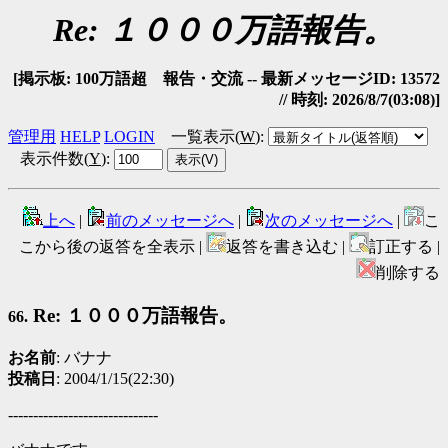
Re: １０００万語報告。
[掲示板: 100万語超 報告・交流 -- 最新メッセージID: 13572
// 時刻: 2026/8/7(03:08)]
管理用
HELP
LOGIN
一覧表示(
W
)
:
表示件数(
Y
)
:
上へ
|
前のメッセージへ
|
次のメッセージへ
|
こ
こから後の返答を全表示 |
返答を書き込む |
訂正する |
削除する
Re: １０００万語報告。
66.
お名前
: バナナ
投稿日
: 2004/1/15(22:30)
------------------------------