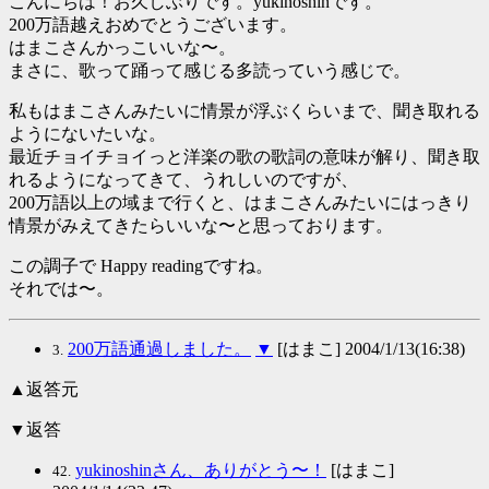
こんにちは！お久しぶりです。yukinoshinです。
200万語越えおめでとうございます。
はまこさんかっこいいな〜。
まさに、歌って踊って感じる多読っていう感じで。
私もはまこさんみたいに情景が浮ぶくらいまで、聞き取れる
ようにないたいな。
最近チョイチョイっと洋楽の歌の歌詞の意味が解り、聞き取
れるようになってきて、うれしいのですが、
200万語以上の域まで行くと、はまこさんみたいにはっきり
情景がみえてきたらいいな〜と思っております。
この調子で Happy readingですね。
それでは〜。
200万語通過しました。
▼
[はまこ] 2004/1/13(16:38)
3.
▲返答元
▼返答
yukinoshinさん、ありがとう〜！
[はまこ]
42.