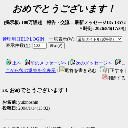
おめでとうございます！
[掲示板: 100万語超 報告・交流 -- 最新メッセージID: 13572
// 時刻: 2026/8/6(17:39)]
管理用
HELP
LOGIN
一覧表示(
W
)
:
表示件数(
Y
)
:
上へ
|
前のメッセージへ
|
次のメッセージへ
|
こ
こから後の返答を全表示
|
返答を書き込む |
訂正する |
削除する
おめでとうございます！
28.
お名前
: yukinoshin
投稿日
: 2004/1/14(13:02)
------------------------------