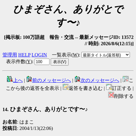
ひまぞさん、ありがとで
す〜♪
[掲示板: 100万語超 報告・交流 -- 最新メッセージID: 13572
// 時刻: 2026/8/6(12:15)]
管理用
HELP
LOGIN
一覧表示(
W
)
:
表示件数(
Y
)
:
上へ
|
前のメッセージへ
|
次のメッセージへ
|
こ
こから後の返答を全表示 |
返答を書き込む |
訂正する |
削除する
ひまぞさん、ありがとです〜♪
14.
お名前
: はまこ
投稿日
: 2004/1/13(22:06)