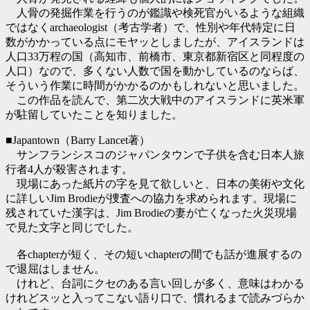
人骨の発掘作業を行うのが鑑識や検死官がいるような組織
ではなくarchaeologist（考古学者）で、性別や年代特定に日
数がかかっている点にモヤッとしましたが、アイスランドは
人口33万程の国（高知市、前橋市、東京都新宿区と同程度の
人口）なので、多くない人数で国を動かしているのならば、
そういう作業に時間がかかるのかもしれないと思いました。
この作品を読んで、第二次大戦中のアイスランドに英米軍
が駐留していたことを知りました。
■Japantown（Barry Lancet著）
サンフランシスコのジャパンタウンで子供を含む日本人旅
行者4人が殺害されます。
現場にあった紙片の字を見て欲しいと、日本の美術や文化
に詳しいJim Brodieが捜査への協力を求められます。現場に
残されていた漢字は、Jim Brodieの妻が亡くなった火災現場
で見た文字と同じでした。
各chapterが短く、その短いchapterの間でも話が進展するの
で退屈はしません。
けれど、台詞にクセのある言い回しが多く、意味はわかる
けれどスッと入ってこない語り口で、慣れるまで読みづらか