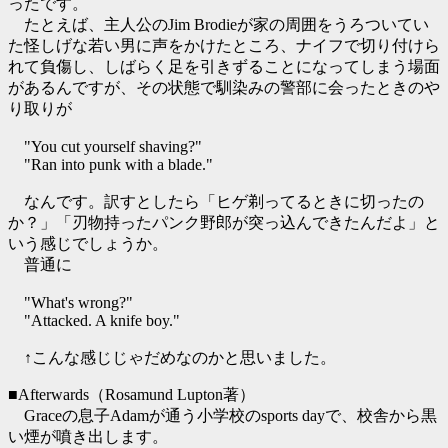
ったです。
たとえば、主人公のJim Brodieが家の周囲をうろついてい
た怪しげな若い男に声をかけたところ、ナイフで切り付けら
れて負傷し、しばらく足を引きずることになってしまう場面
があるんですが、その状態で馴染みの警部に会ったときのや
り取りが
"You cut yourself shaving?"
"Ran into punk with a blade."
なんです。訳すとしたら「ヒゲ剃ってるときに切ったの
か？」「刃物持ったパンク野郎が突っ込んできたんだよ」と
いう感じでしょうか。
普通に
"What's wrong?"
"Attacked. A knife boy."
↑こんな感じじゃだめなのかと思いました。
■Afterwards（Rosamund Lupton著）
Graceの息子Adamが通う小学校のsports dayで、校舎から黒
い煙が噴き出します。