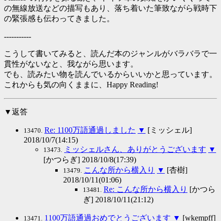
の無線放送などの描写もあり、落ち着いた筆致ながら戦時下
の緊張感も伝わってきました。
-----------
こうして書いてみると、読んだ本のジャンルがバラバラで一
貫性がないなと、我ながら思います。
でも、読みたい物を読んでいるからいいかと思っています。
これからも気の向くままに、Happy Reading!
▼返答
Re: 1100万語通過しました
▼
[ミッシェル]
13470.
2018/10/7(14:15)
ミッシェルさん、ありがとうございます
▼
13473.
[かつらぎ] 2018/10/8(17:39)
こんな所から横入り
▼
[杏樹]
13479.
2018/10/11(01:06)
Re: こんな所から横入り
[かつら
13481.
ぎ] 2018/10/11(21:12)
1100万語通過おめでとうございます
▼
[wkempff]
13471.