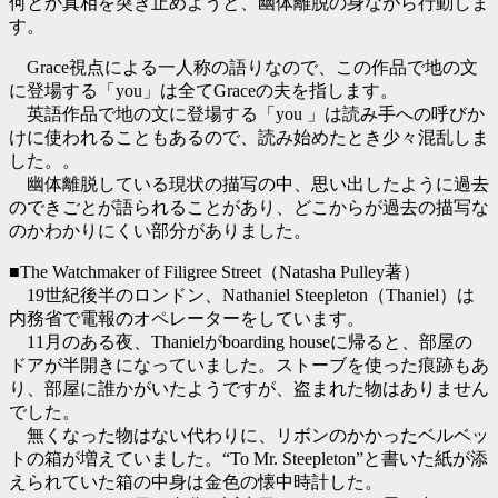
何とか真相を突き止めようと、幽体離脱の身ながら行動しま
す。
Grace視点による一人称の語りなので、この作品で地の文
に登場する「you」は全てGraceの夫を指します。
英語作品で地の文に登場する「you 」は読み手への呼びか
けに使われることもあるので、読み始めたとき少々混乱しま
した。。
幽体離脱している現状の描写の中、思い出したように過去
のできごとが語られることがあり、どこからが過去の描写な
のかわかりにくい部分がありました。
■The Watchmaker of Filigree Street（Natasha Pulley著）
19世紀後半のロンドン、Nathaniel Steepleton（Thaniel）は
内務省で電報のオペレーターをしています。
11月のある夜、Thanielがboarding houseに帰ると、部屋の
ドアが半開きになっていました。ストーブを使った痕跡もあ
り、部屋に誰かがいたようですが、盗まれた物はありません
でした。
無くなった物はない代わりに、リボンのかかったベルベッ
トの箱が増えていました。“To Mr. Steepleton”と書いた紙が添
えられていた箱の中身は金色の懐中時計した。