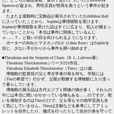
た。ところが開店前夜、展示予定の１つだったClockwork
Sparrowが盗まれ、男性店員が怪我を負うという事件が起き
ます。
たまたま退勤時に宝飾品が展示されていたExhibition Hall
に入っていたことから、Sophieは事情聴取を受けます。
Sophieが事情聴取を受けた話はすぐに広まり、犯人が捕まっ
ていないことから「本当は事件に関係しているんじ
ゃ……？」と疑いの目を向けられるようになります。
ポーターのBillyとマヌカンのLil（Lilian Rose）はSophieを
信じ、少ない手がかりから事件を調べ始めます。
■Theodosia and the Serpents of Chaos（R. L. Lafevers著）
Theodosia Throckmortonシリーズの1作目。
Theodosia Elizabeth Throckmorton（Theo）は11歳。
博物館の監督役の父と考古学者の母を持ち、学校には
（Theの希望で）行かず、父親が勤務する博物館に入り浸っ
て暮らしています。
博物館の展示品は古代エジプト関連の物が多く、それらの
中には本当に呪いがかかっている物もある……のですが、呪
いを感知するのはTheoだけで、父も母もその他学芸員も全
く気にしていません。Theoは文献などを参考にしてアミュ
レットを自作したり、儀式を行ったりして自分の身を守って