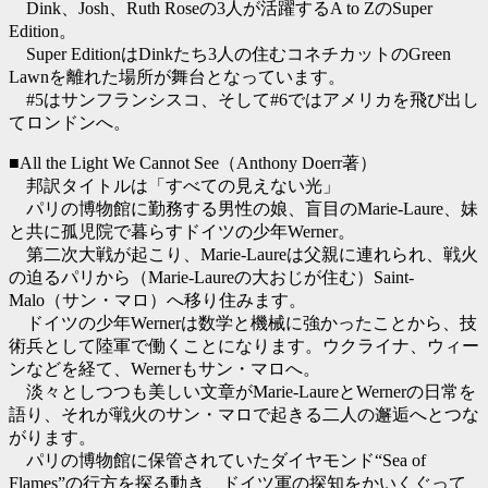
Dink、Josh、Ruth Roseの3人が活躍するA to ZのSuper
Edition。
Super EditionはDinkたち3人の住むコネチカットのGreen
Lawnを離れた場所が舞台となっています。
#5はサンフランシスコ、そして#6ではアメリカを飛び出し
てロンドンへ。
■All the Light We Cannot See（Anthony Doerr著）
邦訳タイトルは「すべての見えない光」
パリの博物館に勤務する男性の娘、盲目のMarie-Laure、妹
と共に孤児院で暮らすドイツの少年Werner。
第二次大戦が起こり、Marie-Laureは父親に連れられ、戦火
の迫るパリから（Marie-Laureの大おじが住む）Saint-
Malo（サン・マロ）へ移り住みます。
ドイツの少年Wernerは数学と機械に強かったことから、技
術兵として陸軍で働くことになります。ウクライナ、ウィー
ンなどを経て、Wernerもサン・マロへ。
淡々としつつも美しい文章がMarie-LaureとWernerの日常を
語り、それが戦火のサン・マロで起きる二人の邂逅へとつな
がります。
パリの博物館に保管されていたダイヤモンド“Sea of
Flames”の行方を探る動き、ドイツ軍の探知をかいくぐって