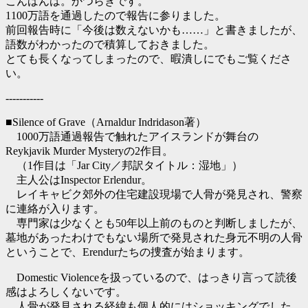
こんばんは。かつらぎです。
1100万語を通過したので報告に参りました。
前回報告時に「今後は数えないかも……」と書きましたが、
語数がわかったので積算しておきました。
とても長くなってしまったので、暇潰しにでもご覧くださ
い。
-----------
■Silence of Grave（Arnaldur Indridason著）
1000万語通過報告で触れたアイスランドが舞台の
Reykjavik Murder Mysteryの2作目。
（1作目は「Jar City／邦訳タイトル：湿地」）
主人公はInspector Erlendur。
レイキャビク郊外の住宅建設現場で人骨が発見され、警察
に連絡が入ります。
専門家は少なくとも50年以上前のものと判断しましたが、
墓地があったわけでもない場所で発見された身元不明の人骨
ということで、Erendurたちの捜査が始まります。
Domestic Violenceを扱っているので、はっきり言って読後
感はよろしくないです。
人骨が発見される経緯も個人的にはショッキングでした。