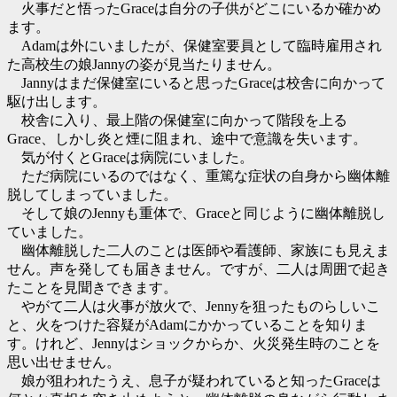
火事だと悟ったGraceは自分の子供がどこにいるか確かめ
ます。
Adamは外にいましたが、保健室要員として臨時雇用され
た高校生の娘Jannyの姿が見当たりません。
Jannyはまだ保健室にいると思ったGraceは校舎に向かって
駆け出します。
校舎に入り、最上階の保健室に向かって階段を上る
Grace、しかし炎と煙に阻まれ、途中で意識を失います。
気が付くとGraceは病院にいました。
ただ病院にいるのではなく、重篤な症状の自身から幽体離
脱してしまっていました。
そして娘のJennyも重体で、Graceと同じように幽体離脱し
ていました。
幽体離脱した二人のことは医師や看護師、家族にも見えま
せん。声を発しても届きません。ですが、二人は周囲で起き
たことを見聞きできます。
やがて二人は火事が放火で、Jennyを狙ったものらしいこ
と、火をつけた容疑がAdamにかかっていることを知りま
す。けれど、Jennyはショックからか、火災発生時のことを
思い出せません。
娘が狙われたうえ、息子が疑われていると知ったGraceは