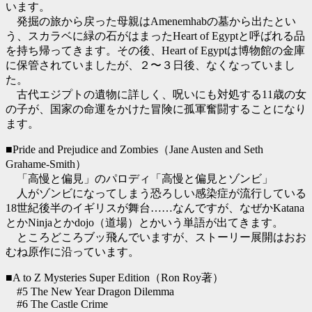
います。
発掘の旅から戻った母親はAmenemhabの墓から出たとい
う、スカラベに緑の石がはまったHeart of Egyptと呼ばれる品
を持ち帰ってきます。その後、Heart of Egyptは博物館の金庫
に保管されていましたが、２〜３日後、なくなっていまし
た。
古代エジプトの遺物に詳しく、呪いにも対処する11歳の女
の子が、国家の命運をかけた冒険に孤軍奮闘することになり
ます。
■Pride and Prejudice and Zombies（Jane Austen and Seth
Grahame-Smith）
「高慢と偏見」のパロディ「高慢と偏見とゾンビ」
人がゾンビになってしまう恐ろしい感染症が流行している
18世紀後半のイギリスが舞台……なんですが、なぜかKatana
とかNinjaとかdojo（道場）とかいう単語が出てきます。
ところどころブッ飛んでいますが、ストーリー展開はおお
むね原作に沿っています。
■A to Z Mysteries Super Edition（Ron Roy著）
#5 The New Year Dragon Dilemma
#6 The Castle Crime