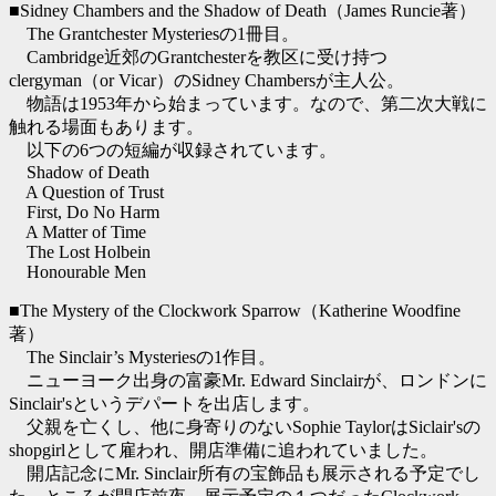
■Sidney Chambers and the Shadow of Death（James Runcie著）
The Grantchester Mysteriesの1冊目。
Cambridge近郊のGrantchesterを教区に受け持つ
clergyman（or Vicar）のSidney Chambersが主人公。
物語は1953年から始まっています。なので、第二次大戦に
触れる場面もあります。
以下の6つの短編が収録されています。
Shadow of Death
A Question of Trust
First, Do No Harm
A Matter of Time
The Lost Holbein
Honourable Men
■The Mystery of the Clockwork Sparrow（Katherine Woodfine
著）
The Sinclair’s Mysteriesの1作目。
ニューヨーク出身の富豪Mr. Edward Sinclairが、ロンドンに
Sinclair'sというデパートを出店します。
父親を亡くし、他に身寄りのないSophie TaylorはSiclair'sの
shopgirlとして雇われ、開店準備に追われていました。
開店記念にMr. Sinclair所有の宝飾品も展示される予定でし