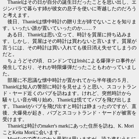
Thanielはその日が自分の誕生日だったことを思い出し、エ
ジンバラで暮らす姉が彼女の息子を使いに寄越したのだろう
と考えます。
後日、Thanielは懐中時計の贈り主が姉でないことを知りま
す。いったい誰が置いていったのか……？
ある日、Thanielは思い立って、時計を質屋に持ち込みま
す。しかし、質屋はその時計は買わないと言います。質屋が
言うには、その時計は買い入れても後日消え失せてしまうの
だと。
ちょうどその頃、ロンドンではIrishによる爆弾テロ事件が
発生しており、それが時限爆弾だったこともわかっていまし
た。
部屋に不思議な懐中時計が置かれてから半年後の５月、
Thanielは知人の警部に時計を見せようと思い、スコットラン
ド・ヤード近くのパブを訪ねます。けれど、突然時計から
騒々しい音が鳴り始め、Thanielは慌ててパブを飛び出しま
す。Thanielがパブを飛び出すと時計は静まったのですが、直
後、大爆発が起き、パブとスコットランド・ヤードが被害を
受けます。
Thanielは時計のmaker's markにあった住所を訪ね、K. Mori
ことKeita Moriに会います。
Moriなので森なのかと最初は思いますが、読み進むうちに