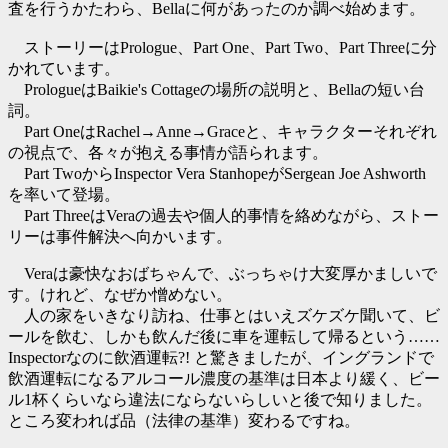
査を行うかたわら、Bellaに何があったのか調べ始めます。
ストーリーはPrologue、Part One、Part Two、Part Threeに分
かれています。
PrologueはBaikie's Cottageの場所の説明と、Bellaの短い台
詞。
Part OneはRachel→Anne→Graceと、キャラクターそれぞれ
の視点で、各々が抱える事情が語られます。
Part TwoからInspector Vera StanhopeがSergean Joe Ashworth
を率いて登場。
Part ThreeはVeraの過去や個人的事情を絡めながら、ストー
リーは事件解決へ向かいます。
Veraは豪快なおばちゃんで、ぶっちゃけ大変厚かましいで
す。けれど、なぜか憎めない。
人の家をいきなり訪ね、仕事とはいえズケズケ聞いて、ビ
ールを飲む、しかも飲んだ後に車を運転して帰るという……
Inspectorなのに飲酒運転?! と驚きましたが、イングランドで
飲酒運転になるアルコール濃度の基準は日本より緩く、ビー
ル1杯くらいなら違法にならないらしいと後で知りました。
ところ変われば品（法律の基準）変わるですね。