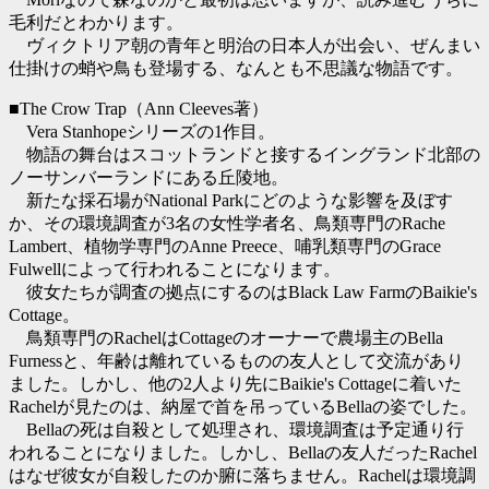
毛利だとわかります。
ヴィクトリア朝の青年と明治の日本人が出会い、ぜんまい
仕掛けの蛸や鳥も登場する、なんとも不思議な物語です。
■The Crow Trap（Ann Cleeves著）
Vera Stanhopeシリーズの1作目。
物語の舞台はスコットランドと接するイングランド北部の
ノーサンバーランドにある丘陵地。
新たな採石場がNational Parkにどのような影響を及ぼす
か、その環境調査が3名の女性学者名、鳥類専門のRache
Lambert、植物学専門のAnne Preece、哺乳類専門のGrace
Fulwellによって行われることになります。
彼女たちが調査の拠点にするのはBlack Law FarmのBaikie's
Cottage。
鳥類専門のRachelはCottageのオーナーで農場主のBella
Furnessと、年齢は離れているものの友人として交流があり
ました。しかし、他の2人より先にBaikie's Cottageに着いた
Rachelが見たのは、納屋で首を吊っているBellaの姿でした。
Bellaの死は自殺として処理され、環境調査は予定通り行
われることになりました。しかし、Bellaの友人だったRachel
はなぜ彼女が自殺したのか腑に落ちません。Rachelは環境調