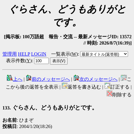
ぐらさん、どうもありがと
です。
[掲示板: 100万語超 報告・交流 -- 最新メッセージID: 13572
// 時刻: 2026/8/7(16:39)]
管理用
HELP
LOGIN
一覧表示(
W
)
:
表示件数(
Y
)
:
上へ
|
前のメッセージへ
|
次のメッセージへ
|
こ
こから後の返答を全表示 |
返答を書き込む |
訂正する |
削除する
ぐらさん、どうもありがとです。
133.
お名前
: ひまぞ
投稿日
: 2004/1/20(18:26)