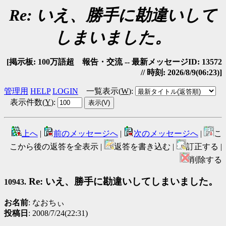
Re: いえ、勝手に勘違いして
しまいました。
[掲示板: 100万語超 報告・交流 -- 最新メッセージID: 13572
// 時刻: 2026/8/9(06:23)]
管理用
HELP
LOGIN
一覧表示(
W
)
:
表示件数(
Y
)
:
上へ
|
前のメッセージへ
|
次のメッセージへ
|
こ
こから後の返答を全表示 |
返答を書き込む |
訂正する |
削除する
Re: いえ、勝手に勘違いしてしまいました。
10943.
お名前
: なおちぃ
投稿日
: 2008/7/24(22:31)