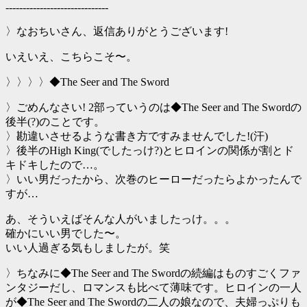
------------------------------
〉なおちいさん、返信ありがとうございます!
いえいえ、こちらこそ〜。
〉〉〉〉◆The Seer and The Sword
〉ごめんなさい! 2部っていうのは◆The Seer and The Swordの
後半(?)のことです。
〉勘違いさせるような書き方ですみませんでした!(汗)
〉後半のHigh King(でしたっけ?)とヒロインの関係が割とド
キドキしたので…。
〉いい男だったから、次巻のヒーローだったらよかったんで
すが…
あ、そういえばそんな人がいましたっけ。。。
確かにいい男でした〜。
いい人過ぎる気もしましたが。笑
〉ちなみに◆The Seer and The Swordの続編はものすごくファ
ンタジーだし、ロマンスも比べて薄味です。ヒロインの一人
が◆The Seer and The Swordの二人の娘なので、夫婦っぷりも