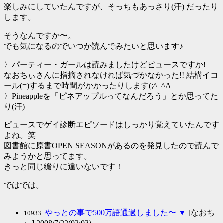
楽しみにしていたんですが、そっちもあっさり(汗) だったり
します。
そうなんですか〜。
でも気になるのでいつか読んでみたいと思います♪
〉パーティー・ガールは読みましたけどピュースですか!
なおちぃさんに指摘されなければ気づかなかった!! 結構イコ
ール(=)するまで時間がかかったりします(;^_^A
〉Pineappleを「ピネアップルってなんだろう」とか思ってた
り(汗)
ピュースでゲイ診断エピソードはしっかり覚えていたんです
よね。笑
図書館に原書OPEN SEASONがあるのを発見したので読んで
みようかと思ってます。
きっと同じ綴りに違いないです！
ではでは。
やっとの事で500万語通過しました〜
▼
[なおち
10933.
ぃ] 2008/7/22(02:03)