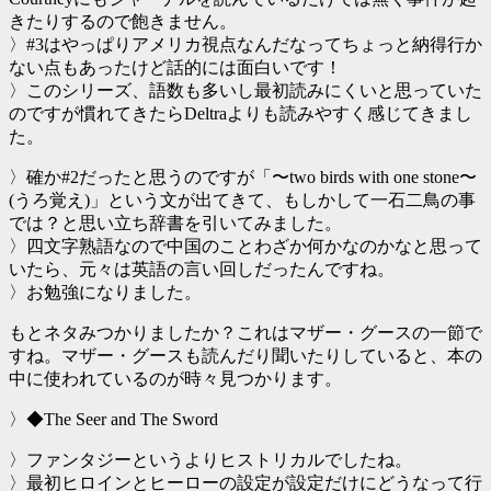
きたりするので飽きません。
〉#3はやっぱりアメリカ視点なんだなってちょっと納得行か
ない点もあったけど話的には面白いです！
〉このシリーズ、語数も多いし最初読みにくいと思っていた
のですが慣れてきたらDeltraよりも読みやすく感じてきまし
た。
〉確か#2だったと思うのですが「〜two birds with one stone〜
(うろ覚え)」という文が出てきて、もしかして一石二鳥の事
では？と思い立ち辞書を引いてみました。
〉四文字熟語なので中国のことわざか何かなのかなと思って
いたら、元々は英語の言い回しだったんですね。
〉お勉強になりました。
もとネタみつかりましたか？これはマザー・グースの一節で
すね。マザー・グースも読んだり聞いたりしていると、本の
中に使われているのが時々見つかります。
〉◆The Seer and The Sword
〉ファンタジーというよりヒストリカルでしたね。
〉最初ヒロインとヒーローの設定が設定だけにどうなって行