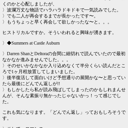
くのかと心配しましたが、
〉波瀾万丈な物語でハラハラドキドキで一気読みでした。
〉でも二人が再会するまでが長かったです〜。
〉もうちょっと早く再会して欲しかったな〜と。。。
ヒストリカルですか。そういわれると興味が湧きます。
〉◆Summers at Castle Auburn
〉Darren ShanとDeltoraの合間に細切れで読んでいたので最初
なかなか進みませんでした。。。
〉そのせいかなかなか入り込めなくて半分くらい読んだとこ
ろで1ヶ月程放置してしまいました。
〉後半復活して面白いけど予想通りの展開かな〜と思ってい
たら最後にどんでん返しが!!
〉もしかしたら私が読み飛ばしてしまったのかもしれまんせ
んが、そんな素振り無かったじゃないかっ！って感じでし
た。
これも気になります。「どんでん返し」っておもしろそうで
す。