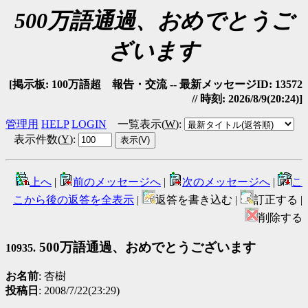
500万語通過、おめでとうご
ざいます
[掲示板: 100万語超 報告・交流 -- 最新メッセージID: 13572
// 時刻: 2026/8/9(20:24)]
管理用
HELP
LOGIN
一覧表示(
W
)
:
表示件数(
Y
)
:
上へ
|
前のメッセージへ
|
次のメッセージへ
|
こ
こから後の返答を全表示
|
返答を書き込む |
訂正する |
削除する
500万語通過、おめでとうございます
10935.
お名前
: 杏樹
投稿日
: 2008/7/22(23:29)