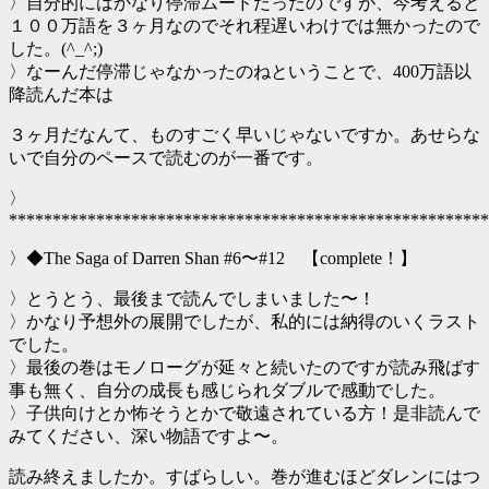
〉自分的にはかなり停滞ムードだったのですが、今考えると
１００万語を３ヶ月なのでそれ程遅いわけでは無かったので
した。(^_^;)
〉なーんだ停滞じゃなかったのねということで、400万語以
降読んだ本は
３ヶ月だなんて、ものすごく早いじゃないですか。あせらな
いで自分のペースで読むのが一番です。
〉
*******************************************************
〉◆The Saga of Darren Shan #6〜#12 【complete！】
〉とうとう、最後まで読んでしまいました〜！
〉かなり予想外の展開でしたが、私的には納得のいくラスト
でした。
〉最後の巻はモノローグが延々と続いたのですが読み飛ばす
事も無く、自分の成長も感じられダブルで感動でした。
〉子供向けとか怖そうとかで敬遠されている方！是非読んで
みてください、深い物語ですよ〜。
読み終えましたか。すばらしい。巻が進むほどダレンにはつ