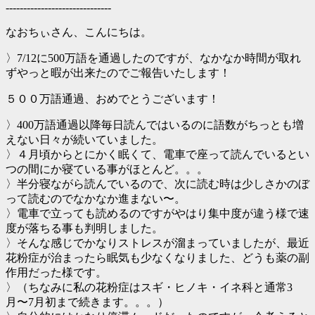
------------------------------
なおちぃさん、こんにちは。
〉7/12に500万語を通過したのですが、なかなか時間が取れ
ずやっと暇が出来たのでご報告いたします！
５００万語通過、おめでとうございます！
〉400万語通過以降毎日読んではいるのに語数がちっとも増
えない日々が続いていました。
〉４月頃からとにかく眠くて、電車で座って読んでいるとい
つの間にか寝ている事がほとんど。。。
〉半分寝ながら読んでいるので、次に読む時は少しさかのぼ
って読むのでなかなか進まない〜。
〉電車で立っても読めるのですがやはり集中度が違う様で速
度が落ちる事も判明しました。
〉そんな感じでかなりストレスが溜まっていましたが、最近
花粉症が治まったら眠気も少なくなりました、どうも薬の副
作用だった様です。
〉（ちなみに私の花粉症はスギ・ヒノキ・イネ科と通常3
月〜7月初まで続きます。。。）