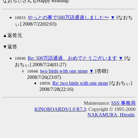
なおちぃさんもHappy Reading!
やっとの事で500万語通過しました〜
▼
[なおち
10933.
ぃ] 2008/7/22(02:03)
▲返答元
▼返答
Re: 500万語通過、おめでとうございます
▼
[な
10940.
おちぃ] 2008/7/24(01:27)
two birds with one stone
▼
[杏樹]
10948.
2008/7/26(23:07)
Re: two birds with one stone
[なおちぃ]
10956.
2008/7/28(22:16)
Maintenance:
SSS 事務局
KINOBOARDS/1.0 R7.3
: Copyright © 1995-2000
NAKAMURA, Hiroshi
.