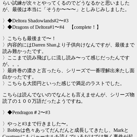
らい試練が次々とやってくるのでどうなるかと思いました
が、最後は本当に「そうか〜〜〜」としみじみしました。
〉◆Deltora Shadowlands#2〜#3
〉◆Dragons of Deltora#1〜#4 【complete！】
〉こちらも最後まで〜！
〉内容的にはDarren Shanより子供向けなんですが、最後まで
読み難かったです。
〉ここまで読み飛ばしに流し読み〜って感じだったんです
が。。。
〉最終巻の濃さと言ったら、シリーズで一番理解出来たし面
白かったです。
〉こちらも大団円といった感じで満足のラストでした。
こちらは読んでないのでなんとも言えませんが、シリーズ物
読了の１００万語だったようですね。
〉◆Pendragon＃2〜#3
〉やっと#3まで行きました〜。
〉Bobbyは色々あってだんだんと成長してきたし、Markと
Courtneyにもジャーナルを読んでいるだけでは無く事件が起