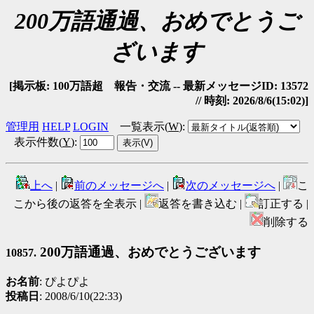
200万語通過、おめでとうご
ざいます
[掲示板: 100万語超 報告・交流 -- 最新メッセージID: 13572
// 時刻: 2026/8/6(15:02)]
管理用
HELP
LOGIN
一覧表示(
W
)
:
表示件数(
Y
)
:
上へ
|
前のメッセージへ
|
次のメッセージへ
|
こ
こから後の返答を全表示 |
返答を書き込む |
訂正する |
削除する
200万語通過、おめでとうございます
10857.
お名前
: ぴよぴよ
投稿日
: 2008/6/10(22:33)