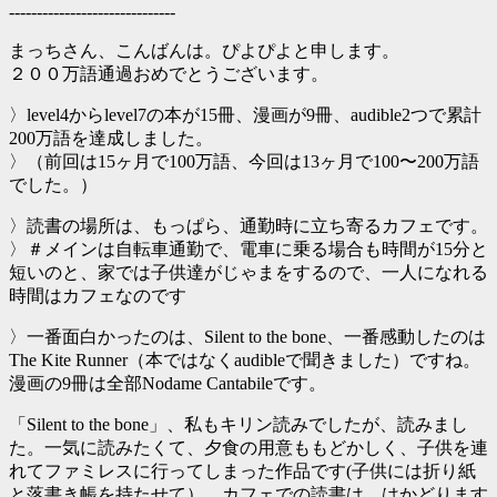
------------------------------
まっちさん、こんばんは。ぴよぴよと申します。
２００万語通過おめでとうございます。
〉level4からlevel7の本が15冊、漫画が9冊、audible2つで累計
200万語を達成しました。
〉（前回は15ヶ月で100万語、今回は13ヶ月で100〜200万語
でした。）
〉読書の場所は、もっぱら、通勤時に立ち寄るカフェです。
〉＃メインは自転車通勤で、電車に乗る場合も時間が15分と
短いのと、家では子供達がじゃまをするので、一人になれる
時間はカフェなのです
〉一番面白かったのは、Silent to the bone、一番感動したのは
The Kite Runner（本ではなくaudibleで聞きました）ですね。
漫画の9冊は全部Nodame Cantabileです。
「Silent to the bone」、私もキリン読みでしたが、読みまし
た。一気に読みたくて、夕食の用意ももどかしく、子供を連
れてファミレスに行ってしまった作品です(子供には折り紙
と落書き帳を持たせて）。カフェでの読書は、はかどります