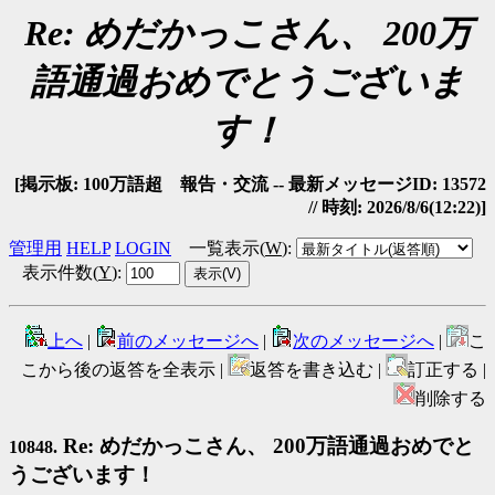
Re: めだかっこさん、 200万
語通過おめでとうございま
す！
[掲示板: 100万語超 報告・交流 -- 最新メッセージID: 13572
// 時刻: 2026/8/6(12:22)]
管理用
HELP
LOGIN
一覧表示(
W
)
:
表示件数(
Y
)
:
上へ
|
前のメッセージへ
|
次のメッセージへ
|
こ
こから後の返答を全表示 |
返答を書き込む |
訂正する |
削除する
Re: めだかっこさん、 200万語通過おめでと
10848.
うございます！