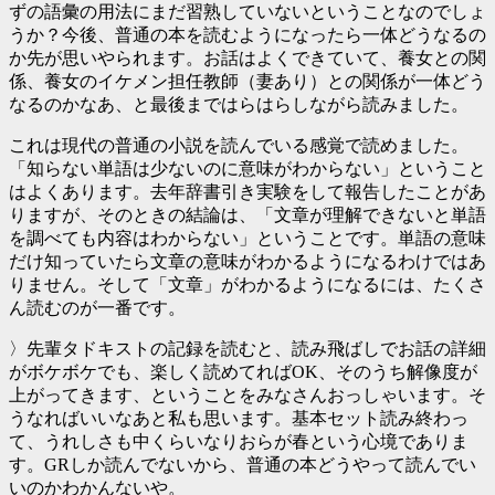
ずの語彙の用法にまだ習熟していないということなのでしょ
うか？今後、普通の本を読むようになったら一体どうなるの
か先が思いやられます。お話はよくできていて、養女との関
係、養女のイケメン担任教師（妻あり）との関係が一体どう
なるのかなあ、と最後まではらはらしながら読みました。
これは現代の普通の小説を読んでいる感覚で読めました。
「知らない単語は少ないのに意味がわからない」ということ
はよくあります。去年辞書引き実験をして報告したことがあ
りますが、そのときの結論は、「文章が理解できないと単語
を調べても内容はわからない」ということです。単語の意味
だけ知っていたら文章の意味がわかるようになるわけではあ
りません。そして「文章」がわかるようになるには、たくさ
ん読むのが一番です。
〉先輩タドキストの記録を読むと、読み飛ばしでお話の詳細
がボケボケでも、楽しく読めてればOK、そのうち解像度が
上がってきます、ということをみなさんおっしゃいます。そ
うなればいいなあと私も思います。基本セット読み終わっ
て、うれしさも中くらいなりおらが春という心境でありま
す。GRしか読んでないから、普通の本どうやって読んでい
いのかわかんないや。