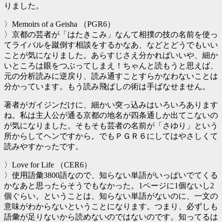
りました。
〉Memoirs of a Geisha （PGR6）
〉京都の芸者が「はたきこみ」なんて相撲の技の名前を使っ
てライバルを蹴倒す相談をするかなあ、などとどうでもいい
ことが気になりました。あらすじさえ分かればいいや、細か
いところは眼をつぶってしまえ！ちゃんと読もうと思えば、
元の分析読みに逆戻り、読み通すことすらかなわないことは
分かっています。もう読み飛ばしの術は手ばなせません。
著者がガイジンだけに、細かい突っ込みはいろいろあります
ね。私は主人公が通る京都の地名が四条通しか出てこないの
が気になりました。そもそも芸者の名前が「さゆり」という
所からしてヘンですから。でもＰＧＲ６にしてはやさしくて
読みやすかったです。
〉Love for Life （CER6）
〉使用語彙3800語なので、知らない単語がいっぱいでてくる
かなあと思ったらそうでもなかった。1ページに1個ないし2
個ぐらい。ということは、知らない単語がないのに、一文の
意味がわからないということになります。つまり、必ずしも
語彙が足りないから読めないのではないのです。知ってるは