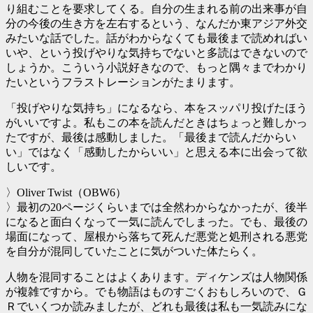
り組むことを要求してくる。自分の生まれる前の出来事が自
分の今後の生き方を左右するという、なんだか東アジア外交
みたいな話でした。話がわからなくても最後まで読めればい
いや、という投げやりな気持ちでないと多読はできないので
しょうか。こういう小説好きなので、もっと隅々までわかり
たいというフラストレーションがたまります。
「投げやりな気持ち」になるなら、本をスッパリ投げたほう
がいいですよ。私もこの本を読んだときはちょっと難しかっ
たですが、最後は感動しました。「最後まで読んだからい
い」ではなく「感動したからいい」と思える本に出会って欲
しいです。
〉Oliver Twist（OBW6）
〉最初の20ページくらいまでは全然わからなかったが、後半
になると面白くなって一気に読んでしまった。でも、最後の
場面になって、屋根から落ちて死んだ悪党と処刑される悪党
を自分が混同していたことに気がついた体たらく。
人物を混同することはよくあります。ディケンズは人物関係
が複雑ですから。でも物語はものすごくおもしろいので、Ｇ
Ｒでいくつか読みましたが、どれも最後は私も一気読みにな