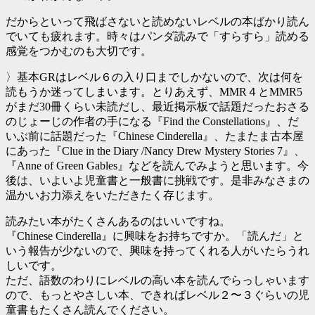
だからといって飛ばさないと読めないレベルの本ばかり読ん
でいても疲れます。時々はパンダ読みで「すらすら」読める
感覚をつかむのも大切です。
〉基本GRはレベル６の入り口までしかないので、次は何を
読もうか迷ってしまいます。とりあえず、MMR４とMMR5
がまだ30冊くらい未読だし、最近掲示板で話題だったおさる
のじょーじの作者の手になる『Find the Constellations』、だ
いぶ前に話題だった『Chinese Cinderella』、たまたま古本屋
にあった『Clue in the Diary /Nancy Drew Mystery Stories 7』、
『Anne of Green Gables』などを読んでみようと思います。今
後は、いよいよ児童書と一般書に挑戦です。是非みなさまの
温かいお力添えをいただきたく存じます。
読みたい本がたくさんあるのはいいですね。
『Chinese Cinderella』に興味をお持ちですか。「読んだ」と
いう報告が少ないので、興味を持ってくれる人がいたらうれ
しいです。
ただ、語数のわりにレベルの高い本を読んでらっしゃいます
ので、もっとやさしい本、できればレベル２〜３ぐらいの児
童書もたくさん読んでください。