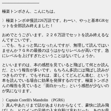
------------------------------
極楽トンボさん、こんにちは。
〉極楽トンボ＠慢読226万語です。わーい、やっと基本GRセ
ットを全部読み終えました！
おめでとうございます。２２６万語でセットを読み終えるな
んてすごいです。
…でも、ちょっと気になったんですが、無理して読んではい
ませんか？ＧＲの最後のほうはかなりレベルが高いです。急
にレベルを上げすぎたということはないでしょうか。
といいますのは、本の感想を見ていると飛ばして何とか読ん
だ、という報告が多いです。もちろん多読には飛ばし読みが
つきものです。でもそれは、楽しくてどんどん進む、という
本を読んでいる場合に効果を発揮するのです。極楽トンボさ
んの報告を見ていると「面白かった」という感想が少ないの
が気になります。
〉Captain Corelli's Mandolin （PGR6）
〉真ん中あたりまで話があまりわからなくて、豪快に読み飛
ばした。ヒロインの元彼の入水自殺は哀れだった。あのお母