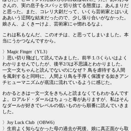
さんの、実の息子をスパッと切り捨てる態度は、あんまりだ
と思った。また、コレリ大尉だって、いくら芸術家とはいえ
ああいう迂闊な結末だったので、少し張り合いがなかった。
娘さん、よくきーけよ、芸術家にゃ惚れるなよ。
これは私もなんだ、このオチは、と思ってしまいました。本
当にうかつなんですから。
〉Magic Finger（YL3）
〉思い切り飛ばして読んでみました。前半１/3くらいはよく
わかりませんでしたが、後半2/3は不思議とわかりました。
一文一文ちゃんと読んでないのになぜ？ 鳥を虐待する人間
を風刺すると同時に、人間より鳥を手厚く保護する如きアン
チヒューマニズムが底流に流れているように感じた。
わかるときは一文一文をきちんと読まなくてもわかるんです
よ。ロアルド・ダールはちょっと毒がありますが、私はそん
なダールが好きでレベルの低いものから順番に読んでいきま
した。
〉Joy Luck Club（OBW6）
〉生前よく知らなかった母の過去が死後、娘に真正面から取