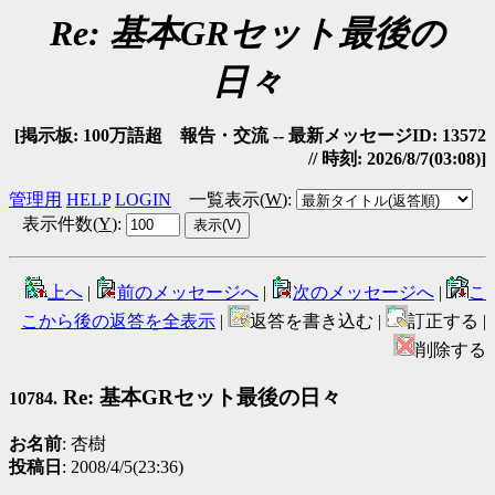
Re: 基本GRセット最後の
日々
[掲示板: 100万語超 報告・交流 -- 最新メッセージID: 13572
// 時刻: 2026/8/7(03:08)]
管理用
HELP
LOGIN
一覧表示(
W
)
:
表示件数(
Y
)
:
上へ
|
前のメッセージへ
|
次のメッセージへ
|
こ
こから後の返答を全表示
|
返答を書き込む |
訂正する |
削除する
Re: 基本GRセット最後の日々
10784.
お名前
: 杏樹
投稿日
: 2008/4/5(23:36)