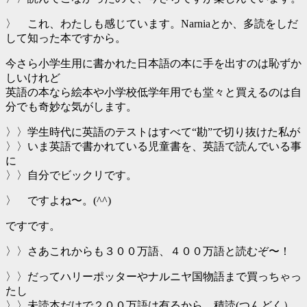
〉 これ、わたしも感じています。Narniaとか、多読をしだ
して知った本ですから。
今さら小学生用に書かれた日本語の本に手を出すのは恥ずか
しいけれど
英語の本なら絵本や小学校低学年用でも堂々と買えるのは自
分でも奇妙な気がします。
〉〉学生時代に英語のテストはすべて“勘”で切り抜けた私が
〉〉いま英語で書かれている児童書を、英語で読んでいる事
に
〉〉自分でビックリです。
〉 ですよね〜。(^^)
ですです。
〉〉さあこれからも３００万語、４００万語と読むぞ〜！
〉〉だってハリーポッターやナルニヤ国物語まで買っちゃっ
たし
〉〉未読本だけで２００万語は有るから、積読(つんどく）