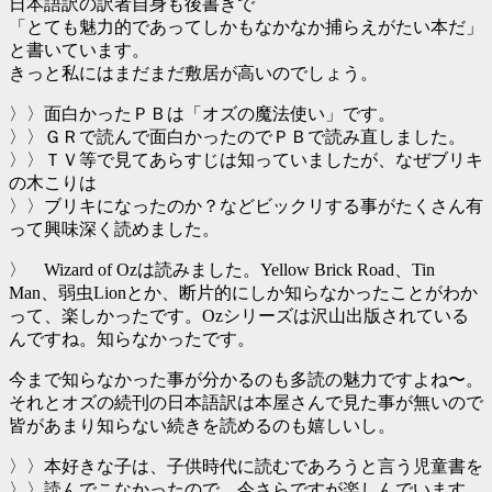
日本語訳の訳者自身も後書きで
「とても魅力的であってしかもなかなか捕らえがたい本だ」
と書いています。
きっと私にはまだまだ敷居が高いのでしょう。
〉〉面白かったＰＢは「オズの魔法使い」です。
〉〉ＧＲで読んで面白かったのでＰＢで読み直しました。
〉〉ＴＶ等で見てあらすじは知っていましたが、なぜブリキ
の木こりは
〉〉ブリキになったのか？などビックリする事がたくさん有
って興味深く読めました。
〉 Wizard of Ozは読みました。Yellow Brick Road、Tin
Man、弱虫Lionとか、断片的にしか知らなかったことがわか
って、楽しかったです。Ozシリーズは沢山出版されている
んですね。知らなかったです。
今まで知らなかった事が分かるのも多読の魅力ですよね〜。
それとオズの続刊の日本語訳は本屋さんで見た事が無いので
皆があまり知らない続きを読めるのも嬉しいし。
〉〉本好きな子は、子供時代に読むであろうと言う児童書を
〉〉読んでこなかったので、今さらですが楽しんでいます。