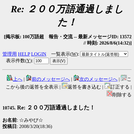
Re: ２００万語通過しまし
た！
[掲示板: 100万語超 報告・交流 -- 最新メッセージID: 13572
// 時刻: 2026/8/6(14:32)]
管理用
HELP
LOGIN
一覧表示(
W
)
:
表示件数(
Y
)
:
上へ
|
前のメッセージへ
|
次のメッセージへ
|
こ
こから後の返答を全表示 |
返答を書き込む |
訂正する |
削除する
Re: ２００万語通過しました！
10745.
お名前
: ☆みやび☆
投稿日
: 2008/3/20(18:36)