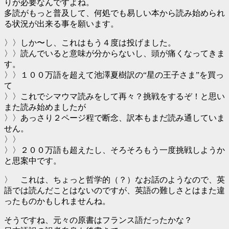
りが必要なんですよね。
多読がもっと普及して、何処でも易しい本から読み始められ
る状況が出来る事を願います。
〉〉しか〜し、これはもう４度は投げました。
〉〉読んでいると意味が分からないし、頭が痛くなってきま
す。
〉〉１００万語を超えて池澤夏樹訳の“星の王子さま”を買っ
て
〉〉これでシマウマ読みをして再々？挑戦をするぞ！と思い
また読み始めましたが
〉〉あっさり２ページ程で断念、訳本もまだ読み通していま
せん。
〉〉
〉〉２００万語も超えたし、そろそろもう一度挑戦しようか
と思案中です。
〉 これは、ちょっと哲学的（？）なお話のようなので、英
語では読んだことはないのですが、英語の難しさとはまた違
ったものかもしれませんね。
そうですね、元々の原書はフランス語だったかな？