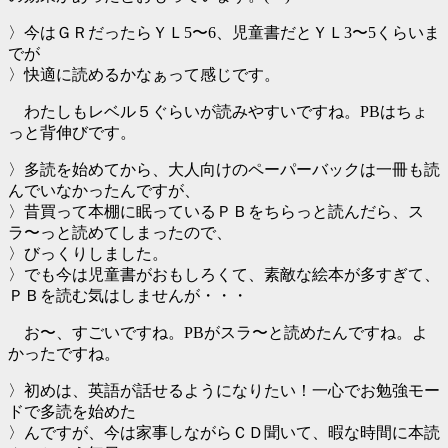
〉今はＧＲだったらＹＬ5〜6、児童書だとＹＬ3〜5くらいま
でが
〉快適に読めるかなぁって感じです。
わたしもレベル５ぐらいが読みやすいですね。PBはちょ
っと背伸びです。
〉多読を始めてから、大人向けのペーパーバックは一冊も読
んでいなかったんですが、
〉昔買って本棚に眠っているＰＢをちらっと読んだら、ス
ラ〜っと読めてしまったので、
〉びっくりしました。
〉でも今は児童書がおもしろくて、素敵な絵本が多すぎて、
ＰＢを読む気はしませんが・・・
お〜、すごいですね。PBがスラ〜と読めたんですね。よ
かったですね。
〉初めは、英語が話せるようになりたい！一心でお勉強モー
ドで多読を始めた
〉んですが、今は家事しながらＣＤ聞いて、暇な時間に本読