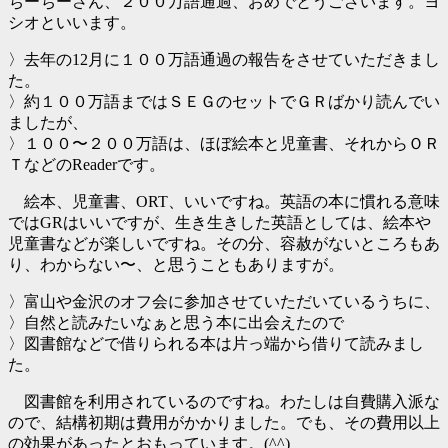
ちーちーさん、２００万語通過、おめでとうございます。ヨ
シオといいます。
〉去年の12月に１００万語通過の報告をさせていただきまし
た。
〉約１００万語まではＳＥＧのセットでＧＲばかり読んでい
ましたが、
〉１００〜２００万語は、ほぼ絵本と児童書、それからＯＲ
ＴなどのReaderです。
絵本、児童書、ORT、いいですね。英語の本に慣れる意味
ではGRはいいですが、生き生きした英語としては、絵本や
児童書などが楽しいですね。その分、容赦がないところもあ
り、わからない〜、と思うこともありますが。
〉富山や金沢のオフ会に参加させていただいているうちに、
〉自然と読みたいなぁと思う本に出会えたので
〉図書館などで借りられる本は片っ端から借りて読みまし
た。
図書館を利用されているのですね。わたしは自費購入派な
ので、結構初期は費用がかかりました。でも、その費用以上
の効果があったとおもっています。(^^)