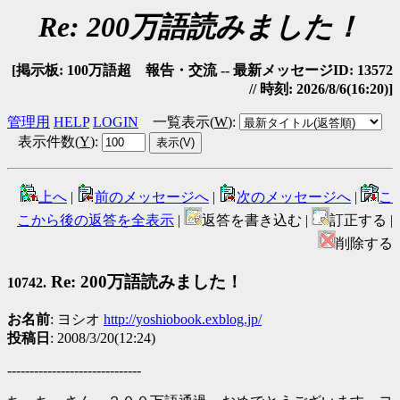
Re: 200万語読みました！
[掲示板: 100万語超 報告・交流 -- 最新メッセージID: 13572
// 時刻: 2026/8/6(16:20)]
管理用
HELP
LOGIN
一覧表示(
W
)
:
表示件数(
Y
)
:
上へ
|
前のメッセージへ
|
次のメッセージへ
|
こ
こから後の返答を全表示
|
返答を書き込む |
訂正する |
削除する
Re: 200万語読みました！
10742.
お名前
: ヨシオ
http://yoshiobook.exblog.jp/
投稿日
: 2008/3/20(12:24)
------------------------------