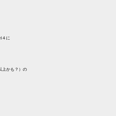
l４に
以上かも？）の