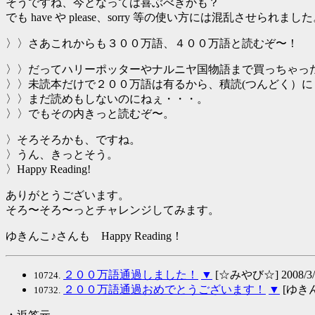
そうですね、今となっては喜ぶべきかも？
でも have や please、sorry 等の使い方には混乱させられまし
〉〉さあこれからも３００万語、４００万語と読むぞ〜！
〉〉だってハリーポッターやナルニヤ国物語まで買っちゃっ
〉〉未読本だけで２００万語は有るから、積読(つんどく）
〉〉まだ読めもしないのにねぇ・・・。
〉〉でもその内きっと読むぞ〜。
〉そろそろかも、ですね。
〉うん、きっとそう。
〉Happy Reading!
ありがとうございます。
そろ〜そろ〜っとチャレンジしてみます。
ゆきんこ♪さんも Happy Reading！
２００万語通過しました！
▼
[☆みやび☆] 2008/3/1
10724.
２００万語通過おめでとうございます！
▼
[ゆきんこ♪
10732.