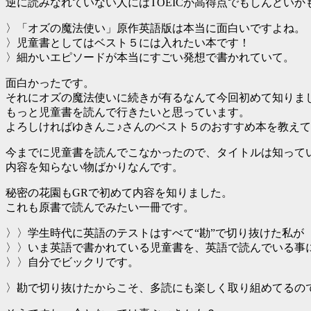
逆に読みなれていない人にはTOEICが高得点でもしんどいか
〉「オズの魔法使い」原作英語版は本当に面白いですよね。
〉児童書としてはベスト５には入れたい本です！
〉細かいエピソードが本当にすごい発想で書かれていて。
面白かったです。
それにオズの魔法使いに続きが有るなんて今回初めて知りま
もっと児童書を読んで行きたいと思っています。
よろしければゆきんこ♪さんのベスト５のおすすめ本を教え
今までに児童書を読んでこなかったので、タイトルは知って
内容を知らない物ばかりなんです。
秘密の花園もGRで初めて内容を知りました。
これも原書で読んでみたい一冊です。
〉〉学生時代に英語のテストはすべて“勘”で切り抜けた私が
〉〉いま英語で書かれている児童書を、英語で読んでいる事
〉〉自分でビックリです。
〉勘で切り抜けたからこそ、多読にも楽しく取り組めてるの