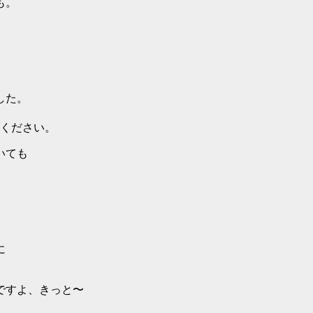
も。
した。
てください。
いても
に
ですよ、きっと〜