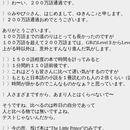
〉〉わ〜い、２００万語通過です。
〉☆みやび☆さん、はじめまして、ゆきんこ♪と申します。
〉２００万語通過おめでとうございます。
ありがとうございます。
１００万語までの道のりはとっても長かったのですが
１００万語を超えて２００万語までは、GRのLevel３からLeve
上がる時以外は、意外とすんなり進んだ気がします。
〉〉１５００語程度の本で時間を計ってみると
〉〉１分間約１１０語前後です。
〉〉これはどうも皆さんに比べて遅い気がするのですが
〉〉もともと日本語の小説を１冊読むのも人の２倍くらい（
〉〉時間が掛かるのでこんなものかなぁ？と思っています。
〉人さまざまですから、あまり人とはくらべないで〜
そうですね、比べるのは昨日の自分であって
人と比べる物では無いですよね。
テストじゃないんだから。
〉〉今の所、投げ本は“The Little Prince”のみです。