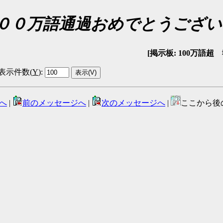
 ２００万語通過おめでとうござ
[掲示板: 100万語超 報告
表示件数(
Y
)
:
へ
|
前のメッセージへ
|
次のメッセージへ
|
ここから後