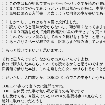
〉〉この本は私が初めて買ったペーパーバックで多読の存在
〉〉まだ自分でやってみようという気は無かった時に、本屋
〉〉気軽に読める入門書！と言うような内容の事が書いてあっ
〉〉しか〜し、これはもう４度は投げました。
〉〉読んでいると意味が分からないし、頭が痛くなってきま
〉〉１００万語を超えて池澤夏樹訳の“星の王子さま”を買っ
〉〉これでシマウマ読みをして再々？挑戦をするぞ！と思い
〉〉あっさり２ページ程で断念、訳本もまだ読み通していま
〉もっと投げてもいいと思いますよ。
それは思うんですが、なかなか出来ないんですよね。
自分で購入した本なら、いつでも読めるからと思うのですが
図書館で借りた本は、これを返したら次に借りられるか？と
〉だいたい、入門書とか、TOEIC〇〇点でこの本をとかうそ
TOEIC○○点って言うのは疑問ですね。
TOEIC自体受けた事が無い私が言うのも何ですが
もし受けても、今読んでいるLevel４の推奨得点600点なんて
絶対に取れないだろうし