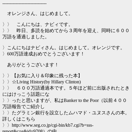
------------------------------
オレンジさん、はじめまして。
〉〉 こんにちは、ナビィです。
〉〉 昨日、多読を始めてから３周年を迎え、同時に６００
万語を通過しました。
〉こんにちはナビィさん。はじめまして。オレンジです。
〉600万語達成おめでとうございます！
ありがとうございます！
〉〉【お気に入り＆印象に残った本】
〉〉☆Living History(by Hillary Clinton)
〉〉 ６００万語通過本です。５年ほど前に出版されたとき
にはけっこう話題にな
〉〉ったと思いますが、私はBanker to the Poor（以前４００
万語報告でご紹介し
〉〉たグラミン銀行を設立したムハマド・ユヌスさんの本。
詳しくはこちら
〉〉http://www.seg.co.jp/cgi-bin/kb7.cgi?b=sss-
report&c=e&id=9708）の中