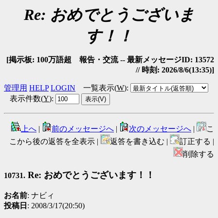
Re: おめでとうございま
す！！
[掲示板: 100万語超 報告・交流 -- 最新メッセージID: 13572
// 時刻: 2026/8/6(13:35)]
管理用
HELP
LOGIN
一覧表示(
W
)
:
表示件数(
Y
)
:
上へ
|
前のメッセージへ
|
次のメッセージへ
|
こ
こから後の返答を全表示 |
返答を書き込む |
訂正する |
削除する
Re: おめでとうございます！！
10731.
お名前
: ナビィ
投稿日
: 2008/3/17(20:50)