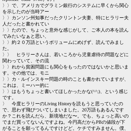
〉〉で、アメリカでグラミン銀行のシステムに早くから関心
を示したのが当時アー
〉〉カンソン州知事だったクリントン夫妻、特にヒラリー夫
人だったと書かれてい
〉〉たので、ちょっと意外な感じがして、ご本人の本を読ん
でみたいなぁと思い、
〉〉約２０万語というボリュームにめげず、読んでみまし
た。
〉〉 ヒラリーさんは、若いころから児童虐待の問題などに
関わっていて、その流
〉〉れから貧困問題にも関心をもったのではないかと思いま
す。その他では、モニ
〉〉カ・ルインスキー問題の時のことも書かれていますが、
これは、ミーハー的に
〉〉はもうちょっと書いてほしかったかな(^^;)、という感じ
です。
〉 今度ヒラリーのLiving Historyを読もうと思っていたの
で、思わず飛びついてしまいました。20万語もあるんです
か？これを読んだら、新境地だな〜。でも、ちょっと高いの
でまだ買ってないんですよね。今円高だからPBの値段が下
がることを願ってるんですけどど。ケチですみません。僕、