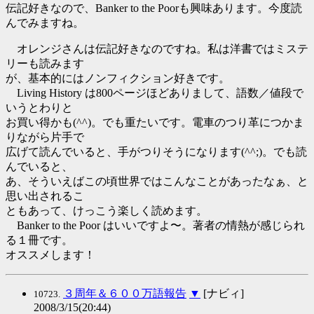
伝記好きなので、Banker to the Poorも興味あります。今度読
んでみますね。
オレンジさんは伝記好きなのですね。私は洋書ではミステ
リーも読みます
が、基本的にはノンフィクション好きです。
Living History は800ページほどありまして、語数／値段で
いうとわりと
お買い得かも(^^)。でも重たいです。電車のつり革につかま
りながら片手で
広げて読んでいると、手がつりそうになります(^^;)。でも読
んでいると、
あ、そういえばこの頃世界ではこんなことがあったなぁ、と
思い出されるこ
ともあって、けっこう楽しく読めます。
Banker to the Poor はいいですよ〜。著者の情熱が感じられ
る１冊です。
オススメします！
３周年＆６００万語報告
▼
[ナビィ]
10723.
2008/3/15(20:44)