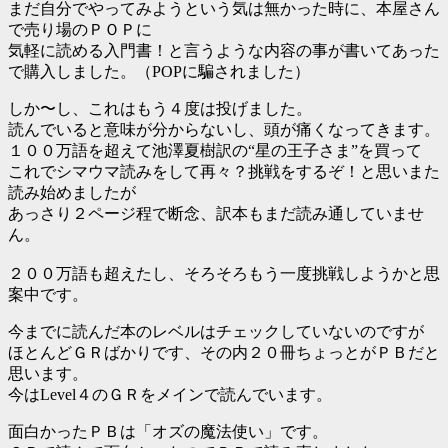
まだ自分でやってみようという気は無かった時に、本屋さん
で売り場のＰＯＰに
気軽に読める入門書！と言うような内容の事が書いてあった
で購入しました。（POPに騙されました）
しか〜し、これはもう４度は投げました。
読んでいると意味が分からないし、頭が痛くなってきます。
１００万語を超えて池澤夏樹訳の“星の王子さま”を買って
これでシマウマ読みをして再々？挑戦をするぞ！と思いまた
読み始めましたが
あっさり２ページ程で断念、訳本もまだ読み通していませ
ん。
２００万語も超えたし、そろそろもう一度挑戦しようかと思
案中です。
今までに読んだ本のレベルはチェックしていないのですが
ほとんどＧＲばかりです、その内２０冊ちょっとがＰＢだと
思います。
今はLevel４のＧＲをメインで読んでいます。
面白かったＰＢは「オズの魔法使い」です。