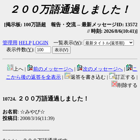
２００万語通過しました！
[掲示板: 100万語超 報告・交流 -- 最新メッセージID: 13572
// 時刻: 2026/8/6(10:41)]
管理用
HELP
LOGIN
一覧表示(
W
)
:
表示件数(
Y
)
:
上へ |
前のメッセージへ
|
次のメッセージへ
|
こ
こから後の返答を全表示
|
返答を書き込む |
訂正する |
削除する
２００万語通過しました！
10724.
お名前
: ☆みやび☆
投稿日
: 2008/3/16(11:39)
------------------------------