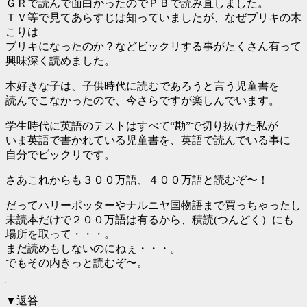
ＧＲで読んで面白かったのでＰＢで読み直しました。
ＴＶ等で見てあらすじは知っていましたが、なぜブリキの木
こりは
ブリキになったのか？などビックリする事がたくさん有って
興味深く読めました。
本好きな子は、子供時代に読むであろうと言う児童書を
読んでこなかったので、今さらですが楽しんでいます。
学生時代に英語のテストはすべて“勘”で切り抜けた私が
いま英語で書かれている児童書を、英語で読んでいる事に
自分でビックリです。
さあこれからも３００万語、４００万語と読むぞ〜！
だってハリーポッターやナルニヤ国物語まで買っちゃったし
未読本だけで２００万語は有るから、積読(つんどく）にも
場所を取って・・・。
まだ読めもしないのにねぇ・・・。
でもその内きっと読むぞ〜。
▼返答