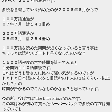
わ〜い、２００万語通過です。
多読を意識してやり始めたのが２００６年６月からで
１００万語通過が
０７年７月 計１４３冊め
２００万語通過が
０８年３月 計２５４冊め
１００万語を読めた期間が短くなっていると言う事は
ちょっとは読むスピードも早くなったのかな？
１５００語程度の本で時間を計ってみると
１分間約１１０語前後です。
これはどうも皆さんに比べて遅い気がするのですが
もともと日本語の小説を１冊読むのも人の２倍くらい（以上
かも？）の
時間が掛かるのでこんなものかなぁ？と思っています。
今の所、投げ本は“The Little Prince”のみです。
この本は私が初めて買ったペーパーバックで多読の存在は知
っていても