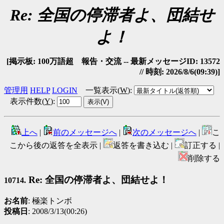
Re: 全国の停滞者よ、団結せ
よ！
[掲示板: 100万語超 報告・交流 -- 最新メッセージID: 13572
// 時刻: 2026/8/6(09:39)]
管理用
HELP
LOGIN
一覧表示(
W
)
:
表示件数(
Y
)
:
上へ
|
前のメッセージへ
|
次のメッセージへ
|
こ
こから後の返答を全表示 |
返答を書き込む |
訂正する |
削除する
Re: 全国の停滞者よ、団結せよ！
10714.
お名前
: 極楽トンボ
投稿日
: 2008/3/13(00:26)