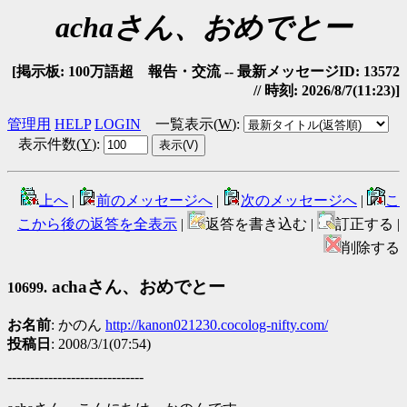
achaさん、おめでとー
[掲示板: 100万語超 報告・交流 -- 最新メッセージID: 13572
// 時刻: 2026/8/7(11:23)]
管理用
HELP
LOGIN
一覧表示(
W
)
:
表示件数(
Y
)
:
上へ
|
前のメッセージへ
|
次のメッセージへ
|
こ
こから後の返答を全表示
|
返答を書き込む |
訂正する |
削除する
achaさん、おめでとー
10699.
お名前
: かのん
http://kanon021230.cocolog-nifty.com/
投稿日
: 2008/3/1(07:54)
------------------------------