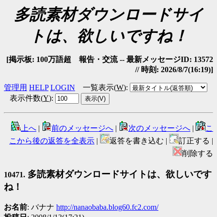
多読素材ダウンロードサイ
トは、欲しいですね！
[掲示板: 100万語超 報告・交流 -- 最新メッセージID: 13572
// 時刻: 2026/8/7(16:19)]
管理用
HELP
LOGIN
一覧表示(
W
)
:
表示件数(
Y
)
:
上へ
|
前のメッセージへ
|
次のメッセージへ
|
こ
こから後の返答を全表示
|
返答を書き込む |
訂正する |
削除する
多読素材ダウンロードサイトは、欲しいです
10471.
ね！
お名前
: バナナ
http://nanaobaba.blog60.fc2.com/