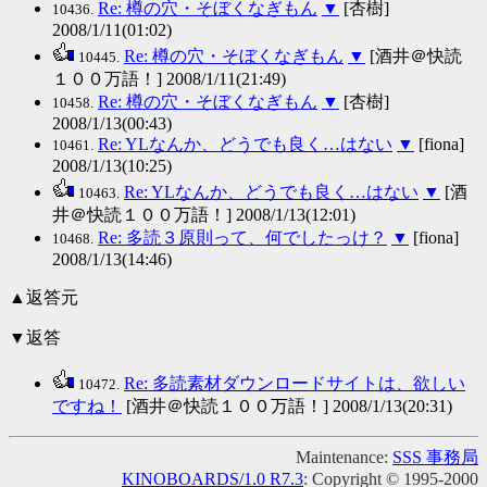
Re: 樽の穴・そぼくなぎもん
▼
[杏樹]
10436.
2008/1/11(01:02)
Re: 樽の穴・そぼくなぎもん
▼
[酒井＠快読
10445.
１００万語！] 2008/1/11(21:49)
Re: 樽の穴・そぼくなぎもん
▼
[杏樹]
10458.
2008/1/13(00:43)
Re: YLなんか、どうでも良く…はない
▼
[fiona]
10461.
2008/1/13(10:25)
Re: YLなんか、どうでも良く…はない
▼
[酒
10463.
井＠快読１００万語！] 2008/1/13(12:01)
Re: 多読３原則って、何でしたっけ？
▼
[fiona]
10468.
2008/1/13(14:46)
▲返答元
▼返答
Re: 多読素材ダウンロードサイトは、欲しい
10472.
ですね！
[酒井＠快読１００万語！] 2008/1/13(20:31)
Maintenance:
SSS 事務局
KINOBOARDS/1.0 R7.3
: Copyright © 1995-2000