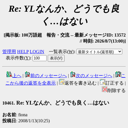
Re: YLなんか、どうでも良
く…はない
[掲示板: 100万語超 報告・交流 -- 最新メッセージID: 13572
// 時刻: 2026/8/7(13:00)]
管理用
HELP
LOGIN
一覧表示(
W
)
:
表示件数(
Y
)
:
上へ
|
前のメッセージへ
|
次のメッセージへ
|
こ
こから後の返答を全表示
|
返答を書き込む |
訂正する |
削除する
Re: YLなんか、どうでも良く…はない
10461.
お名前
: fiona
投稿日
: 2008/1/13(10:25)