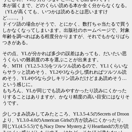
本が届くまで、どのくらい読める本か全く分からなくなる。
（YLが高くても、いつかは読めるとは思いますけ
ど……。）
ドイツ語の場合がそうで、とにかく、数打ちゃ当たるで買う
しかなくなってしまいます。出版社のホームページで、対象
年齢を調べればある程度分かりますが、それでもかなりばら
つきがある。
その点、YLが分かれば多少の誤差はあっても、だいたい思
うくらいの難易度の本を選ぶことが出来ます。
今、MTH（YL2.5-3.5)をツルツル読めるので、YL1くらいな
らサラッと読めそう、YL2や3なら少し慣れればツルツル読
めそう、YL4や5なら少しキリン読みだけどまあ読めそう…
という感じに。
もちろん、YLが同じでも読みやすかったり読みにくかった
りすることはありますが、かなり精度の高い目安にはなりそ
うです。
少しつまみ読みしてみたところ、YL3.5-4.5のSecrets of Droon
より、YL3.0-4.0のAmerican Girlsの方が読みにくかったり、
同じYL(4.5-5.5)でもNacy Drew MysteryよりHeartlandの方が読