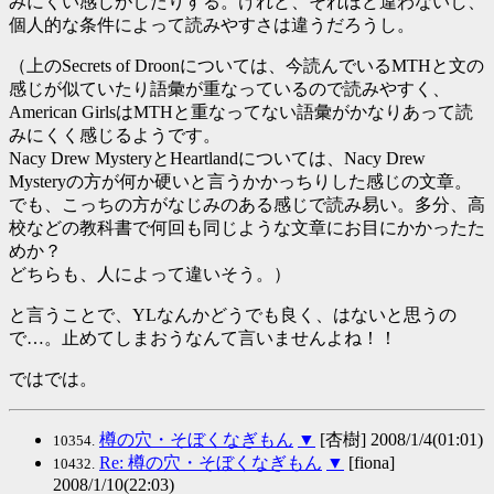
みにくい感じがしたりする。けれど、それほど違わないし、
個人的な条件によって読みやすさは違うだろうし。
（上のSecrets of Droonについては、今読んでいるMTHと文の
感じが似ていたり語彙が重なっているので読みやすく、
American GirlsはMTHと重なってない語彙がかなりあって読
みにくく感じるようです。
Nacy Drew MysteryとHeartlandについては、Nacy Drew
Mysteryの方が何か硬いと言うかかっちりした感じの文章。
でも、こっちの方がなじみのある感じで読み易い。多分、高
校などの教科書で何回も同じような文章にお目にかかったた
めか？
どちらも、人によって違いそう。）
と言うことで、YLなんかどうでも良く、はないと思うの
で…。止めてしまおうなんて言いませんよね！！
ではでは。
樽の穴・そぼくなぎもん
▼
[杏樹] 2008/1/4(01:01)
10354.
Re: 樽の穴・そぼくなぎもん
▼
[fiona]
10432.
2008/1/10(22:03)