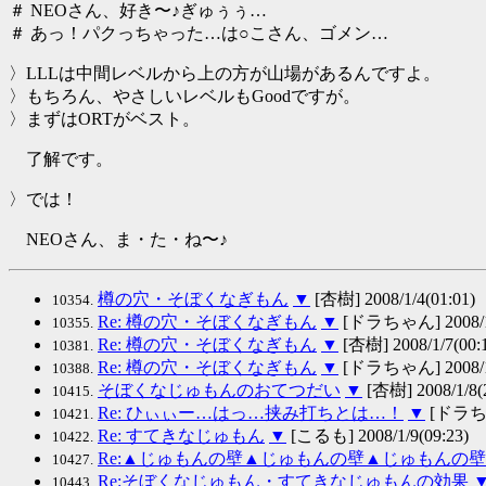
＃ NEOさん、好き〜♪ぎゅぅぅ…
＃ あっ！パクっちゃった…は○こさん、ゴメン…
〉LLLは中間レベルから上の方が山場があるんですよ。
〉もちろん、やさしいレベルもGoodですが。
〉まずはORTがベスト。
了解です。
〉では！
NEOさん、ま・た・ね〜♪
樽の穴・そぼくなぎもん
▼
[杏樹] 2008/1/4(01:01)
10354.
Re: 樽の穴・そぼくなぎもん
▼
[ドラちゃん] 2008/1/
10355.
Re: 樽の穴・そぼくなぎもん
▼
[杏樹] 2008/1/7(00:
10381.
Re: 樽の穴・そぼくなぎもん
▼
[ドラちゃん] 2008/1/
10388.
そぼくなじゅもんのおてつだい
▼
[杏樹] 2008/1/8(2
10415.
Re: ひぃぃー…はっ…挟み打ちとは…！
▼
[ドラちゃん
10421.
Re: すてきなじゅもん
▼
[こるも] 2008/1/9(09:23)
10422.
Re:▲じゅもんの壁▲じゅもんの壁▲じゅもんの
10427.
Re:そぼくなじゅもん・すてきなじゅもんの効果
10443.