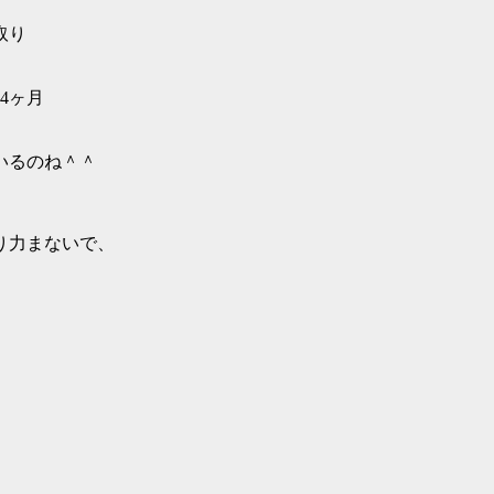
取り
4ヶ月
いるのね＾＾
り力まないで、