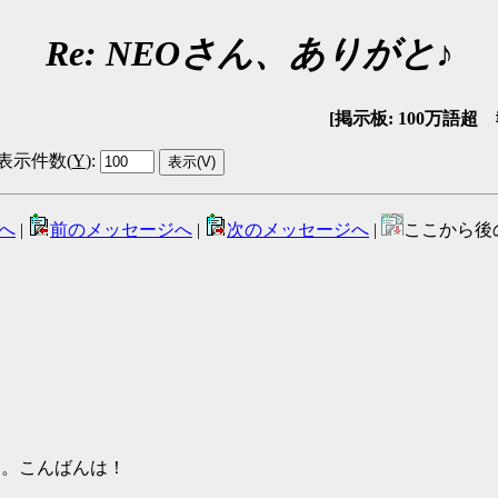
Re: NEOさん、ありがと♪
[掲示板: 100万語超 報告
表示件数(
Y
)
:
へ
|
前のメッセージへ
|
次のメッセージへ
|
ここから後
ん。こんばんは！