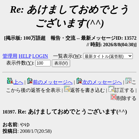
Re: あけましておめでとう
ございます(^^)
[掲示板: 100万語超 報告・交流 -- 最新メッセージID: 13572
// 時刻: 2026/8/8(04:30)]
管理用
HELP
LOGIN
一覧表示(
W
)
:
表示件数(
Y
)
:
上へ
|
前のメッセージへ
|
次のメッセージへ
|
こ
こから後の返答を全表示 |
返答を書き込む |
訂正する |
削除する
Re: あけましておめでとうございます(^^)
10397.
お名前
: やゆ
投稿日
: 2008/1/7(20:58)