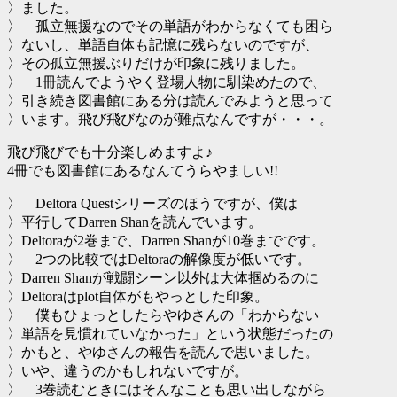
〉ました。
〉 孤立無援なのでその単語がわからなくても困ら
〉ないし、単語自体も記憶に残らないのですが、
〉その孤立無援ぶりだけが印象に残りました。
〉 1冊読んでようやく登場人物に馴染めたので、
〉引き続き図書館にある分は読んでみようと思って
〉います。飛び飛びなのが難点なんですが・・・。
飛び飛びでも十分楽しめますよ♪
4冊でも図書館にあるなんてうらやましい!!
〉 Deltora Questシリーズのほうですが、僕は
〉平行してDarren Shanを読んでいます。
〉Deltoraが2巻まで、Darren Shanが10巻までです。
〉 2つの比較ではDeltoraの解像度が低いです。
〉Darren Shanが戦闘シーン以外は大体掴めるのに
〉Deltoraはplot自体がもやっとした印象。
〉 僕もひょっとしたらやゆさんの「わからない
〉単語を見慣れていなかった」という状態だったの
〉かもと、やゆさんの報告を読んで思いました。
〉いや、違うのかもしれないですが。
〉 3巻読むときにはそんなことも思い出しながら