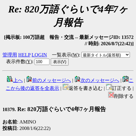
Re: 820万語ぐらいで4年7ヶ
月報告
[掲示板: 100万語超 報告・交流 -- 最新メッセージID: 13572
// 時刻: 2026/8/7(22:42)]
管理用
HELP
LOGIN
一覧表示(
W
)
:
表示件数(
Y
)
:
上へ
|
前のメッセージへ
|
次のメッセージへ
|
こ
こから後の返答を全表示
|
返答を書き込む |
訂正する |
削除する
Re: 820万語ぐらいで4年7ヶ月報告
10379.
お名前
: AMINO
投稿日
: 2008/1/6(22:22)