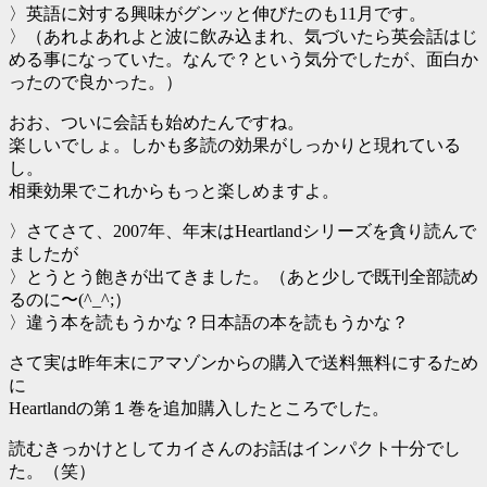
〉英語に対する興味がグンッと伸びたのも11月です。
〉（あれよあれよと波に飲み込まれ、気づいたら英会話はじ
める事になっていた。なんで？という気分でしたが、面白か
ったので良かった。）
おお、ついに会話も始めたんですね。
楽しいでしょ。しかも多読の効果がしっかりと現れている
し。
相乗効果でこれからもっと楽しめますよ。
〉さてさて、2007年、年末はHeartlandシリーズを貪り読んで
ましたが
〉とうとう飽きが出てきました。（あと少しで既刊全部読め
るのに〜(^_^;）
〉違う本を読もうかな？日本語の本を読もうかな？
さて実は昨年末にアマゾンからの購入で送料無料にするため
に
Heartlandの第１巻を追加購入したところでした。
読むきっかけとしてカイさんのお話はインパクト十分でし
た。（笑）