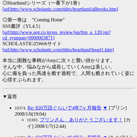
◎Heartlandシリーズ（一番下が1巻）
[url:http://www.scholastic.com/titles/heartland/allbooks.htm]
◎第一巻は "Coming Home"
SSS書評（YL4.5）
[url:http://www.seg.co.jp/sss_review/jsp/frm_a_120.jsp?
cd_syuppan=0000003871]
SCHOLASTICのWebサイト
[url:http://www.scholastic.com/titles/heartland/heart1.htm]
本当に困難な事柄がAmyに次々と襲い掛かります。
そんな中、悩みながら成長していくAmyは美しい。
心に傷を負った馬達を癒す過程で、人間も癒されていく姿に
心揺すぶられます。
▼返答
Re: 820万語ぐらいで4年7ヶ月報告
▼
[プリン]
10374.
2008/1/6(19:04)
プリンさん ありがとうございます！
[カ
10393.
イ] 2008/1/7(12:44)