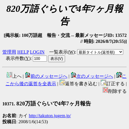
820万語ぐらいで4年7ヶ月報
告
[掲示板: 100万語超 報告・交流 -- 最新メッセージID: 13572
// 時刻: 2026/8/7(20:55)]
管理用
HELP
LOGIN
一覧表示(
W
)
:
表示件数(
Y
)
:
上へ |
前のメッセージへ
|
次のメッセージへ
|
こ
こから後の返答を全表示
|
返答を書き込む |
訂正する |
削除する
820万語ぐらいで4年7ヶ月報告
10371.
お名前
: カイ
http://takuton.jugem.jp/
投稿日
: 2008/1/6(14:53)