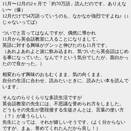
11月〜12月の2ヶ月で「約70万語」読んだのです。ありえな
い〜（爆）
12月だけで54万語っていうのも、なかなか強烈ですよね♪（♪
じゃないってば）
ついでと言ってはなんですが、偶然に導かれ
11月から英会話教室に入ることになりまして、
英語に対する興味がグンッと伸びたのも11月です。
（あれよあれよと波に飲み込まれ、気づいたら英会話はじめ
る事になっていた。なんで？という気分でしたが、面白かっ
たので良かった。）
相変わらず興味のおもむくまま、気の向くまま、
自分の生活に合わせ、読みたいときに、読みたい本を読んで
います。
そんなのらりくらりな多読生活ですが
英会話教室の先生には、不思議な誉められ方をしました。
どうもその先生が普段接する生徒さんとは、言葉の使い方
（？）が違うらしい。
先生にとっては、それが嬉しいそうです。(よく分からない
ですが、まぁ、誉めてくれたんだから良し！）