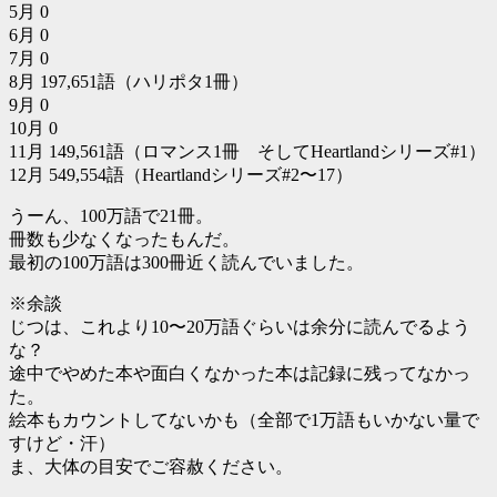
5月 0
6月 0
7月 0
8月 197,651語（ハリポタ1冊）
9月 0
10月 0
11月 149,561語（ロマンス1冊 そしてHeartlandシリーズ#1）
12月 549,554語（Heartlandシリーズ#2〜17）
うーん、100万語で21冊。
冊数も少なくなったもんだ。
最初の100万語は300冊近く読んでいました。
※余談
じつは、これより10〜20万語ぐらいは余分に読んでるよう
な？
途中でやめた本や面白くなかった本は記録に残ってなかっ
た。
絵本もカウントしてないかも（全部で1万語もいかない量で
すけど・汗）
ま、大体の目安でご容赦ください。