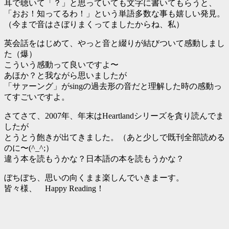
耳で聴いて「？」と思っていても文字に書いてもらうと、
「おお！知ってるわ！」という単語多数な事も嬉しい発見。
（今まで音はさぼりまくってましたからね、私）
英会話をはじめて、やっと音と綴りが結びついて感動しまし
た（爆）
こういう感動って良いですよ〜
あほか？と我ながら思いましたが
「サァーング」がsingの過去形の音だと理解した時の感動っ
てすごいですよ。
さてさて、2007年、年末はHeartlandシリーズを貪り読んでま
したが
とうとう飽きが出てきました。（あと少しで既刊全部読める
のに〜(^_^;）
違う本を読もうかな？日本語の本を読もうかな？
ぼちぼち、思いの向くまま楽しんでいきまーす。
皆々様、 Happy Reading！