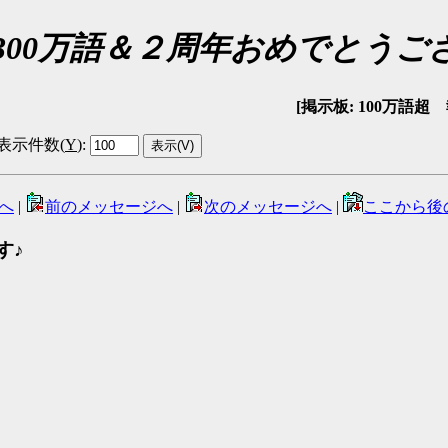
多読300万語＆２周年おめでとうご
[掲示板: 100万語超 報告
表示件数(
Y
)
:
へ
|
前のメッセージへ
|
次のメッセージへ
|
ここから後
す♪