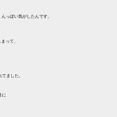
nくんっぽい気がしたんです。
てしまって、
れてました。
５月に