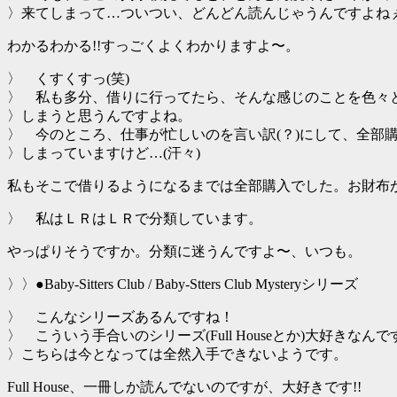
〉来てしまって…ついつい、どんどん読んじゃうんですよねぇ
わかるわかる!!すっごくよくわかりますよ〜。
〉 くすくすっ(笑)
〉 私も多分、借りに行ってたら、そんな感じのことを色々
〉しまうと思うんですよね。
〉 今のところ、仕事が忙しいのを言い訳(？)にして、全部
〉しまっていますけど…(汗々)
私もそこで借りるようになるまでは全部購入でした。お財布が悲
〉 私はＬＲはＬＲで分類しています。
やっぱりそうですか。分類に迷うんですよ〜、いつも。
〉〉●Baby-Sitters Club / Baby-Stters Club Mysteryシリーズ
〉 こんなシリーズあるんですね！
〉 こういう手合いのシリーズ(Full Houseとか)大好きなん
〉こちらは今となっては全然入手できないようです。
Full House、一冊しか読んでないのですが、大好きです!!