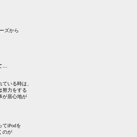
ーズから
。
て…
れている時は、
は努力をする
事が居心地が
iPodを
くのが