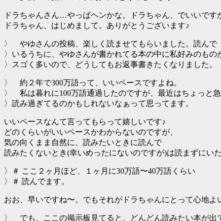
ドラちゃんさん…やっぱヘンかな。ドラちゃん、でいいです
ドラちゃん、はじめまして。ありがとうございます♪
〉 やゆさんの投稿、楽しく読ませてもらいました。読んで
〉いるうちに、やゆさんが書かれてる本の中に私好みのもの
〉スゴく多いので、どうしてもお返事書きたくなりました。
〉 約２年で300万語って、いいペースですよね。
〉 私は暮れに100万語通過したのですが、最近はちょっと
〉読み過ぎてるのかもしれないなぁって思ってます。
いいペースなんて言ってもらって嬉しいです♪
どのくらいがいいペースかわからないのですが、
気の向くまま自然に、読みたいときに読んで
読みたくないとき(幸いめったにないのですが)は読まずにい
〉＃ ここ２ヶ月ほど、１ヶ月に30万語〜40万語くらい
〉＃ 読んでます。
おお、早いですね〜。でもそれがドラちゃんにとって心地よ
〉 でも、ここの掲示板見てると、どんどん読みたい本が出