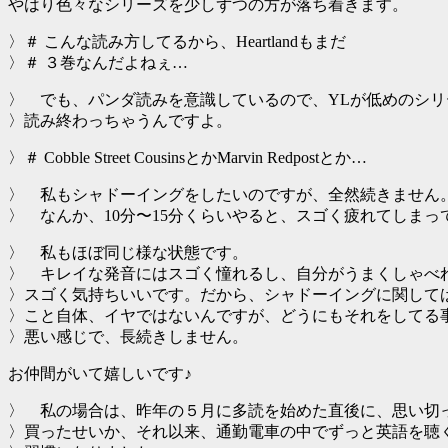
やはり色々なシリーズを少しずつの方が落ち着きます。
〉＃ こんな読み方してるから、Heartlandもまだ
〉＃ ３巻なんだよねぇ…
〉 でも、パンダ読みを意識しているので、YLが低めのシリ
〉読み終わっちゃうんですよ。
〉＃ Cobble Street CousinsとかMarvin Redpostとか…
〉 私もシャドーイングをしたいのですが、全然続きません
〉 なんか、10分〜15分くらいやると、スゴく疲れてしまっ
〉 私もほぼ同じ様な状態です。
〉 キレイな発音にはスゴく憧れるし、自分がうまくしゃべ
〉スゴく気持ちいいです。だから、シャドーイングに関して
〉こと自体、イヤではないんですが、どうにもそれをしてる
〉悪い感じで、長続きしません。
お仲間がいて嬉しいです♪
〉 私の場合は、昨年の５月に多読を始めた直後に、思い切って
〉買ったせいか、それ以来、通勤電車の中でずっと英語を聴