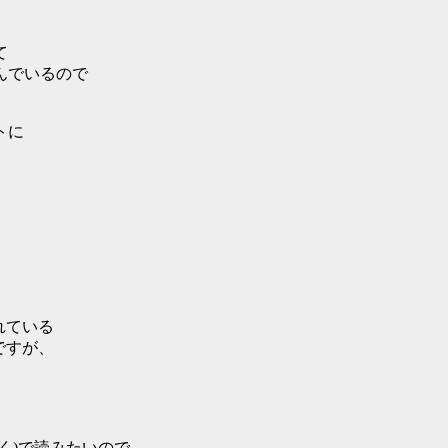
て
んでいるので
トに
かれている
ですが、
く)で読みたいので、