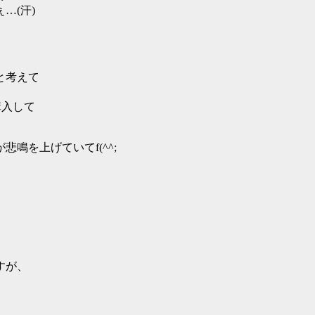
…(汗)
と考えて
購入して
鳴を上げていてf(^^;
ですが、