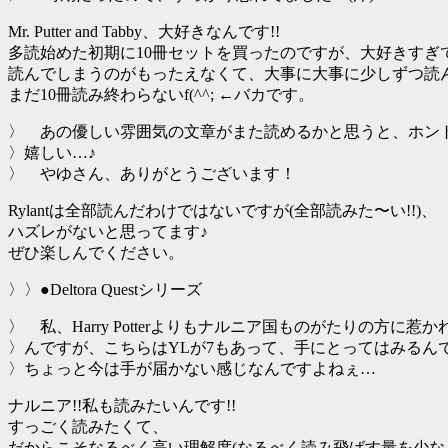
Mr. Putter and Tabby、大好きなんです!!
多読始めた初期に10冊セットを買ったのですが、大好きすぎ
読んでしまうのがもったえなくて、大事に大事に少しずつ読
まだ10冊読み終わらないf(^^; ←バカです。
〉 あの優しい雰囲気の文章がまた読めるかと思うと、ホン
〉嬉しい…♪
〉 やゆさん、ありがとうございます！
Rylantは全部読んだわけではないですが(全部読みた〜い!!)、
ハズレがないと思ってます♪
ぜひ楽しんでください。
〉〉●Deltora Questシリーズ
〉 私、Harry Potterよりもナルニア国ものがたりの方に惹
〉んですが、こちらはYLが7もあって、手にとってはみるん
〉ちょっと今は手が届かない感じなんですよねぇ…
ナルニア!!私も読みたいんです!!
すっごく読みたくて、
だからこそなるべく高い理解度(なるべく読み飛ばす量を少な