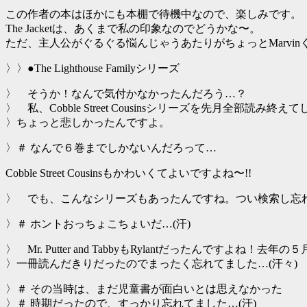
この作者の本はほかにも本棚で待機中なので、楽しみです。
The Jacketは、あくまで私の印象なのでどうかな〜。
ただ、主人公がぐるぐる悩んじゃうあたりがちょっとMarvi
〉〉●The Lighthouse Familyシリーズ
〉 そうか！なんで気付かなかったんだろう…？
〉 私、Cobble Street Cousinsシリーズを先月全部読み終え
〉ちょっと悲しかったんですよ。
〉＃ なんで６巻までしかないんだろって…
Cobble Street Cousinsもかわいくてよいですよね〜!!
〉 でも、こんなシリーズもあったんですね。つい検索し忘
〉＃ ホントおっちょこちょいだ…(汗)
〉 Mr. Putter and TabbyもRylantだったんですよね！去年の
〉一冊読んだきりだったのでまったく忘れてました…(汗々)
〉＃ その当時は、まだ児童書が面白いとは思えなかった
〉＃ 時期だったので、すっかり忘れてました…(汗)