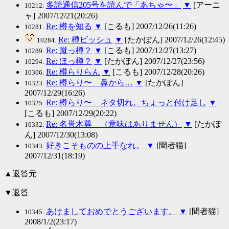
多読通信205号を読んで「あちゃ〜」
▼
[アーニ
10212.
ャ] 2007/12/21(20:26)
Re: 樽を知る
▼
[こるも] 2007/12/26(11:26)
10281.
Re: 樽ビッシュ
▼
[たかぽん] 2007/12/26(12:45)
10284.
Re: 蹴っ樽？
▼
[こるも] 2007/12/27(13:27)
10289.
Re: ほっ樽？
▼
[たかぽん] 2007/12/27(23:56)
10294.
Re: 樽らりらん
▼
[こるも] 2007/12/28(20:26)
10306.
Re: 樽らり〜 鼻から…
▼
[たかぽん]
10323.
2007/12/29(16:26)
Re: 樽らり〜 ネタ切れ。ちょっと付け足し
▼
10325.
[こるも] 2007/12/29(20:22)
Re: 名誉木尊 （意味はありません）
▼
[たかぽ
10332.
ん] 2007/12/30(13:08)
好きこそものの上手なれ。
▼
[間者猫]
10343.
2007/12/31(18:19)
▲返答元
▼返答
あけましておめでとうございます。
▼
[間者猫]
10345.
2008/1/2(23:17)