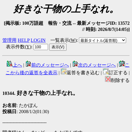
好きな干物の上手なれ。
[掲示板: 100万語超 報告・交流 -- 最新メッセージID: 13572
// 時刻: 2026/8/7(14:05)]
管理用
HELP
LOGIN
一覧表示(
W
)
:
表示件数(
Y
)
:
上へ
|
前のメッセージへ
|
次のメッセージへ
|
こ
こから後の返答を全表示
|
返答を書き込む |
訂正する |
削除する
好きな干物の上手なれ。
10344.
お名前
: たかぽん
投稿日
: 2008/1/2(01:30)
------------------------------