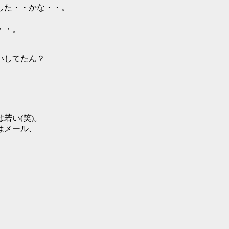
した・・かな・・。
・・。
いしてたん？
若い(笑)。
はメール、