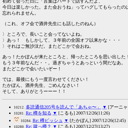
初めて会った日に「言葉はハートで話すんだよ、
今日は楽しかった。また会おうね」ってハグしてもらったの
忘れられません。
（これ、オフ会で酒井先生にも話したのねん）
〉ところで、長いこと会ってないよね。
〉あっ！ もしかして、３年前の全国オフ以来かな・・・
〉それはご無沙汰だ。またどこかで会おね。
あっ！たかぽんが来たところと、帰ったところを思い出した
もう３年前なんだ・・。過ぎちゃうとあっという間だなあ。
またどこかで会いたいぞー！
では、最後にもう一度言わせてください！
たかぽん、酒井先生、ごめんなさい！
そして、ありがとうーーー！！
多読通信205号を読んで「あちゃ〜」
▼
[アーニャ] 2
10212.
Re: 樽を知る
▼
[こるも] 2007/12/26(11:26)
10281.
Re: 樽ビッシュ
▼
[たかぽん] 2007/12/26(12:45)
10284.
Re: 蹴っ樽？
▼
[こるも] 2007/12/27(13:27)
10289.