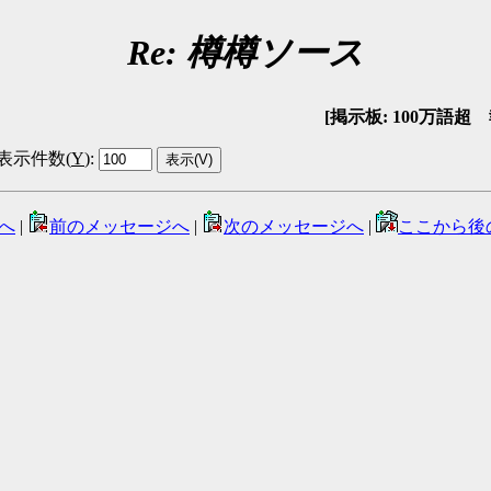
Re: 樽樽ソース
[掲示板: 100万語超 報告
表示件数(
Y
)
:
へ
|
前のメッセージへ
|
次のメッセージへ
|
ここから後
。