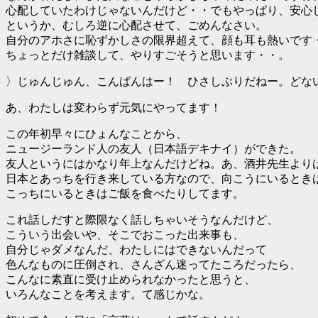
心配していたわけじゃないんだけど・・でもやっぱり、安心
というか、むしろ逆に心配させて、ごめんなさい。
自分のアホさに恥ずかしさの限界超えて、顔も耳も熱いです
ちょっとだけ雑談して、やりすごそうと思います・・。
〉じゅんじゅん、こんばんはー！ ひさしぶりだねー。どな
あ、わたしは変わらず元気にやってます！
この年初早々にひょんなことから、
ニュージーランド人の友人（日本語デキナイ）ができた。
友人というにはかなり年上なんだけどね。あ、酒井先生よりは
日本とあっちを行き来している方なので、向こうにいるとき
こっちにいるときはご飯を食べたりしてます。
これ話しだすと際限なく話しちゃいそうなんだけど、
こういう出会いや、そこでおこった出来事も、
自分じゃダメなんだ、わたしにはできないんだって
色んなものに圧倒され、さんざん迷ってたころだったら、
こんなに素直に受け止められなかったと思うと、
いろんなことを考えます。て感じかな。