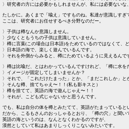
〉研究者の方には必要かもしれませんが、私には必要ないな
たしかに。あくまで「喩え」ですものね。私達が意識しすぎ
ここは、研究者にお任せするべき分野なのだー。
〉子供は樽なんか意識しません。
〉少なくともうちの子供は意識していません。
〉樽に言葉(この場合は日本語)をためているのではなくて、
〉日本語の海で、楽しく遊んでいるんです。
〉それを外側からみると、樽にためているように見えるんで
〉樽は比喩だ、とはわかっているんですけれど、「樽に水を
〉イメージが固定してしまいませんか？
〉それで、「これだけたまった」とか、「まだこれしか」と
〉そんな樽、捨てちゃえ〜！！(私も影キスと）
〉樽を捨てて、英語の海で遊んじゃえ〜！！
〉それが、こども式じゃないかと思うんです。
でも、私は自分の体を樽とみたてて、英語がたまっていると
だから、こるもさんのおっしゃるとおり、「樽の穴」と聞い
英語の海というのは、なんとなくわかるのですが、
漠然としていて私はあまりしっくりこないみたいです。