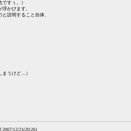
色ですぅ。）
が浮かびます。
のと説明すること自体、
。
しまうけど…）
007/12/21(20:26)