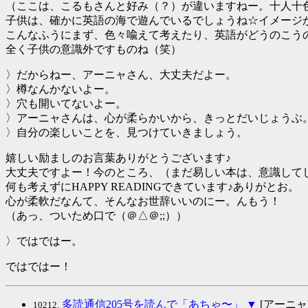
（ここは、こるもさんと好み（？）が違いますねー。十人十
子供は、確かに英語の海で遊んでいるでしょうね☆イメージ
こんなふうにまず、色々喩えて考えたり、英語がどうのこう
全く子供の意識外ですものね（笑）
〉だからねー、アーニャさん、大丈夫だよー。
〉樽なんかないよー。
〉穴も開いてないよー。
〉アーニャさんは、心が柔らかいから、きっとだいじょうぶ
〉自分の楽しいことを、見つけていきましょう。
嬉しい励ましのお言葉ありがとうございます♪
大丈夫ですよー！今のところ、（まだ易しい本は、意識して
何も考えずにHAPPY READINGできています♪ありがとお。
心が柔軟だなんて、そんなお世辞いいのにー。んもう！
（あっ、ついため口で（＠△＠;;））
〉ではではー。
ではではー！
多読通信205号を読んで「あちゃ〜」
▼
[アーニャ] 2
10212.