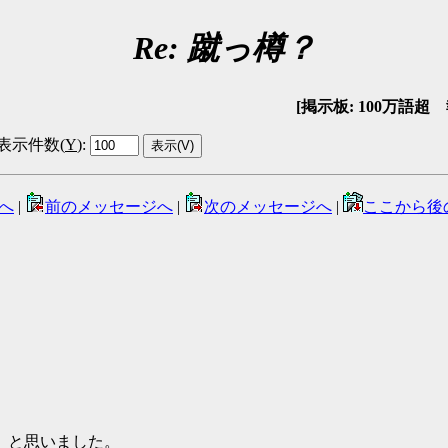
Re: 蹴っ樽？
[掲示板: 100万語超 報告
表示件数(
Y
)
:
へ
|
前のメッセージへ
|
次のメッセージへ
|
ここから後
、と思いました。