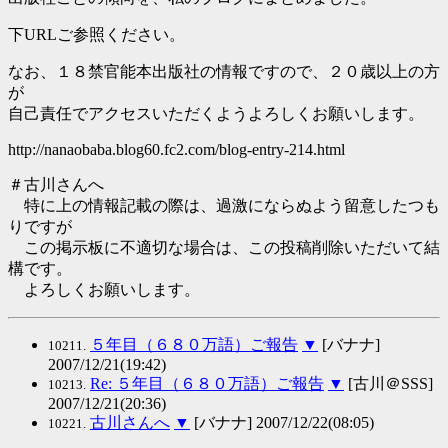
下URLご参照ください。
なお、１８禁官能本出版社の情報ですので、２０歳以上の方
が
自己責任でアクセスいただくようよろしくお願いします。
http://nanaobaba.blog60.fc2.com/blog-entry-214.html
＃古川さんへ
特に上の情報記載の際は、過激にならぬよう留意したつも
りですが
この掲示板に不適切な場合は、この投稿削除いただいて結
構です。
よろしくお願いします。
５年目（６８０万語）ご報告
▼
[バナナ]
10211.
2007/12/21(19:42)
Re: ５年目（６８０万語）ご報告
▼
[古川＠SSS]
10213.
2007/12/21(20:36)
古川さんへ
▼
[バナナ] 2007/12/22(08:05)
10221.