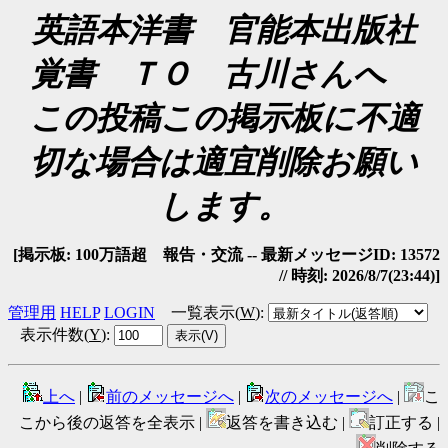
英語本洋書 官能本出版社
覚書 ＴＯ 古川さんへ
この投稿この掲示板に不適
切な場合は適宜削除お願い
します。
[掲示板: 100万語超 報告・交流 -- 最新メッセージID: 13572
// 時刻: 2026/8/7(23:44)]
管理用
HELP
LOGIN
一覧表示(
W
)
:
表示件数(
Y
)
:
上へ
|
前のメッセージへ
|
次のメッセージへ
|
こ
こから後の返答を全表示 |
返答を書き込む |
訂正する |